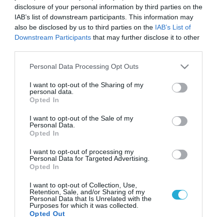
disclosure of your personal information by third parties on the
IAB’s list of downstream participants. This information may
also be disclosed by us to third parties on the
IAB’s List of
Downstream Participants
that may further disclose it to other
third parties.
Please note that this website/app uses one or more Google
Personal Data Processing Opt Outs
services and may gather and store information including but
not limited to your visit or usage behaviour. You may click to
I want to opt-out of the Sharing of my
personal data.
grant or deny consent to Google and its third-party tags to
Opted In
use your data for below specified purposes in below Google
consent section.
I want to opt-out of the Sale of my
Personal Data.
Opted In
I want to opt-out of processing my
Personal Data for Targeted Advertising.
Opted In
I want to opt-out of Collection, Use,
Retention, Sale, and/or Sharing of my
Personal Data that Is Unrelated with the
Purposes for which it was collected.
Opted Out