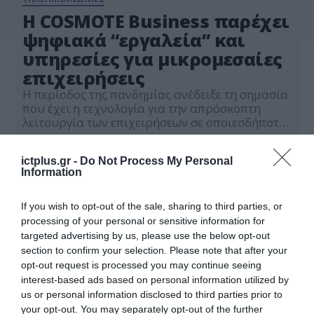
Η COSMOTE Business παρέχει
ψηφιακά “εργαλεία” και
υπηρεσίες για μικρομεσαίες
επιχειρήσεις
Η περίοδος της πανδημίας ανέδειξε τη σημασία
που έχει η τεχνολογία για την απρόσκοπτη
λειτουργία των επιχειρήσεων σε οποιεσδήποτε
συνθήκες, όπως διαπιστώθηκε από την έρευνα
10.12.2020
που εκπόνησε το εργαστήριο ELTRUN του
ictplus.gr -
Do Not Process My Personal
Οικονομικού Πανεπιστημίου Αθηνών για
Information
λογαριασμό της COSMOTE. Mε το portfolio
COSMOTE Business, η εταιρεία έχει
δημιουργήσει μια σειρά από υπηρεσίες, για να
If you wish to opt-out of the sale, sharing to third parties, or
καλύψει τις […]
processing of your personal or sensitive information for
targeted advertising by us, please use the below opt-out
section to confirm your selection. Please note that after your
opt-out request is processed you may continue seeing
interest-based ads based on personal information utilized by
us or personal information disclosed to third parties prior to
your opt-out. You may separately opt-out of the further