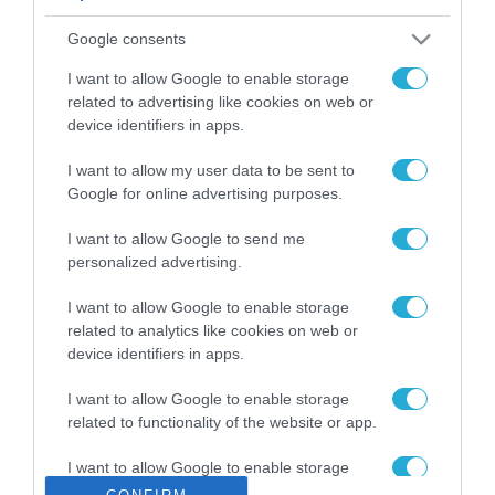
ΡΟΗ ΕΙΔΗΣΕΩΝ
Google consents
Το χρηματοδοτούμενο
από την ΕΕ έργο “The
I want to allow Google to enable storage
Gaming Police”
related to advertising like cookies on web or
ενισχύει την ασφάλεια
device identifiers in apps.
31.07.2026
των παιδιών στο
διαδίκτυο
I want to allow my user data to be sent to
ΑΑΔΕ: Διευκρινίσεις
Google for online advertising purposes.
για τα πρόστιμα σε
παραβάσεις που
I want to allow Google to send me
αφορούν τους ΦΗΜ
31.07.2026
personalized advertising.
Σ. Καλαφάτης: «Η
I want to allow Google to enable storage
Τεχνητή Νοημοσύνη
related to analytics like cookies on web or
δεν είναι απλώς μια
device identifiers in apps.
νέα τεχνολογία, είναι
31.07.2026
μια νέα βιομηχανική
I want to allow Google to enable storage
επανάσταση»
related to functionality of the website or app.
Νέος οδηγός του ΕΚΤ
για τη χρηματοδότηση
I want to allow Google to enable storage
των ελληνικών
related to personalization.