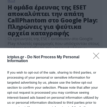
Η ομάδα έρευνας της ESET
αποκαλύπτει την απάτη
CallPhantom στο Google Play:
Πληρώνεις για ψεύτικα
αρχεία καταγραφής
Οι ερευνητές της ESET εντόπισαν στο Google
Play πλαστές εφαρμογές που υπόσχονταν στους
χρήστες πρόσβαση στο ιστορικό κλήσεων
«οποιουδήποτε αριθμού». Οι εφαρμογές αυτές,
13.05.2026
τις οποίες η ESET ονόμασε CallPhantom
ictplus.gr -
Do Not Process My Personal
Information
εξαιτίας των παραπλανητικών ισχυρισμών
τους, παρουσίαζαν ψευδώς ότι μπορούσαν να
προσφέρουν ιστορικό κλήσεων, αρχεία SMS,
If you wish to opt-out of the sale, sharing to third parties, or
ακόμη και καταγραφές κλήσεων μέσω
processing of your personal or sensitive information for
WhatsApp για οποιονδήποτε αριθμό
targeted advertising by us, please use the below opt-out
τηλεφώνου. Για […]
section to confirm your selection. Please note that after your
opt-out request is processed you may continue seeing
interest-based ads based on personal information utilized by
us or personal information disclosed to third parties prior to