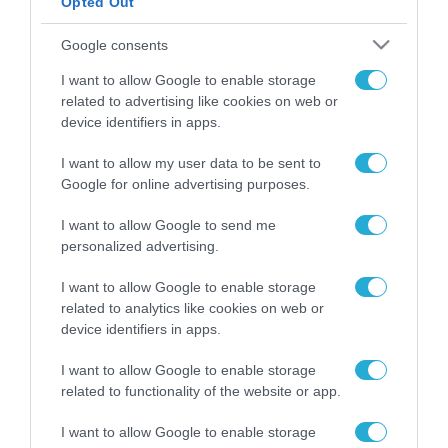
Opted Out
ΡΟΗ ΕΙΔΗΣΕΩΝ
Google consents
Το χρηματοδοτούμενο
I want to allow Google to enable storage
από την ΕΕ έργο “The
related to advertising like cookies on web or
Gaming Police”
device identifiers in apps.
ενισχύει την ασφάλεια
31.07.2026
των παιδιών στο
I want to allow my user data to be sent to
διαδίκτυο
Google for online advertising purposes.
ΑΑΔΕ: Διευκρινίσεις
για τα πρόστιμα σε
παραβάσεις που
I want to allow Google to send me
αφορούν τους ΦΗΜ
personalized advertising.
31.07.2026
I want to allow Google to enable storage
Σ. Καλαφάτης: «Η
related to analytics like cookies on web or
Τεχνητή Νοημοσύνη
device identifiers in apps.
δεν είναι απλώς μια
νέα τεχνολογία, είναι
31.07.2026
I want to allow Google to enable storage
μια νέα βιομηχανική
related to functionality of the website or app.
επανάσταση»
Νέος οδηγός του ΕΚΤ
I want to allow Google to enable storage
για τη χρηματοδότηση