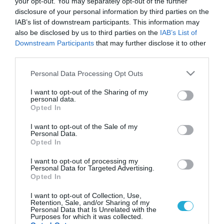
your opt-out. You may separately opt-out of the further
disclosure of your personal information by third parties on the
IAB’s list of downstream participants. This information may
also be disclosed by us to third parties on the
IAB’s List of
Downstream Participants
that may further disclose it to other
third parties.
Please note that this website/app uses one or more Google
Personal Data Processing Opt Outs
services and may gather and store information including but
not limited to your visit or usage behaviour. You may click to
I want to opt-out of the Sharing of my
personal data.
grant or deny consent to Google and its third-party tags to
Opted In
use your data for below specified purposes in below Google
consent section.
I want to opt-out of the Sale of my
Personal Data.
Opted In
I want to opt-out of processing my
Personal Data for Targeted Advertising.
Opted In
I want to opt-out of Collection, Use,
Retention, Sale, and/or Sharing of my
Personal Data that Is Unrelated with the
Purposes for which it was collected.