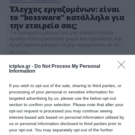
Έλεγχος εργαζομένων: είναι
το “bossware” κατάλληλο για
την εταιρεία σας;
Τα πράγματα μπορεί να μην κυλούν πάντα
ομαλά στον εργασιακό χώρο και εργοδότες και
εργαζόμενοι μπορεί να μην συμφωνούν σε όλα.
Όμως, μπορεί να υπάρχει και μια νέα “απειλή”
06.07.2023
στον ορίζοντα: η παρακολούθηση των
εργαζομένων εξ΄ αποστάσεως. «Υπάρχουν
ictplus.gr -
Do Not Process My Personal
περιπτώσεις όπου το λογισμικό ελέγχου
Information
εργαζομένων, που ονομάζεται επίσης
“bossware” και “tattleware” μπορεί να
δημιουργήσει ρήγμα μεταξύ […]
If you wish to opt-out of the sale, sharing to third parties, or
processing of your personal or sensitive information for
targeted advertising by us, please use the below opt-out
section to confirm your selection. Please note that after your
opt-out request is processed you may continue seeing
interest-based ads based on personal information utilized by
us or personal information disclosed to third parties prior to
your opt-out. You may separately opt-out of the further