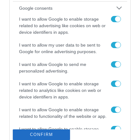
Το χρηματοδοτούμενο
Google consents
από την ΕΕ έργο “The
Gaming Police”
I want to allow Google to enable storage
ενισχύει την ασφάλεια
related to advertising like cookies on web or
31.07.2026
των παιδιών στο
device identifiers in apps.
διαδίκτυο
ΑΑΔΕ: Διευκρινίσεις
I want to allow my user data to be sent to
για τα πρόστιμα σε
Google for online advertising purposes.
παραβάσεις που
αφορούν τους ΦΗΜ
31.07.2026
I want to allow Google to send me
personalized advertising.
Σ. Καλαφάτης: «Η
Τεχνητή Νοημοσύνη
I want to allow Google to enable storage
δεν είναι απλώς μια
related to analytics like cookies on web or
νέα τεχνολογία, είναι
device identifiers in apps.
31.07.2026
μια νέα βιομηχανική
επανάσταση»
I want to allow Google to enable storage
Νέος οδηγός του ΕΚΤ
related to functionality of the website or app.
για τη χρηματοδότηση
των ελληνικών
I want to allow Google to enable storage
επιχειρήσεων στον
31.07.2026
CONFIRM
related to personalization.
χώρο της άμυνας