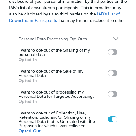
disclosure of your personal information by third parties on the
IAB’s list of downstream participants. This information may
also be disclosed by us to third parties on the
IAB’s List of
Downstream Participants
that may further disclose it to other
third parties.
Please note that this website/app uses one or more Google
Personal Data Processing Opt Outs
services and may gather and store information including but
not limited to your visit or usage behaviour. You may click to
I want to opt-out of the Sharing of my
personal data.
grant or deny consent to Google and its third-party tags to
Opted In
use your data for below specified purposes in below Google
consent section.
I want to opt-out of the Sale of my
Personal Data.
Opted In
I want to opt-out of processing my
Personal Data for Targeted Advertising.
Opted In
I want to opt-out of Collection, Use,
Retention, Sale, and/or Sharing of my
Personal Data that Is Unrelated with the
Purposes for which it was collected.
ΡΟΗ ΕΙΔΗΣΕΩΝ
Opted Out