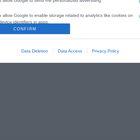
to allow Google to send me personalized advertising.
o allow Google to enable storage related to analytics like cookies on
evice identifiers in apps.
CONFIRM
o allow Google to enable storage related to functionality of the website
Data Deletion
Data Access
Privacy Policy
o allow Google to enable storage related to personalization.
o allow Google to enable storage related to security, including
cation functionality and fraud prevention, and other user protection.