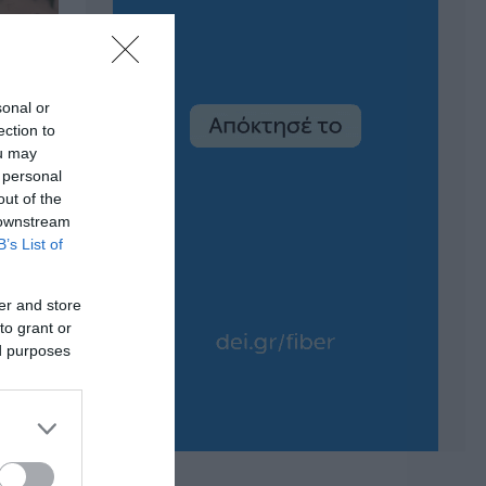
sonal or
ection to
ou may
 personal
out of the
 downstream
B’s List of
er and store
to grant or
ed purposes