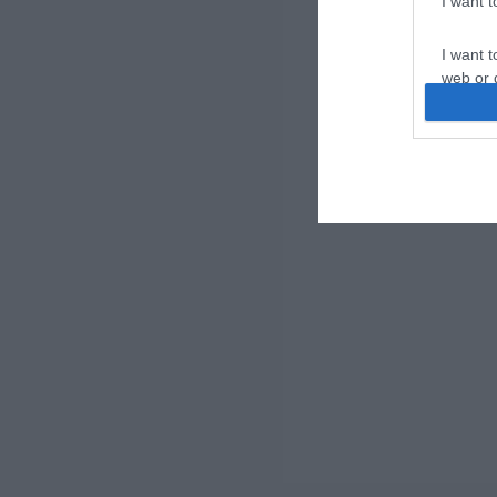
I want 
I want t
web or d
I want t
or app.
I want t
I want t
authenti