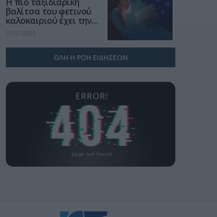
Η πιο ταξιδιάρικη
βαλίτσα του φετινού
καλοκαιριού έχει την
υπογραφή της Xiaomi
31.07.2026
ΟΛΗ Η ΡΟΗ ΕΙΔΗΣΕΩΝ