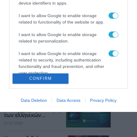
device identifiers in apps.
από την ΕΕ έργο “The
Gaming Police”
ενισχύει την ασφάλεια
I want to allow Google to enable storage
31.07.2026
των παιδιών στο
related to functionality of the website or app.
διαδίκτυο
ΑΑΔΕ: Διευκρινίσεις
I want to allow Google to enable storage
για τα πρόστιμα σε
related to personalization.
παραβάσεις που
αφορούν τους ΦΗΜ
I want to allow Google to enable storage
31.07.2026
related to security, including authentication
functionality and fraud prevention, and other
Σ. Καλαφάτης: «Η
user protection.
Τεχνητή Νοημοσύνη
CONFIRM
δεν είναι απλώς μια
νέα τεχνολογία, είναι
31.07.2026
μια νέα βιομηχανική
επανάσταση»
Data Deletion
Data Access
Privacy Policy
Νέος οδηγός του ΕΚΤ
για τη χρηματοδότηση
των ελληνικών
επιχειρήσεων στον
31.07.2026
χώρο της άμυνας