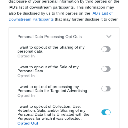
disclosure of your personal information by third parties on the
IAB’s list of downstream participants. This information may
also be disclosed by us to third parties on the
IAB’s List of
Downstream Participants
that may further disclose it to other
third parties.
Please note that this website/app uses one or more Google
Personal Data Processing Opt Outs
services and may gather and store information including but
not limited to your visit or usage behaviour. You may click to
I want to opt-out of the Sharing of my
personal data.
grant or deny consent to Google and its third-party tags to
Opted In
use your data for below specified purposes in below Google
consent section.
I want to opt-out of the Sale of my
Personal Data.
Opted In
I want to opt-out of processing my
Personal Data for Targeted Advertising.
Opted In
I want to opt-out of Collection, Use,
Retention, Sale, and/or Sharing of my
Personal Data that Is Unrelated with the
Purposes for which it was collected.
ΡΟΗ ΕΙΔΗΣΕΩΝ
Opted Out