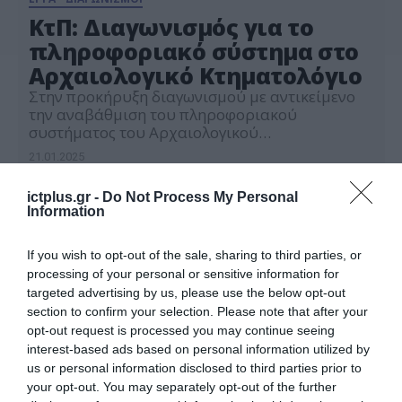
ΚτΠ: Διαγωνισμός για το
πληροφοριακό σύστημα στο
Αρχαιολογικό Κτηματολόγιο
Στην προκήρυξη διαγωνισμού με αντικείμενο
την αναβάθμιση του πληροφοριακού
συστήματος του Αρχαιολογικού
Κτηματολογίου, προϋπολογισμού 2 εκατ. ευρώ,
21.01.2025
προχώρησε η Κοινωνία της Πληροφορίας.
Αντικείμενο του έργου αποτελεί η αξιοποίηση
ictplus.gr -
Do Not Process My Personal
των πιο πρόσφατων τεχνολογιών
Information
πληροφορικής και, προκειμένου να
ανταποκριθούν με ταχύτητα, ασφάλεια και
αξιοπιστία οι ανάγκες, οι νέες λειτουργικότητες
If you wish to opt-out of the sale, sharing to third parties, or
και υπηρεσίες της Διεύθυνσης Διαχείρισης
processing of your personal or sensitive information for
Εθνικού Αρχείου Μνημείων […]
targeted advertising by us, please use the below opt-out
section to confirm your selection. Please note that after your
opt-out request is processed you may continue seeing
interest-based ads based on personal information utilized by
us or personal information disclosed to third parties prior to
your opt-out. You may separately opt-out of the further