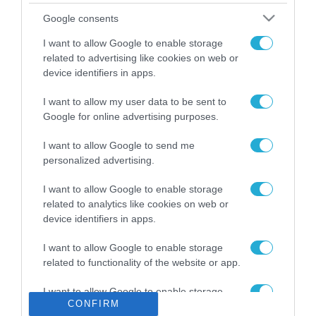
Το χρηματοδοτούμενο
Google consents
από την ΕΕ έργο “The
Gaming Police”
I want to allow Google to enable storage
ενισχύει την ασφάλεια
related to advertising like cookies on web or
31.07.2026
των παιδιών στο
device identifiers in apps.
διαδίκτυο
ΑΑΔΕ: Διευκρινίσεις
I want to allow my user data to be sent to
για τα πρόστιμα σε
Google for online advertising purposes.
παραβάσεις που
αφορούν τους ΦΗΜ
31.07.2026
I want to allow Google to send me
personalized advertising.
Σ. Καλαφάτης: «Η
Τεχνητή Νοημοσύνη
I want to allow Google to enable storage
δεν είναι απλώς μια
related to analytics like cookies on web or
νέα τεχνολογία, είναι
device identifiers in apps.
31.07.2026
μια νέα βιομηχανική
επανάσταση»
I want to allow Google to enable storage
Νέος οδηγός του ΕΚΤ
related to functionality of the website or app.
για τη χρηματοδότηση
των ελληνικών
I want to allow Google to enable storage
επιχειρήσεων στον
31.07.2026
CONFIRM
related to personalization.
χώρο της άμυνας