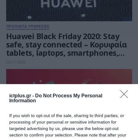
ΠΡΟΪΟΝΤΑ-ΥΠΗΡΕΣΙΕΣ
Huawei Black Friday 2020: Stay
safe, stay connected – Κορυφαία
tablets, laptops, smartphones,
smartwatches και ακουστικά, με
20.11.2020
όφελος έως και 60%
ictplus.gr -
Do Not Process My Personal
Information
If you wish to opt-out of the sale, sharing to third parties, or
processing of your personal or sensitive information for
targeted advertising by us, please use the below opt-out
section to confirm your selection. Please note that after your