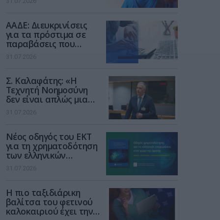
31.07.2026
των παιδιών στο
διαδίκτυο
ΑΑΔΕ: Διευκρινίσεις
για τα πρόστιμα σε
παραβάσεις που
αφορούν τους ΦΗΜ
31.07.2026
Σ. Καλαφάτης: «Η
Τεχνητή Νοημοσύνη
δεν είναι απλώς μια
νέα τεχνολογία, είναι
31.07.2026
μια νέα βιομηχανική
επανάσταση»
Νέος οδηγός του ΕΚΤ
για τη χρηματοδότηση
των ελληνικών
επιχειρήσεων στον
31.07.2026
χώρο της άμυνας
Η πιο ταξιδιάρικη
βαλίτσα του φετινού
καλοκαιριού έχει την