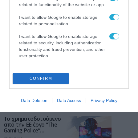
related to functionality of the website or app.
I want to allow Google to enable storage
related to personalization.
I want to allow Google to enable storage
related to security, including authentication
functionality and fraud prevention, and other
user protection.
CONFIRM
Data Deletion
Data Access
Privacy Policy
ΡΟΗ ΕΙΔΗΣΕΩΝ
Το χρηματοδοτούμενο
από την ΕΕ έργο “The
Gaming Police”
ενισχύει την ασφάλεια