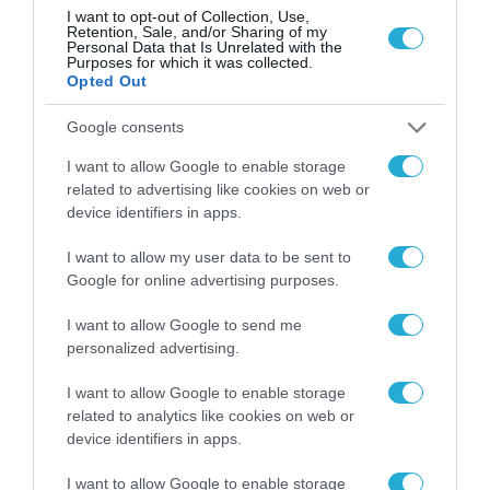
I want to opt-out of Collection, Use,
HUAWEI Month! Nέα προϊόντα,
Retention, Sale, and/or Sharing of my
ασυναγώνιστες προσφορές,
Personal Data that Is Unrelated with the
Purposes for which it was collected.
εφαρμογές και μοναδικά
Opted Out
προνόμια για όλους τους
23.09.2020
Google consents
καταναλωτές από το AppGallery
της Huawei
I want to allow Google to enable storage
related to advertising like cookies on web or
device identifiers in apps.
I want to allow my user data to be sent to
Google for online advertising purposes.
I want to allow Google to send me
personalized advertising.
I want to allow Google to enable storage
related to analytics like cookies on web or
device identifiers in apps.
I want to allow Google to enable storage