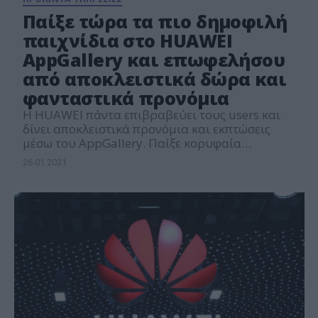
Παίξε τώρα τα πιο δημοφιλή
παιχνίδια στο HUAWEI
AppGallery και επωφελήσου
από αποκλειστικά δώρα και
φανταστικά προνόμια
Η HUAWEI πάντα επιβραβεύει τους users και
δίνει αποκλειστικά προνόμια και εκπτώσεις
μέσω του AppGallery. Παίξε κορυφαία
παιχνίδια στο AppGallery όπως το Lords
26.01.2021
Mobile, Summoners War, Forge of Empires,
Gardenscapes, BIGO LIVE, Top Eleven και
μοναδικά δώρα και προνόμια σε περιμένουν!
Ένα από τα 5 κορυφαία και πιο δημοφιλή
multiplayer παιχνίδια στρατηγικής σε όλα τα
[…]