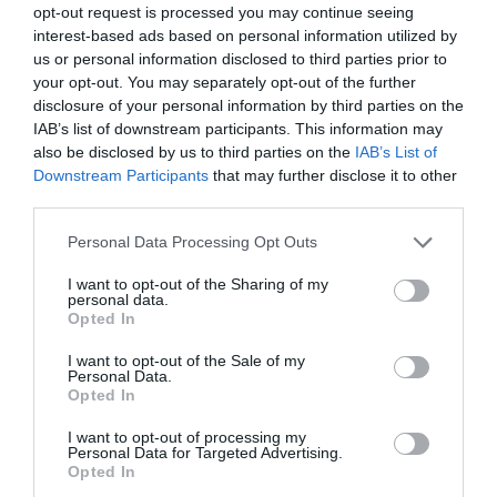
opt-out request is processed you may continue seeing
interest-based ads based on personal information utilized by
ΠΡΟΪΟΝΤΑ-ΥΠΗΡΕΣΙΕΣ
us or personal information disclosed to third parties prior to
HUAWEI AppGallery: Kατεβάστε
your opt-out. You may separately opt-out of the further
εφαρμογές και κερδίστε
disclosure of your personal information by third parties on the
IAB’s list of downstream participants. This information may
φανταστικά δώρα HUAWEI.
also be disclosed by us to third parties on the
IAB’s List of
Δοκιμάστε την τύχη σας!
15.10.2020
Downstream Participants
that may further disclose it to other
third parties.
Please note that this website/app uses one or more Google
Personal Data Processing Opt Outs
services and may gather and store information including but
not limited to your visit or usage behaviour. You may click to
I want to opt-out of the Sharing of my
personal data.
grant or deny consent to Google and its third-party tags to
Opted In
use your data for below specified purposes in below Google
consent section.
I want to opt-out of the Sale of my
Personal Data.
Opted In
I want to opt-out of processing my
Personal Data for Targeted Advertising.
Opted In
ΠΡΟΪΟΝΤΑ-ΥΠΗΡΕΣΙΕΣ