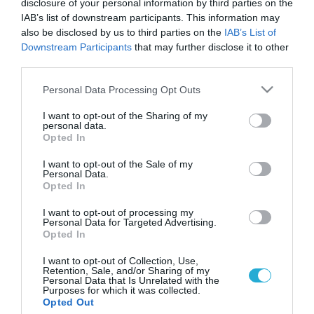
disclosure of your personal information by third parties on the
IAB’s list of downstream participants. This information may
also be disclosed by us to third parties on the
IAB’s List of
Downstream Participants
that may further disclose it to other
third parties.
Please note that this website/app uses one or more Google
Personal Data Processing Opt Outs
services and may gather and store information including but
not limited to your visit or usage behaviour. You may click to
I want to opt-out of the Sharing of my
personal data.
grant or deny consent to Google and its third-party tags to
Opted In
use your data for below specified purposes in below Google
consent section.
I want to opt-out of the Sale of my
Personal Data.
Opted In
I want to opt-out of processing my
Personal Data for Targeted Advertising.
Opted In
I want to opt-out of Collection, Use,
Retention, Sale, and/or Sharing of my
Personal Data that Is Unrelated with the
Purposes for which it was collected.
ΡΟΗ ΕΙΔΗΣΕΩΝ
Opted Out