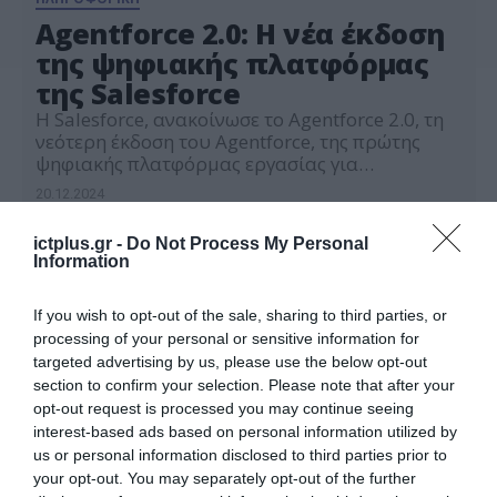
Agentforce 2.0: Η νέα έκδοση
της ψηφιακής πλατφόρμας
της Salesforce
Η Salesforce, ανακοίνωσε το Agentforce 2.0, τη
νεότερη έκδοση του Agentforce, της πρώτης
ψηφιακής πλατφόρμας εργασίας για
επιχειρήσεις. Πρόκειται για ένα ολοκληρωμένο
20.12.2024
σύστημα τεχνητής νοημοσύνης το οποίο
ενισχύει τις επιχειρήσεις και τους
ictplus.gr -
Do Not Process My Personal
εργαζόμενους με τη βοήθεια των αυτόνομων AI
Information
agents. Η πιο πρόσφατη έκδοση εισάγει μια νέα
βιβλιοθήκη προ εγκατεστημένων (pre-built)
δεξιοτήτων και ενοποιημένων ροών […]
If you wish to opt-out of the sale, sharing to third parties, or
processing of your personal or sensitive information for
targeted advertising by us, please use the below opt-out
section to confirm your selection. Please note that after your
opt-out request is processed you may continue seeing
interest-based ads based on personal information utilized by
us or personal information disclosed to third parties prior to
your opt-out. You may separately opt-out of the further