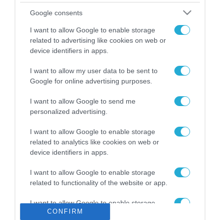
Το χρηματοδοτούμενο
Google consents
από την ΕΕ έργο “The
Gaming Police”
I want to allow Google to enable storage
ενισχύει την ασφάλεια
related to advertising like cookies on web or
31.07.2026
των παιδιών στο
device identifiers in apps.
διαδίκτυο
ΑΑΔΕ: Διευκρινίσεις
I want to allow my user data to be sent to
για τα πρόστιμα σε
Google for online advertising purposes.
παραβάσεις που
αφορούν τους ΦΗΜ
31.07.2026
I want to allow Google to send me
personalized advertising.
Σ. Καλαφάτης: «Η
Τεχνητή Νοημοσύνη
I want to allow Google to enable storage
δεν είναι απλώς μια
related to analytics like cookies on web or
νέα τεχνολογία, είναι
device identifiers in apps.
31.07.2026
μια νέα βιομηχανική
επανάσταση»
I want to allow Google to enable storage
Νέος οδηγός του ΕΚΤ
related to functionality of the website or app.
για τη χρηματοδότηση
των ελληνικών
I want to allow Google to enable storage
επιχειρήσεων στον
31.07.2026
CONFIRM
related to personalization.
χώρο της άμυνας