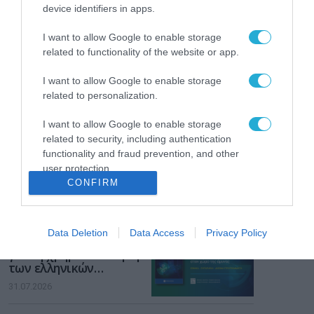
Το χρηματοδοτούμενο
device identifiers in apps.
από την ΕΕ έργο “The
Gaming Police”
I want to allow Google to enable storage
ενισχύει την ασφάλεια
31.07.2026
related to functionality of the website or app.
των παιδιών στο
διαδίκτυο
ΑΑΔΕ: Διευκρινίσεις
I want to allow Google to enable storage
για τα πρόστιμα σε
related to personalization.
παραβάσεις που
αφορούν τους ΦΗΜ
I want to allow Google to enable storage
31.07.2026
related to security, including authentication
functionality and fraud prevention, and other
Σ. Καλαφάτης: «Η
user protection.
Τεχνητή Νοημοσύνη
CONFIRM
δεν είναι απλώς μια
νέα τεχνολογία, είναι
31.07.2026
μια νέα βιομηχανική
επανάσταση»
Data Deletion
Data Access
Privacy Policy
Νέος οδηγός του ΕΚΤ
για τη χρηματοδότηση
των ελληνικών
επιχειρήσεων στον
31.07.2026
χώρο της άμυνας