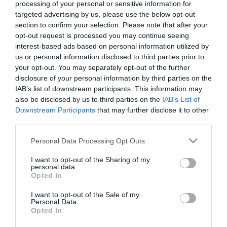
processing of your personal or sensitive information for
targeted advertising by us, please use the below opt-out
section to confirm your selection. Please note that after your
ΠΛΗΡΟΦΟΡΙΚΗ
opt-out request is processed you may continue seeing
Όμιλος Quest: Αύξηση
interest-based ads based on personal information utilized by
πωλήσεων 18% στα 303,9 εκατ.
us or personal information disclosed to third parties prior to
your opt-out. You may separately opt-out of the further
ευρώ, στο πρώτο εξάμηνο 2020
disclosure of your personal information by third parties on the
IAB’s list of downstream participants. This information may
10.09.2020
also be disclosed by us to third parties on the
IAB’s List of
Downstream Participants
that may further disclose it to other
third parties.
Please note that this website/app uses one or more Google
Personal Data Processing Opt Outs
services and may gather and store information including but
not limited to your visit or usage behaviour. You may click to
I want to opt-out of the Sharing of my
personal data.
grant or deny consent to Google and its third-party tags to
Opted In
use your data for below specified purposes in below Google
consent section.
I want to opt-out of the Sale of my
Personal Data.
Opted In