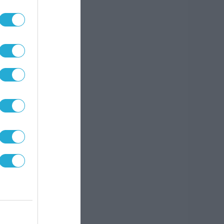
δραση
λέπει
ά της
σχέση
σχύος
χεται
ε 7,1
κέρδη
εκατ.
τά το
 ευρώ