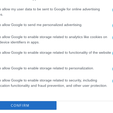
δοφορία (-58%), που οφείλεται, τόσο στην επί
o allow my user data to be sent to Google for online advertising
ς συμφωνίας με τις τράπεζες, η οποία προβ
s.
αθώς και μειωμένες τιμές στη νέα 5ετή διάρκει
to allow Google to send me personalized advertising.
ηκαν τα μεγέθη της εταιρείας
Quest Energy
σε 
την εξαγορά φωτοβολταϊκών πάρκων συνολικής ι
o allow Google to enable storage related to analytics like cookies on
evice identifiers in apps.
του 2020. Η συνολική εγκατεστημένη ισχύς ανέρ
o allow Google to enable storage related to functionality of the website
μμετοχών
κατά το πρώτο εξάμηνο 2020 ανήλθαν σ
o allow Google to enable storage related to personalization.
 αντίστοιχη περυσινή περίοδο. Τα προ φόρων 
 ευρώ και τα κέρδη μετά φόρων ανήλθαν σε 6,3 
o allow Google to enable storage related to security, including
 εξάμηνο του 2019. Τα έσοδα της μητρικής κα
cation functionality and fraud prevention, and other user protection.
ίσματα ύψους 6,3 εκατ. ευρώ έναντι 5,5 εκατ.
CONFIRM