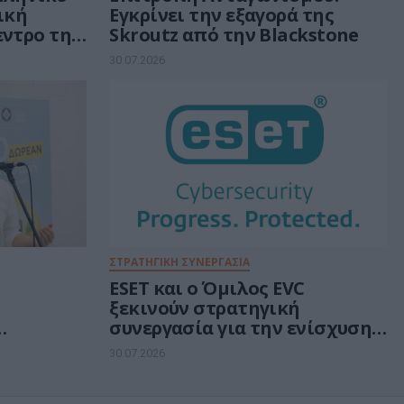
τική
Εγκρίνει την εξαγορά της
εντρο της
Skroutz από την Blackstone
ν 30 δισ.
30.07.2026
ή
ΣΤΡΑΤΗΓΙΚΗ ΣΥΝΕΡΓΑΣΙΑ
ESET και ο Όμιλος EVC
ξεκινούν στρατηγική
συνεργασία για την ενίσχυση
rs για
της ανθεκτικότητας της
30.07.2026
ά
Ευρώπης στους τομείς
κυβερνοασφάλειας και