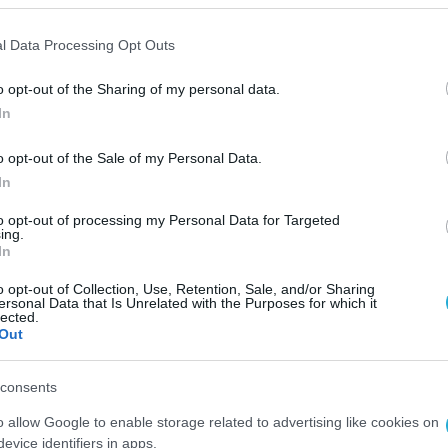
 16% σε σχέση με το 2019. Η περυσινή αντίσ
l Data Processing Opt Outs
εκατ. ευρώ, λόγω αντιστροφής παλαιότερων έκτ
ω έκτακτης θετικής επίδρασης στα περ
o opt-out of the Sharing of my personal data.
 δραστηριότητας έχει υπερδιπλασιαστεί.
In
ystems)
σημειώθηκε διψήφια αύξηση στις πωλ
o opt-out of the Sale of my Personal Data.
In
ρο φόρων κερδοφορία (+27%), η οποία οφείλετα
ν και αποσβέσεων αλλά και στην αποδοτικ
to opt-out of processing my Personal Data for Targeted
ing.
In
o opt-out of Collection, Use, Retention, Sale, and/or Sharing
r)
υπήρξε βελτίωση στις πωλήσεις (+11%), η 
ersonal Data that Is Unrelated with the Purposes for which it
lected.
ν κερδοφορίας (-6%). Η εν λόγω μείωση οφεί
Out
) για την αντιμετώπιση των έκτακτων συνθηκώ
 διάρκεια του δεύτερου τριμήνου.
consents
o allow Google to enable storage related to advertising like cookies on
τρονικές συναλλαγές (Cardlink)
σημειώθηκε μ
evice identifiers in apps.