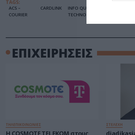
TAGS:
ACS –
CARDLINK
INFO QUEST
ISQU
COURIER
TECHNOLOGIES
ΕΠΙΧΕΙΡΗΣΕΙΣ
ΤΗΛΕΠΙΚΟΙΝΩΝΙΕΣ
ΣΤΕΛΕΧΗ
Η COSMOTE TELEKOM στους
diadikasi