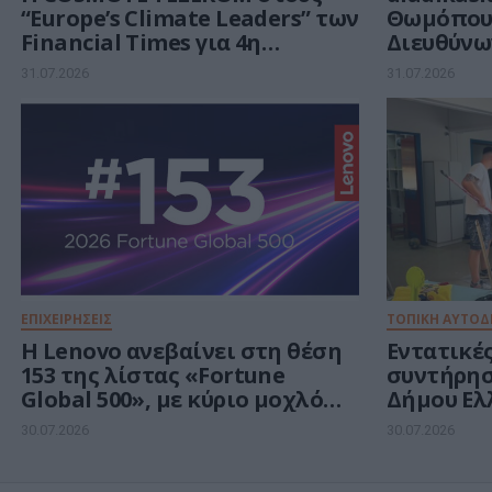
“Europe’s Climate Leaders” των
Θωμόπου
Financial Times για 4η
Διευθύνω
συνεχόμενη χρονιά
31.07.2026
31.07.2026
ΕΠΙΧΕΙΡΗΣΕΙΣ
ΤΟΠΙΚΗ ΑΥΤΟΔ
Η Lenovo ανεβαίνει στη θέση
Εντατικές
153 της λίστας «Fortune
συντήρησ
Global 500», με κύριο μοχλό
Δήμου Ελ
ανάπτυξης την Τεχνητή
Αργυρού
30.07.2026
30.07.2026
Νοημοσύνη