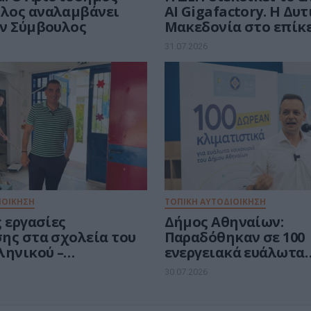
λος αναλαμβάνει
AI Gigafactory. Η Δυ
ν Σύμβουλος
Μακεδονία στο επίκ
ευρωπαϊκής μάχης τω
31.07.2026
ευρώ για την Τεχνητ
Νοημοσύνη
ΙΟΙΚΗΣΗ
ΤΟΠΙΚΗ ΑΥΤΟΔΙΟΙΚΗΣΗ
 εργασίες
Δήμος Αθηναίων:
ης στα σχολεία του
Παραδόθηκαν σε 100
ληνικού –
ενεργειακά ευάλωτα
πολης
νοικοκυριά τα vouche
30.07.2026
δωρεάν κλιματιστικ