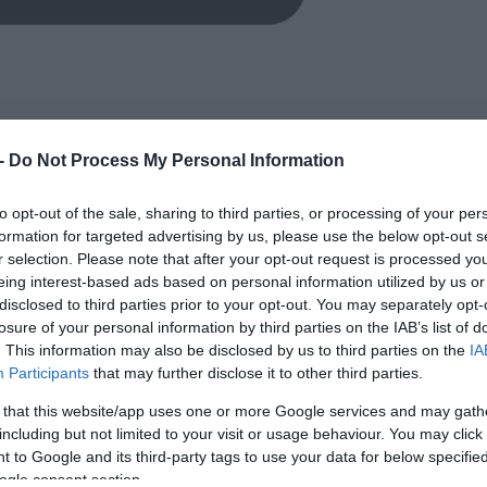
ο Όμιλος Quest στο πρώτο εξάμηνο 2020 οπότ
 -
Do Not Process My Personal Information
κή κερδοφορία παρουσίασε αύξηση 6%. Τα προ 
α καθαρά μετά φόρων κέρδη ΕΑΤ κατά 9%. Τα κ
to opt-out of the sale, sharing to third parties, or processing of your per
αθέσιμα μείον δάνεια) διαμορφώθηκαν σε 18,4 
formation for targeted advertising by us, please use the below opt-out s
r selection. Please note that after your opt-out request is processed y
.
eing interest-based ads based on personal information utilized by us or
disclosed to third parties prior to your opt-out. You may separately opt-
2020 ανήλθαν σε 6,8 εκατ. ευρώ, αυξημένες κατ
losure of your personal information by third parties on the IAB’s list of
. This information may also be disclosed by us to third parties on the
IA
οδο του 2019, η πλειονότητα των οποίων αφορά
Participants
that may further disclose it to other third parties.
μικών υπηρεσιών.
 that this website/app uses one or more Google services and may gath
including but not limited to your visit or usage behaviour. You may click 
uest Technologies, iSquare, Quest on Line, iS
 to Google and its third-party tags to use your data for below specifi
ασαν διψήφια αύξηση στις πωλήσεις (+22%)
ogle consent section.