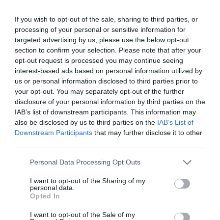
If you wish to opt-out of the sale, sharing to third parties, or
ΡΟΗ ΕΙΔΗΣΕΩΝ
processing of your personal or sensitive information for
targeted advertising by us, please use the below opt-out
Το χρηματοδοτούμενο
section to confirm your selection. Please note that after your
από την ΕΕ έργο “The
opt-out request is processed you may continue seeing
Gaming Police”
interest-based ads based on personal information utilized by
ενισχύει την ασφάλεια
us or personal information disclosed to third parties prior to
31.07.2026
των παιδιών στο
your opt-out. You may separately opt-out of the further
διαδίκτυο
disclosure of your personal information by third parties on the
ΑΑΔΕ: Διευκρινίσεις
IAB’s list of downstream participants. This information may
για τα πρόστιμα σε
also be disclosed by us to third parties on the
IAB’s List of
παραβάσεις που
αφορούν τους ΦΗΜ
Downstream Participants
that may further disclose it to other
31.07.2026
third parties.
Σ. Καλαφάτης: «Η
Please note that this website/app uses one or more Google
Personal Data Processing Opt Outs
Τεχνητή Νοημοσύνη
services and may gather and store information including but
δεν είναι απλώς μια
not limited to your visit or usage behaviour. You may click to
I want to opt-out of the Sharing of my
personal data.
νέα τεχνολογία, είναι
grant or deny consent to Google and its third-party tags to
31.07.2026
Opted In
μια νέα βιομηχανική
use your data for below specified purposes in below Google
επανάσταση»
consent section.
I want to opt-out of the Sale of my
Νέος οδηγός του ΕΚΤ