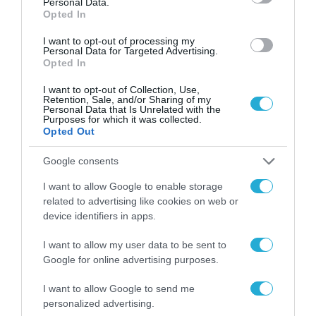
Personal Data.
για τη χρηματοδότηση
Opted In
των ελληνικών
επιχειρήσεων στον
I want to opt-out of processing my
31.07.2026
χώρο της άμυνας
Personal Data for Targeted Advertising.
Opted In
Η πιο ταξιδιάρικη
βαλίτσα του φετινού
I want to opt-out of Collection, Use,
Retention, Sale, and/or Sharing of my
καλοκαιριού έχει την
Personal Data that Is Unrelated with the
υπογραφή της Xiaomi
Purposes for which it was collected.
31.07.2026
Opted Out
ΟΛΗ Η ΡΟΗ ΕΙΔΗΣΕΩΝ
Google consents
I want to allow Google to enable storage
related to advertising like cookies on web or
device identifiers in apps.
I want to allow my user data to be sent to
Google for online advertising purposes.
I want to allow Google to send me
personalized advertising.