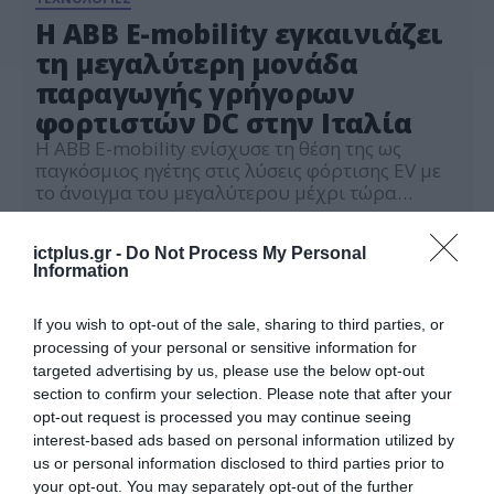
Η ABB E-mobility εγκαινιάζει
τη μεγαλύτερη μονάδα
παραγωγής γρήγορων
φορτιστών DC στην Ιταλία
Η ABB E-mobility ενίσχυσε τη θέση της ως
παγκόσμιος ηγέτης στις λύσεις φόρτισης EV με
το άνοιγμα του μεγαλύτερου μέχρι τώρα
εργοστασίου παραγωγής γρήγορων φορτιστών
28.06.2022
DC της εταιρείας, το E-mobility Centre of
ictplus.gr -
Do Not Process My Personal
Excellence στο Valdarno της Τοσκάνης. Η
Information
πλήρης σειρά λύσεων φόρτισης DC της ABB θα
παραχθεί στο συγκεκριμένο χώρο,
καλύπτοντας τις ανάγκες ηλεκτροκίνησης σε […]
If you wish to opt-out of the sale, sharing to third parties, or
processing of your personal or sensitive information for
targeted advertising by us, please use the below opt-out
section to confirm your selection. Please note that after your
opt-out request is processed you may continue seeing
interest-based ads based on personal information utilized by
us or personal information disclosed to third parties prior to
your opt-out. You may separately opt-out of the further