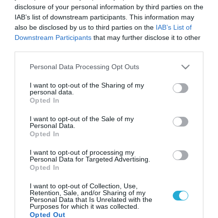
disclosure of your personal information by third parties on the
IAB’s list of downstream participants. This information may
also be disclosed by us to third parties on the
IAB’s List of
Downstream Participants
that may further disclose it to other
third parties.
Please note that this website/app uses one or more Google
Personal Data Processing Opt Outs
services and may gather and store information including but
not limited to your visit or usage behaviour. You may click to
I want to opt-out of the Sharing of my
personal data.
grant or deny consent to Google and its third-party tags to
Opted In
use your data for below specified purposes in below Google
consent section.
I want to opt-out of the Sale of my
Personal Data.
Opted In
I want to opt-out of processing my
Personal Data for Targeted Advertising.
Opted In
I want to opt-out of Collection, Use,
Retention, Sale, and/or Sharing of my
Personal Data that Is Unrelated with the
Purposes for which it was collected.
Opted Out