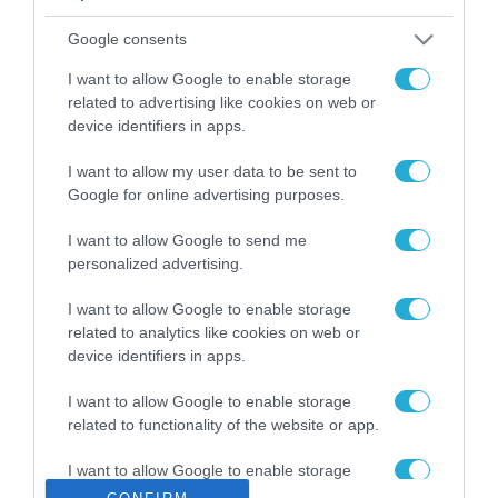
ΡΟΗ ΕΙΔΗΣΕΩΝ
Google consents
Το χρηματοδοτούμενο
από την ΕΕ έργο “The
I want to allow Google to enable storage
Gaming Police”
related to advertising like cookies on web or
ενισχύει την ασφάλεια
device identifiers in apps.
31.07.2026
των παιδιών στο
διαδίκτυο
I want to allow my user data to be sent to
ΑΑΔΕ: Διευκρινίσεις
Google for online advertising purposes.
για τα πρόστιμα σε
παραβάσεις που
I want to allow Google to send me
αφορούν τους ΦΗΜ
31.07.2026
personalized advertising.
Σ. Καλαφάτης: «Η
I want to allow Google to enable storage
Τεχνητή Νοημοσύνη
related to analytics like cookies on web or
δεν είναι απλώς μια
device identifiers in apps.
νέα τεχνολογία, είναι
31.07.2026
μια νέα βιομηχανική
I want to allow Google to enable storage
επανάσταση»
related to functionality of the website or app.
Νέος οδηγός του ΕΚΤ
για τη χρηματοδότηση
I want to allow Google to enable storage
των ελληνικών
related to personalization.