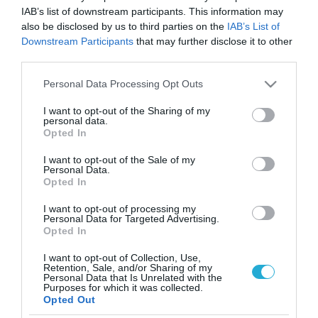
IAB’s list of downstream participants. This information may
also be disclosed by us to third parties on the
IAB’s List of
Downstream Participants
that may further disclose it to other
third parties.
Please note that this website/app uses one or more Google
Personal Data Processing Opt Outs
services and may gather and store information including but
not limited to your visit or usage behaviour. You may click to
I want to opt-out of the Sharing of my
personal data.
grant or deny consent to Google and its third-party tags to
Opted In
use your data for below specified purposes in below Google
consent section.
I want to opt-out of the Sale of my
Personal Data.
Opted In
I want to opt-out of processing my
Personal Data for Targeted Advertising.
Opted In
I want to opt-out of Collection, Use,
Retention, Sale, and/or Sharing of my
Personal Data that Is Unrelated with the
ΡΟΗ ΕΙΔΗΣΕΩΝ
Purposes for which it was collected.
Opted Out
Το χρηματοδοτούμενο