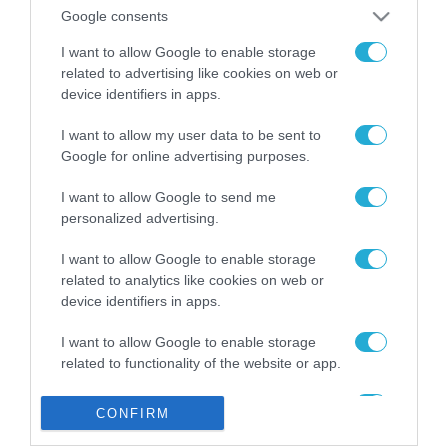
από την ΕΕ έργο “The
Google consents
Gaming Police”
ενισχύει την ασφάλεια
I want to allow Google to enable storage
31.07.2026
των παιδιών στο
related to advertising like cookies on web or
διαδίκτυο
device identifiers in apps.
ΑΑΔΕ: Διευκρινίσεις
για τα πρόστιμα σε
I want to allow my user data to be sent to
παραβάσεις που
Google for online advertising purposes.
αφορούν τους ΦΗΜ
31.07.2026
I want to allow Google to send me
personalized advertising.
Σ. Καλαφάτης: «Η
Τεχνητή Νοημοσύνη
δεν είναι απλώς μια
I want to allow Google to enable storage
νέα τεχνολογία, είναι
related to analytics like cookies on web or
31.07.2026
μια νέα βιομηχανική
device identifiers in apps.
επανάσταση»
Νέος οδηγός του ΕΚΤ
I want to allow Google to enable storage
για τη χρηματοδότηση
related to functionality of the website or app.
των ελληνικών
επιχειρήσεων στον
31.07.2026
I want to allow Google to enable storage
χώρο της άμυνας
CONFIRM
related to personalization.