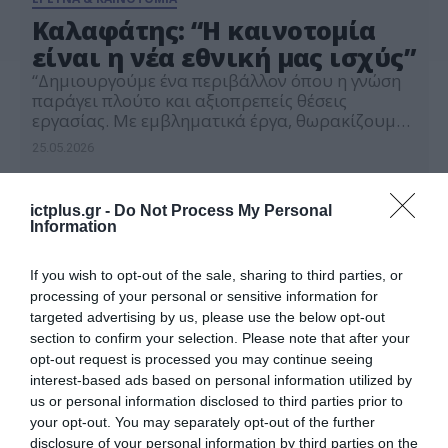
Καλαφάτης: “H καινοτομία
είναι η νέα εθνική μας ισχύς”
“Δημιουργούμε ένα περιβάλλον όπου η γνώση
παράγει πλούτο και αξιοπρεπείς θέσεις
εργασίας. Με εμβληματικά έργα, θωρακίζουμε
την εξωστρέφεια της χώρας μας. Για εμάς, η
25.05.2026
τεχνολογία αιχμής πρέπει να συναντά τον
άνθρωπο και την προοπτική για κάθε
συμπολίτη μας. Η κοινωνική συνοχή είναι το
ictplus.gr -
Do Not Process My Personal
θεμέλιο της ανάπτυξης. Γιατί τελικά, η
Information
μεγαλύτερη καινοτομία μιας χώρας είναι οι […]
If you wish to opt-out of the sale, sharing to third parties, or
processing of your personal or sensitive information for
targeted advertising by us, please use the below opt-out
section to confirm your selection. Please note that after your
opt-out request is processed you may continue seeing
interest-based ads based on personal information utilized by
us or personal information disclosed to third parties prior to
your opt-out. You may separately opt-out of the further
disclosure of your personal information by third parties on the