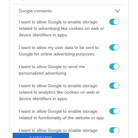
ΡΟΗ ΕΙΔΗΣΕΩΝ
Google consents
Το χρηματοδοτούμενο
από την ΕΕ έργο “The
I want to allow Google to enable storage
Gaming Police”
related to advertising like cookies on web or
ενισχύει την ασφάλεια
device identifiers in apps.
31.07.2026
των παιδιών στο
διαδίκτυο
I want to allow my user data to be sent to
ΑΑΔΕ: Διευκρινίσεις
Google for online advertising purposes.
για τα πρόστιμα σε
παραβάσεις που
I want to allow Google to send me
αφορούν τους ΦΗΜ
31.07.2026
personalized advertising.
Σ. Καλαφάτης: «Η
I want to allow Google to enable storage
Τεχνητή Νοημοσύνη
related to analytics like cookies on web or
δεν είναι απλώς μια
device identifiers in apps.
νέα τεχνολογία, είναι
31.07.2026
μια νέα βιομηχανική
I want to allow Google to enable storage
επανάσταση»
related to functionality of the website or app.
Νέος οδηγός του ΕΚΤ
για τη χρηματοδότηση
I want to allow Google to enable storage
των ελληνικών
related to personalization.