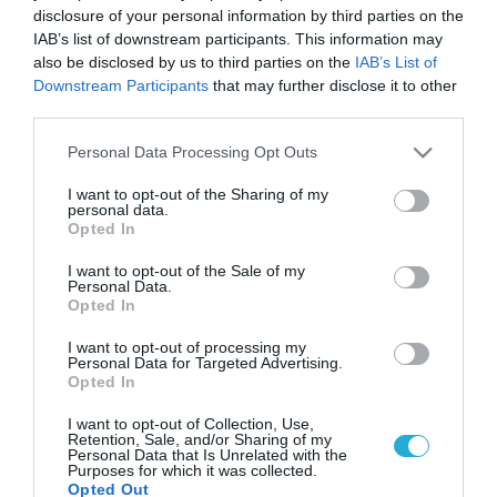
disclosure of your personal information by third parties on the
IAB’s list of downstream participants. This information may
also be disclosed by us to third parties on the
IAB’s List of
Downstream Participants
that may further disclose it to other
third parties.
Please note that this website/app uses one or more Google
Personal Data Processing Opt Outs
services and may gather and store information including but
not limited to your visit or usage behaviour. You may click to
I want to opt-out of the Sharing of my
personal data.
grant or deny consent to Google and its third-party tags to
Opted In
use your data for below specified purposes in below Google
consent section.
I want to opt-out of the Sale of my
Personal Data.
Opted In
I want to opt-out of processing my
Personal Data for Targeted Advertising.
Opted In
I want to opt-out of Collection, Use,
Retention, Sale, and/or Sharing of my
Personal Data that Is Unrelated with the
Purposes for which it was collected.
Opted Out