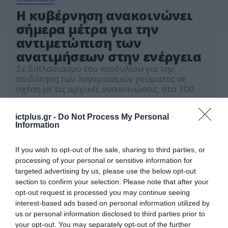
Η κυβέρνηση ανακοινώνει
σήμερα μέτρα για την
αντιμετώπιση των
ανατιμήσεων στην ενέργεια
Σε διπλασιασμό του κονδυλίου για την
επιδότηση των λογαριασμών ρεύματος σε
σχέση με τις αρχικές ανακοινώσεις, στα 300
εκατ. ευρώ και σε διεύρυνση των κριτηρίων για
08.10.2021
τη χορήγηση επιδόματος θέρμανσης – που
ictplus.gr -
Do Not Process My Personal
καλύπτει και τους καταναλωτές φυσικού
Information
αερίου με κόστος κοντά στα 200 εκατ. ευρώ
προσανατολίζεται η κυβέρνηση προκειμένου
να αντισταθμιστεί το επιπλέον κόστος που […]
If you wish to opt-out of the sale, sharing to third parties, or
processing of your personal or sensitive information for
targeted advertising by us, please use the below opt-out
section to confirm your selection. Please note that after your
opt-out request is processed you may continue seeing
interest-based ads based on personal information utilized by
us or personal information disclosed to third parties prior to
your opt-out. You may separately opt-out of the further