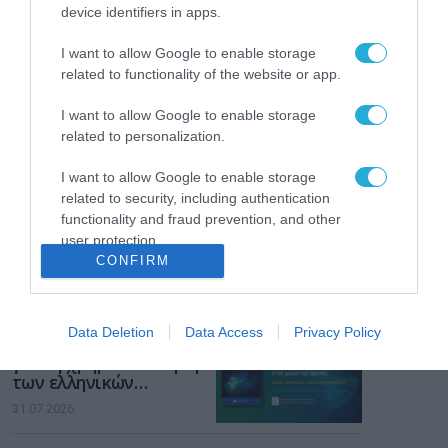
Το χρηματοδοτούμενο
device identifiers in apps.
από την ΕΕ έργο “The
Gaming Police”
I want to allow Google to enable storage
ενισχύει την ασφάλεια
31.07.2026
related to functionality of the website or app.
των παιδιών στο
διαδίκτυο
ΑΑΔΕ: Διευκρινίσεις
I want to allow Google to enable storage
για τα πρόστιμα σε
related to personalization.
παραβάσεις που
αφορούν τους ΦΗΜ
I want to allow Google to enable storage
31.07.2026
related to security, including authentication
functionality and fraud prevention, and other
Σ. Καλαφάτης: «Η
user protection.
Τεχνητή Νοημοσύνη
CONFIRM
δεν είναι απλώς μια
νέα τεχνολογία, είναι
31.07.2026
μια νέα βιομηχανική
επανάσταση»
Data Deletion
Data Access
Privacy Policy
Νέος οδηγός του ΕΚΤ
για τη χρηματοδότηση
των ελληνικών
επιχειρήσεων στον
31.07.2026
χώρο της άμυνας