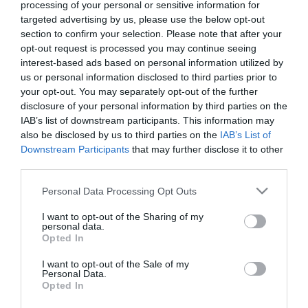
processing of your personal or sensitive information for
targeted advertising by us, please use the below opt-out
section to confirm your selection. Please note that after your
ΟΙΚΟΝΟΜΙΑ
opt-out request is processed you may continue seeing
Θοδωρής Σκυλακάκης: Αυξημένα
interest-based ads based on personal information utilized by
κατά 506 εκατ. τα φορολογικά
us or personal information disclosed to third parties prior to
your opt-out. You may separately opt-out of the further
έσοδα τον Απρίλιο
disclosure of your personal information by third parties on the
IAB’s list of downstream participants. This information may
16.05.2022
also be disclosed by us to third parties on the
IAB’s List of
Downstream Participants
that may further disclose it to other
third parties.
Please note that this website/app uses one or more Google
Personal Data Processing Opt Outs
services and may gather and store information including but
not limited to your visit or usage behaviour. You may click to
I want to opt-out of the Sharing of my
personal data.
grant or deny consent to Google and its third-party tags to
Opted In
use your data for below specified purposes in below Google
consent section.
I want to opt-out of the Sale of my
Personal Data.
Opted In