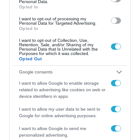
οχήματος
Personal Data.
Opted In
I want to opt-out of processing my
Personal Data for Targeted Advertising.
Opted In
I want to opt-out of Collection, Use,
Retention, Sale, and/or Sharing of my
Personal Data that Is Unrelated with the
Purposes for which it was collected.
Opted Out
Google consents
I want to allow Google to enable storage
ΕΡΓΑ - ΕΓΚΑΤΑΣΤΑΣΕΙΣ
related to advertising like cookies on web or
Space Hellas: Έργο «Δίδυμης
device identifiers in apps.
Μετάβασης» της Περιφέρειας
Δυτ. Μακεδονίας με την Draxis
I want to allow my user data to be sent to
Google for online advertising purposes.
Environmental Technology
25.07.2023
I want to allow Google to send me
personalized advertising.