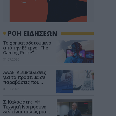
ΡΟΗ ΕΙΔΗΣΕΩΝ
Το χρηματοδοτούμενο
από την ΕΕ έργο “The
Gaming Police”
ενισχύει την ασφάλεια
31.07.2026
των παιδιών στο
διαδίκτυο
ΑΑΔΕ: Διευκρινίσεις
για τα πρόστιμα σε
παραβάσεις που
αφορούν τους ΦΗΜ
31.07.2026
Σ. Καλαφάτης: «Η
Τεχνητή Νοημοσύνη
δεν είναι απλώς μια