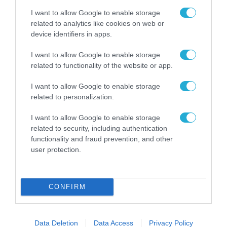
I want to allow Google to enable storage
related to analytics like cookies on web or
device identifiers in apps.
I want to allow Google to enable storage
related to functionality of the website or app.
I want to allow Google to enable storage
related to personalization.
ΕΡΓΑ - ΕΓΚΑΤΑΣΤΑΣΕΙΣ
I want to allow Google to enable storage
Η κοινοπραξία OTE-Byte
related to security, including authentication
προσωρινός ανάδοχος του
functionality and fraud prevention, and other
user protection.
εξοπλισμού ΤΠΕ για τα σχολεία
Δυτικής Μακεδονίας
16.05.2022
CONFIRM
Data Deletion
Data Access
Privacy Policy