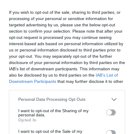
γίνεται κόμβος καινοτομίας
07.10.2025
If you wish to opt-out of the sale, sharing to third parties, or
processing of your personal or sensitive information for
targeted advertising by us, please use the below opt-out
section to confirm your selection. Please note that after your
opt-out request is processed you may continue seeing
interest-based ads based on personal information utilized by
us or personal information disclosed to third parties prior to
your opt-out. You may separately opt-out of the further
disclosure of your personal information by third parties on the
IAB’s list of downstream participants. This information may
also be disclosed by us to third parties on the
IAB’s List of
Downstream Participants
that may further disclose it to other
third parties.
ΨΗΦΙΑΚΟΣ ΜΕΤΑΣΧΗΜΑΤΙΣΜΟΣ
Please note that this website/app uses one or more Google
Personal Data Processing Opt Outs
Επεκτείνεται στην Περιφέρεια
services and may gather and store information including but
Δυτικής Μακεδονίας η
not limited to your visit or usage behaviour. You may click to
I want to opt-out of the Sharing of my
personal data.
grant or deny consent to Google and its third-party tags to
ηλεκτρονική πληρωμή των
Opted In
use your data for below specified purposes in below Google
τελών για τη μεταβίβαση
19.01.2024
consent section.
I want to opt-out of the Sale of my