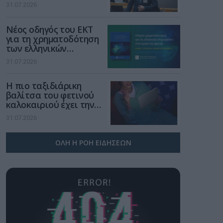
νέα τεχνολογία, είναι
31.07.2026
μια νέα βιομηχανική
επανάσταση»
Νέος οδηγός του ΕΚΤ
για τη χρηματοδότηση
των ελληνικών
επιχειρήσεων στον
31.07.2026
χώρο της άμυνας
Η πιο ταξιδιάρικη
βαλίτσα του φετινού
καλοκαιριού έχει την
υπογραφή της Xiaomi
31.07.2026
ΟΛΗ Η ΡΟΗ ΕΙΔΗΣΕΩΝ