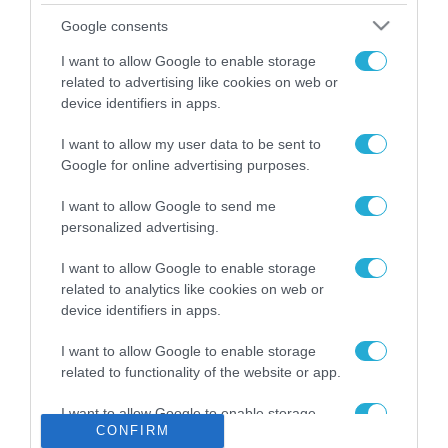
Το χρηματοδοτούμενο
Google consents
από την ΕΕ έργο “The
Gaming Police”
I want to allow Google to enable storage
ενισχύει την ασφάλεια
related to advertising like cookies on web or
31.07.2026
των παιδιών στο
device identifiers in apps.
διαδίκτυο
ΑΑΔΕ: Διευκρινίσεις
I want to allow my user data to be sent to
για τα πρόστιμα σε
Google for online advertising purposes.
παραβάσεις που
αφορούν τους ΦΗΜ
31.07.2026
I want to allow Google to send me
personalized advertising.
Σ. Καλαφάτης: «Η
Τεχνητή Νοημοσύνη
I want to allow Google to enable storage
δεν είναι απλώς μια
related to analytics like cookies on web or
νέα τεχνολογία, είναι
device identifiers in apps.
31.07.2026
μια νέα βιομηχανική
επανάσταση»
I want to allow Google to enable storage
Νέος οδηγός του ΕΚΤ
related to functionality of the website or app.
για τη χρηματοδότηση
των ελληνικών
I want to allow Google to enable storage
επιχειρήσεων στον
31.07.2026
CONFIRM
related to personalization.
χώρο της άμυνας