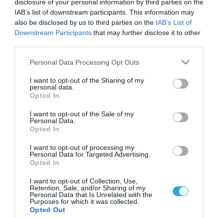
disclosure of your personal information by third parties on the
IAB’s list of downstream participants. This information may
also be disclosed by us to third parties on the
IAB’s List of
Downstream Participants
that may further disclose it to other
third parties.
Please note that this website/app uses one or more Google
Personal Data Processing Opt Outs
services and may gather and store information including but
not limited to your visit or usage behaviour. You may click to
I want to opt-out of the Sharing of my
personal data.
grant or deny consent to Google and its third-party tags to
Opted In
use your data for below specified purposes in below Google
consent section.
I want to opt-out of the Sale of my
Personal Data.
Opted In
I want to opt-out of processing my
Personal Data for Targeted Advertising.
Opted In
I want to opt-out of Collection, Use,
Retention, Sale, and/or Sharing of my
Personal Data that Is Unrelated with the
Purposes for which it was collected.
ΡΟΗ ΕΙΔΗΣΕΩΝ
Opted Out