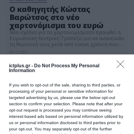
Ο καθηγητής Κώστας
Βαρώτσος στο νέο
χαρτονόμισμα του ευρώ
Νέα σχέδια για τα χαρτονομίσματα προωθεί η
Ευρωπαϊκή Κεντρική Τράπεζα για να ανανεώσει
τη θεματική τους μετά από είκοσι χρόνια που
βρίσκονται σε κυκλοφορία. Η ΕΚΤ θα
06.12.2021
επανασχεδιάσει τα τραπεζογραμμάτια σε
συνεργασία με τους Ευρωπαίους πολίτες, στο
ictplus.gr -
Do Not Process My Personal
πλαίσιο διαδικασίας που αναμένεται να
Information
οδηγήσει σε τελική απόφαση το 2024. Η
διαδικασία επανασχεδίασης θα ξεκινήσει με τη
[…]
If you wish to opt-out of the sale, sharing to third parties, or
processing of your personal or sensitive information for
targeted advertising by us, please use the below opt-out
section to confirm your selection. Please note that after your
opt-out request is processed you may continue seeing
interest-based ads based on personal information utilized by
us or personal information disclosed to third parties prior to
your opt-out. You may separately opt-out of the further