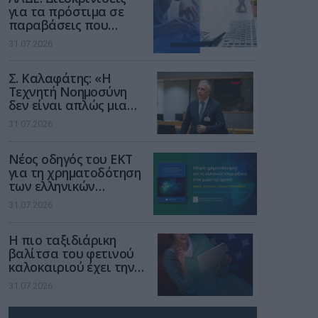
για τα πρόστιμα σε
παραβάσεις που
αφορούν τους ΦΗΜ
31.07.2026
Σ. Καλαφάτης: «Η
Τεχνητή Νοημοσύνη
δεν είναι απλώς μια
νέα τεχνολογία, είναι
31.07.2026
μια νέα βιομηχανική
επανάσταση»
Νέος οδηγός του ΕΚΤ
για τη χρηματοδότηση
των ελληνικών
επιχειρήσεων στον
31.07.2026
χώρο της άμυνας
Η πιο ταξιδιάρικη
βαλίτσα του φετινού
καλοκαιριού έχει την
υπογραφή της Xiaomi
31.07.2026