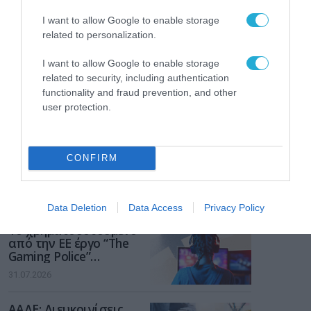
I want to allow Google to enable storage
related to personalization.
I want to allow Google to enable storage
related to security, including authentication
functionality and fraud prevention, and other
user protection.
CONFIRM
ΡΟΗ ΕΙΔΗΣΕΩΝ
Data Deletion
Data Access
Privacy Policy
Το χρηματοδοτούμενο
από την ΕΕ έργο “The
Gaming Police”
ενισχύει την ασφάλεια
31.07.2026
των παιδιών στο
διαδίκτυο
ΑΑΔΕ: Διευκρινίσεις