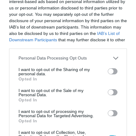
interest-based ads based on personal information utilized by
Κατατέθηκε η τροπολογία για
us or personal information disclosed to third parties prior to
πλαφόν σε κλιματιστικά και
your opt-out. You may separately opt-out of the further
ψυγεία μετά τις απαράδεκτες
disclosure of your personal information by third parties on the
IAB’s list of downstream participants. This information may
αυξήσεις τιμών
12.07.2022
also be disclosed by us to third parties on the
IAB’s List of
Downstream Participants
that may further disclose it to other
third parties.
Please note that this website/app uses one or more Google
Personal Data Processing Opt Outs
services and may gather and store information including but
not limited to your visit or usage behaviour. You may click to
I want to opt-out of the Sharing of my
personal data.
grant or deny consent to Google and its third-party tags to
Opted In
use your data for below specified purposes in below Google
consent section.
I want to opt-out of the Sale of my
Personal Data.
Opted In
I want to opt-out of processing my
Personal Data for Targeted Advertising.
ΝΟΜΟΘΕΣΙΑ
Opted In
Αδωνις Γεωργιάδης: Πλαφόν στα
I want to opt-out of Collection, Use,
κλιματιστικά μετά τις