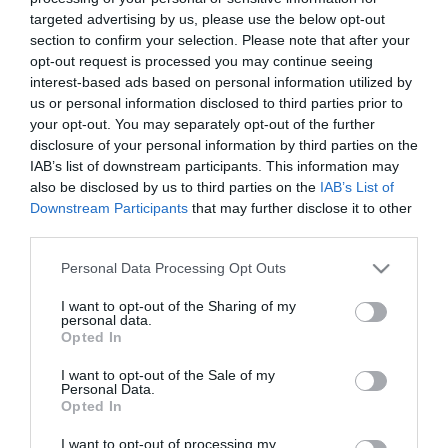
targeted advertising by us, please use the below opt-out
ΤΗΛΕΠΙΚΟΙΝΩΝΙΕΣ
section to confirm your selection. Please note that after your
Μόνο η Wind συμμετείχε στην 1η
opt-out request is processed you may continue seeing
φάση της δημοπρασίας για τον
interest-based ads based on personal information utilized by
us or personal information disclosed to third parties prior to
Καθολικό Πάροχο
your opt-out. You may separately opt-out of the further
disclosure of your personal information by third parties on the
16.11.2022
IAB’s list of downstream participants. This information may
also be disclosed by us to third parties on the
IAB’s List of
Downstream Participants
that may further disclose it to other
third parties.
Please note that this website/app uses one or more Google
Personal Data Processing Opt Outs
services and may gather and store information including but
not limited to your visit or usage behaviour. You may click to
I want to opt-out of the Sharing of my
personal data.
grant or deny consent to Google and its third-party tags to
Opted In
use your data for below specified purposes in below Google
consent section.
I want to opt-out of the Sale of my
Personal Data.
Opted In
I want to opt-out of processing my