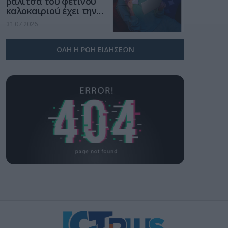
βαλίτσα του φετινού
καλοκαιριού έχει την
υπογραφή της Xiaomi
31.07.2026
ΟΛΗ Η ΡΟΗ ΕΙΔΗΣΕΩΝ