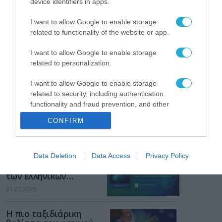
device identifiers in apps.
Gaming Police”
ενισχύει την ασφάλεια
31.07.2026
I want to allow Google to enable storage
των παιδιών στο
related to functionality of the website or app.
διαδίκτυο
ΑΑΔΕ: Διευκρινίσεις
για τα πρόστιμα σε
I want to allow Google to enable storage
παραβάσεις που
related to personalization.
αφορούν τους ΦΗΜ
31.07.2026
I want to allow Google to enable storage
related to security, including authentication
Σ. Καλαφάτης: «Η
functionality and fraud prevention, and other
Τεχνητή Νοημοσύνη
user protection.
δεν είναι απλώς μια
CONFIRM
νέα τεχνολογία, είναι
31.07.2026
μια νέα βιομηχανική
επανάσταση»
Νέος οδηγός του ΕΚΤ
Data Deletion
Data Access
Privacy Policy
για τη χρηματοδότηση
των ελληνικών
επιχειρήσεων στον
31.07.2026
χώρο της άμυνας
Η πιο ταξιδιάρικη