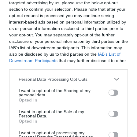
ΟΙΚΟΝΟΜΙΑ
targeted advertising by us, please use the below opt-out
Κώστας Μπακογιάννης: Το
section to confirm your selection. Please note that after your
opt-out request is processed you may continue seeing
“Agora Athens” μπορεί να
interest-based ads based on personal information utilized by
αποτελέσει πρότυπο για όλη την
us or personal information disclosed to third parties prior to
Ελλάδα
your opt-out. You may separately opt-out of the further
14.03.2022
disclosure of your personal information by third parties on the
IAB’s list of downstream participants. This information may
also be disclosed by us to third parties on the
IAB’s List of
Downstream Participants
that may further disclose it to other
third parties.
Please note that this website/app uses one or more Google
Personal Data Processing Opt Outs
services and may gather and store information including but
not limited to your visit or usage behaviour. You may click to
I want to opt-out of the Sharing of my
personal data.
grant or deny consent to Google and its third-party tags to
Opted In
use your data for below specified purposes in below Google
consent section.
I want to opt-out of the Sale of my
Personal Data.
Opted In
I want to opt-out of processing my