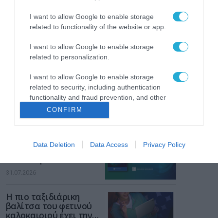
ενισχύει την ασφάλεια
31.07.2026
των παιδιών στο
I want to allow Google to enable storage
διαδίκτυο
related to functionality of the website or app.
ΑΑΔΕ: Διευκρινίσεις
για τα πρόστιμα σε
I want to allow Google to enable storage
παραβάσεις που
αφορούν τους ΦΗΜ
related to personalization.
31.07.2026
I want to allow Google to enable storage
Σ. Καλαφάτης: «Η
related to security, including authentication
Τεχνητή Νοημοσύνη
functionality and fraud prevention, and other
δεν είναι απλώς μια
user protection.
CONFIRM
νέα τεχνολογία, είναι
31.07.2026
μια νέα βιομηχανική
επανάσταση»
Νέος οδηγός του ΕΚΤ
Data Deletion
Data Access
Privacy Policy
για τη χρηματοδότηση
των ελληνικών
επιχειρήσεων στον
31.07.2026
χώρο της άμυνας
Η πιο ταξιδιάρικη
βαλίτσα του φετινού
καλοκαιριού έχει την