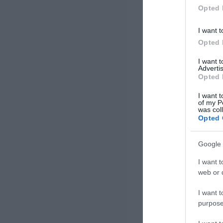
πραγματοποιήθηκε 25-26
Opted 
Σεπτεμβρίου 2021 […]
I want t
Opted 
I want 
Advertis
Opted 
I want t
of my P
was col
Opted 
Google 
I want t
web or d
I want t
purpose