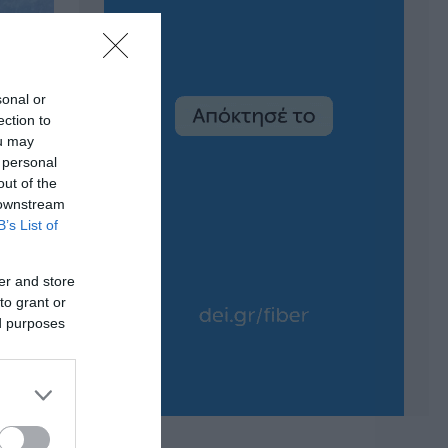
sonal or
ection to
ou may
 personal
out of the
 downstream
B’s List of
er and store
to grant or
ed purposes