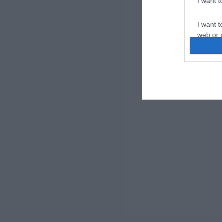
I want 
I want t
web or d
I want t
or app.
I want t
I want t
authenti