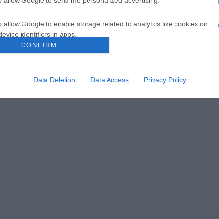
to allow Google to send me personalized advertising.
o allow Google to enable storage related to analytics like cookies on
evice identifiers in apps.
CONFIRM
o allow Google to enable storage related to functionality of the website
Data Deletion
Data Access
Privacy Policy
o allow Google to enable storage related to personalization.
o allow Google to enable storage related to security, including
cation functionality and fraud prevention, and other user protection.