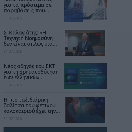
για τα πρόστιμα σε
παραβάσεις που
αφορούν τους ΦΗΜ
31.07.2026
Σ. Καλαφάτης: «Η
Τεχνητή Νοημοσύνη
δεν είναι απλώς μια
νέα τεχνολογία, είναι
31.07.2026
μια νέα βιομηχανική
επανάσταση»
Νέος οδηγός του ΕΚΤ
για τη χρηματοδότηση
των ελληνικών
επιχειρήσεων στον
31.07.2026
χώρο της άμυνας
Η πιο ταξιδιάρικη
βαλίτσα του φετινού
καλοκαιριού έχει την
υπογραφή της Xiaomi
31.07.2026