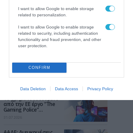
I want to allow Google to enable storage
related to personalization.
I want to allow Google to enable storage
related to security, including authentication
functionality and fraud prevention, and other
user protection.
CONFIRM
ΡΟΗ ΕΙΔΗΣΕΩΝ
Data Deletion
Data Access
Privacy Policy
Το χρηματοδοτούμενο
από την ΕΕ έργο “The
Gaming Police”
ενισχύει την ασφάλεια
31.07.2026
των παιδιών στο
διαδίκτυο
ΑΑΔΕ: Διευκρινίσεις