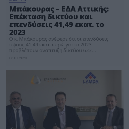
Μπάκουρας – ΕΔΑ Αττικής:
Επέκταση δικτύου και
επενδύσεις 41,49 εκατ. το
2023
Ο κ. Μπάκουρας ανέφερε ότι οι επενδύσεις
ύψους 41,49 εκατ. ευρώ για το 2023
προβλέπουν ανάπτυξη δικτύου 633
χιλιομέτρων και 7 σταθμών LNG μικρής
06.07.2023
κλίμακας έως το 2029