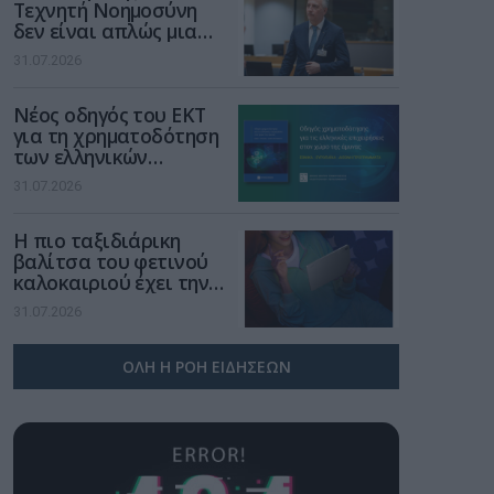
Τεχνητή Νοημοσύνη
δεν είναι απλώς μια
νέα τεχνολογία, είναι
31.07.2026
μια νέα βιομηχανική
επανάσταση»
Νέος οδηγός του ΕΚΤ
για τη χρηματοδότηση
των ελληνικών
επιχειρήσεων στον
31.07.2026
χώρο της άμυνας
Η πιο ταξιδιάρικη
βαλίτσα του φετινού
καλοκαιριού έχει την
υπογραφή της Xiaomi
31.07.2026
ΟΛΗ Η ΡΟΗ ΕΙΔΗΣΕΩΝ