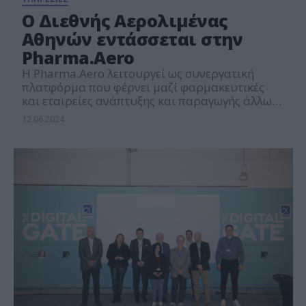
O Διεθνής Αερολιμένας
Αθηνών εντάσσεται στην
Pharma.Aero
Η Pharma.Aero λειτουργεί ως συνεργατική
πλατφόρμα που φέρνει μαζί φαρμακευτικές
και εταιρείες ανάπτυξης και παραγωγής άλλων
προϊόντων υγείας καθώς και εμπορευματικές
12.06.2024
κοινότητες πιστοποιημένες για τη διαχείριση
και διακίνηση φαρμάκων
συμπεριλαμβανομένων αεροδρομίων,
αεροπορικών εταιρειών και άλλων παρόχων
υπηρεσιών logistics