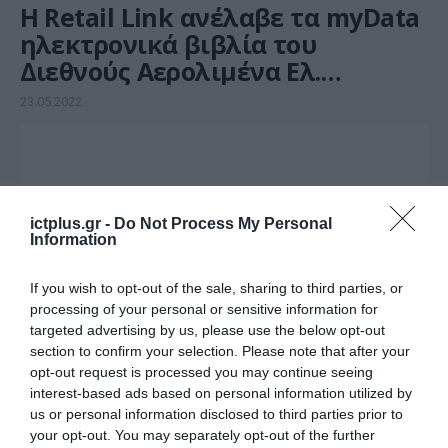
Η Retail Link ανέλαβε τα myData
ηλεκτρονικά βιβλία του
Διεθνούς Αερολιμένα Ελ.
Βενιζέλος
23.05.2022
ictplus.gr -
Do Not Process My Personal
Information
If you wish to opt-out of the sale, sharing to third parties, or
processing of your personal or sensitive information for
targeted advertising by us, please use the below opt-out
section to confirm your selection. Please note that after your
opt-out request is processed you may continue seeing
ΕΡΓΑ - ΕΓΚΑΤΑΣΤΑΣΕΙΣ
interest-based ads based on personal information utilized by
Στην Space Hellas η Ενεργειακή
us or personal information disclosed to third parties prior to
your opt-out. You may separately opt-out of the further
Διαχείριση του Ελ. Βενιζέλος