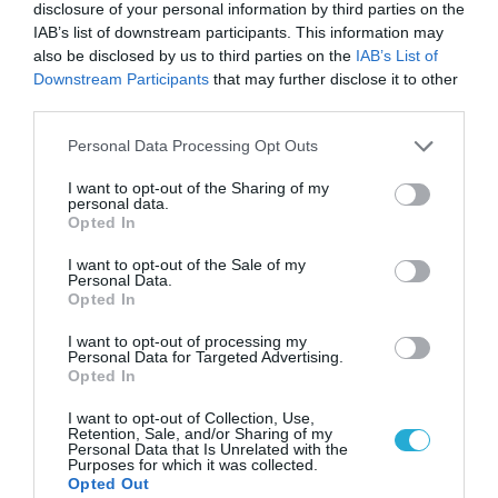
disclosure of your personal information by third parties on the
08.02.2022
IAB’s list of downstream participants. This information may
also be disclosed by us to third parties on the
IAB’s List of
Downstream Participants
that may further disclose it to other
third parties.
Please note that this website/app uses one or more Google
Personal Data Processing Opt Outs
services and may gather and store information including but
not limited to your visit or usage behaviour. You may click to
I want to opt-out of the Sharing of my
personal data.
grant or deny consent to Google and its third-party tags to
Opted In
use your data for below specified purposes in below Google
consent section.
I want to opt-out of the Sale of my
Personal Data.
Opted In
I want to opt-out of processing my
ΣΤΕΛΕΧΗ
Personal Data for Targeted Advertising.
O Ριχάρδος Λαμπίρης νέος
Opted In
πρόεδρος του Διεθνούς
I want to opt-out of Collection, Use,
Retention, Sale, and/or Sharing of my
Αερολιμένα Αθηνών
Personal Data that Is Unrelated with the
Purposes for which it was collected.
29.09.2021
Opted Out