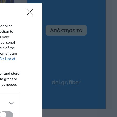
sonal or
ection to
ou may
 personal
out of the
 downstream
B’s List of
er and store
to grant or
ed purposes