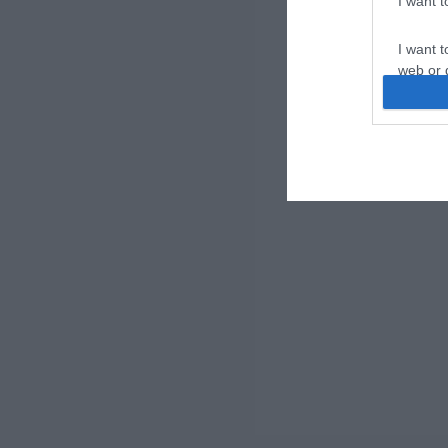
I want 
I want t
web or d
I want t
or app.
I want t
I want t
authenti