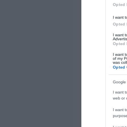
[…]
Opted 
I want t
Opted 
I want 
Advertis
Opted 
I want t
of my P
was col
Opted 
Google 
I want t
web or d
I want t
purpose