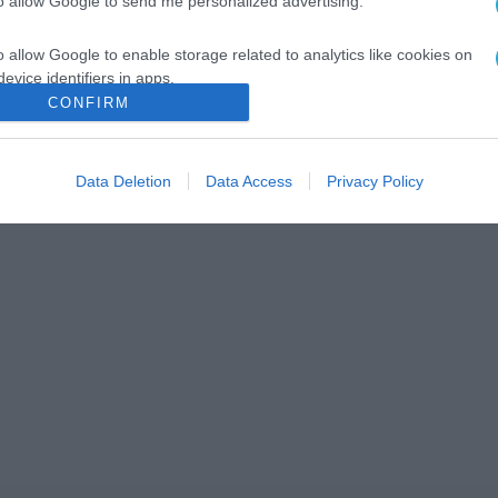
to allow Google to send me personalized advertising.
o allow Google to enable storage related to analytics like cookies on
evice identifiers in apps.
CONFIRM
o allow Google to enable storage related to functionality of the website
Data Deletion
Data Access
Privacy Policy
o allow Google to enable storage related to personalization.
o allow Google to enable storage related to security, including
cation functionality and fraud prevention, and other user protection.