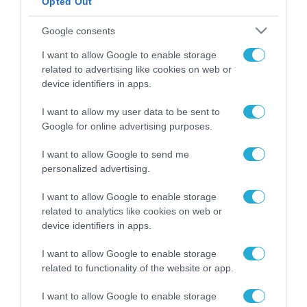
Opted Out
ΡΟΗ ΕΙΔΗΣΕΩΝ
Google consents
Το χρηματοδοτούμενο
I want to allow Google to enable storage
από την ΕΕ έργο “The
related to advertising like cookies on web or
Gaming Police”
device identifiers in apps.
ενισχύει την ασφάλεια
31.07.2026
των παιδιών στο
I want to allow my user data to be sent to
διαδίκτυο
Google for online advertising purposes.
ΑΑΔΕ: Διευκρινίσεις
για τα πρόστιμα σε
παραβάσεις που
I want to allow Google to send me
αφορούν τους ΦΗΜ
personalized advertising.
31.07.2026
I want to allow Google to enable storage
Σ. Καλαφάτης: «Η
related to analytics like cookies on web or
Τεχνητή Νοημοσύνη
device identifiers in apps.
δεν είναι απλώς μια
νέα τεχνολογία, είναι
31.07.2026
I want to allow Google to enable storage
μια νέα βιομηχανική
related to functionality of the website or app.
επανάσταση»
Νέος οδηγός του ΕΚΤ
I want to allow Google to enable storage
για τη χρηματοδότηση