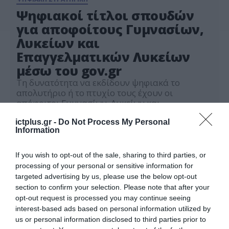
Ψηφιακοί τίτλοι σπουδών
για αποφοίτους Γυμνασίων,
Λυκείων και
Επαγγελματικών Λυκείων
μέσω του gov.gr
Τη δυνατότητα να εκδίδουν ψηφιακά το
απολυτήριο ή το πτυχίο τους έχουν οι
απόφοιτοι Γυμνασίων, Λυκείων και
Επαγγελματικών Λυκείων από το σχολικό έτος
09.06.2021
2016-2017 και εξής, καθώς από τη Δευτέρα
ictplus.gr -
Do Not Process My Personal
Information
είναι διαθέσιμες οι σχετικές υπηρεσίες στο
gov.gr. Συγκεκριμένα, στο πλαίσιο της
συνολικής ψηφιακής αναβάθμισης της
If you wish to opt-out of the sale, sharing to third parties, or
εκπαίδευσης, η έκδοση ψηφιακών βεβαιώσεων,
processing of your personal or sensitive information for
πιστοποιητικών ή αποσπασμάτων απολυτηρίων
targeted advertising by us, please use the below opt-out
Γυμνασίων […]
section to confirm your selection. Please note that after your
opt-out request is processed you may continue seeing
interest-based ads based on personal information utilized by
us or personal information disclosed to third parties prior to