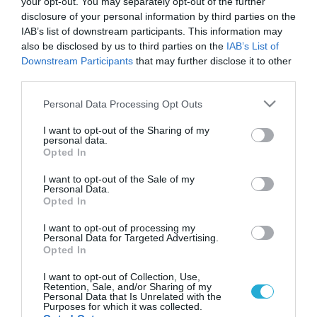
your opt-out. You may separately opt-out of the further
disclosure of your personal information by third parties on the
IAB’s list of downstream participants. This information may
also be disclosed by us to third parties on the
IAB’s List of
Downstream Participants
that may further disclose it to other
third parties.
Please note that this website/app uses one or more Google
Personal Data Processing Opt Outs
services and may gather and store information including but
not limited to your visit or usage behaviour. You may click to
I want to opt-out of the Sharing of my
personal data.
grant or deny consent to Google and its third-party tags to
Opted In
use your data for below specified purposes in below Google
consent section.
I want to opt-out of the Sale of my
Personal Data.
Opted In
I want to opt-out of processing my
Personal Data for Targeted Advertising.
Opted In
I want to opt-out of Collection, Use,
Retention, Sale, and/or Sharing of my
Personal Data that Is Unrelated with the
Purposes for which it was collected.