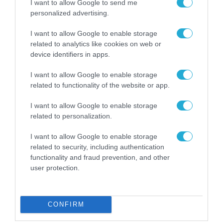
I want to allow Google to send me
personalized advertising.
I want to allow Google to enable storage
related to analytics like cookies on web or
device identifiers in apps.
I want to allow Google to enable storage
related to functionality of the website or app.
I want to allow Google to enable storage
related to personalization.
ΟΙΚΟΝΟΜΙΑ
Παύλος Μαρινάκης: Στόχος ο
I want to allow Google to enable storage
κατώτατος μισθός να φτάσει τα
related to security, including authentication
950 ευρώ
functionality and fraud prevention, and other
user protection.
27.10.2023
CONFIRM