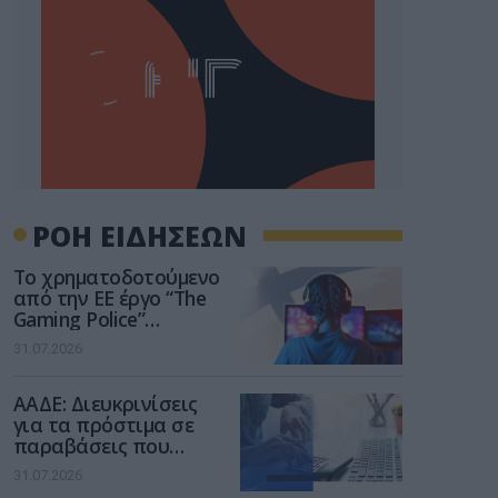
ΡΟΗ ΕΙΔΗΣΕΩΝ
Το χρηματοδοτούμενο
από την ΕΕ έργο “The
Gaming Police”
ενισχύει την ασφάλεια
31.07.2026
των παιδιών στο
διαδίκτυο
ΑΑΔΕ: Διευκρινίσεις
για τα πρόστιμα σε
παραβάσεις που
αφορούν τους ΦΗΜ
31.07.2026