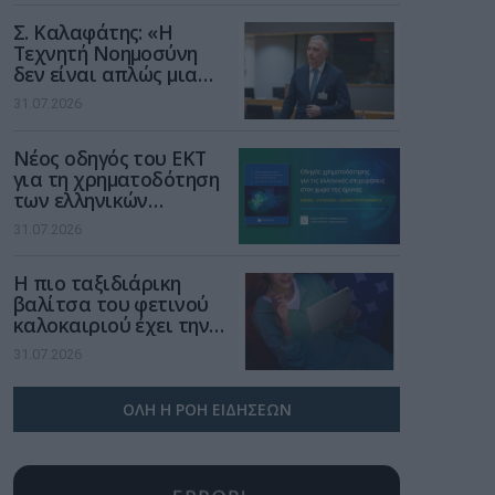
Σ. Καλαφάτης: «Η
Τεχνητή Νοημοσύνη
δεν είναι απλώς μια
νέα τεχνολογία, είναι
31.07.2026
μια νέα βιομηχανική
επανάσταση»
Νέος οδηγός του ΕΚΤ
για τη χρηματοδότηση
των ελληνικών
επιχειρήσεων στον
31.07.2026
χώρο της άμυνας
Η πιο ταξιδιάρικη
βαλίτσα του φετινού
καλοκαιριού έχει την
υπογραφή της Xiaomi
31.07.2026
ΟΛΗ Η ΡΟΗ ΕΙΔΗΣΕΩΝ