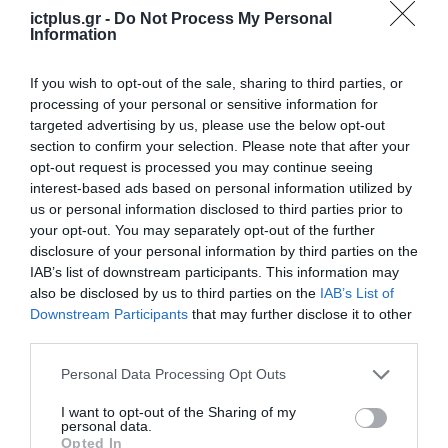
για το νέο πρόγραμμα
ictplus.gr -
Do Not Process My Personal
κατάρτισης και απασχόλησης
Information
ανέργων 25-45 ετών
18.01.2024
If you wish to opt-out of the sale, sharing to third parties, or
processing of your personal or sensitive information for
targeted advertising by us, please use the below opt-out
section to confirm your selection. Please note that after your
opt-out request is processed you may continue seeing
interest-based ads based on personal information utilized by
us or personal information disclosed to third parties prior to
your opt-out. You may separately opt-out of the further
disclosure of your personal information by third parties on the
IAB’s list of downstream participants. This information may
also be disclosed by us to third parties on the
IAB’s List of
Downstream Participants
that may further disclose it to other
third parties.
ΟΙΚΟΝΟΜΙΑ
Please note that this website/app uses one or more Google
Personal Data Processing Opt Outs
Στο 10,8% η ανεργία το γ’ τρίμηνο
services and may gather and store information including but
φέτος
not limited to your visit or usage behaviour. You may click to
I want to opt-out of the Sharing of my
personal data.
grant or deny consent to Google and its third-party tags to
Opted In
14.12.2023