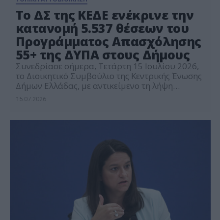
Το ΔΣ της ΚΕΔΕ ενέκρινε την
κατανομή 5.537 θέσεων του
Προγράμματος Απασχόλησης
55+ της ΔΥΠΑ στους Δήμους
Συνεδρίασε σήμερα, Τετάρτη 15 Ιουλίου 2026,
το Διοικητικό Συμβούλιο της Κεντρικής Ένωσης
Δήμων Ελλάδας, με αντικείμενο τη λήψη
απόφασης σχετικά με την κατανομή των θέσεων
15.07.2026
του νέου Προγράμματος Απασχόλησης
ανέργων ηλικίας 55 ετών και άνω της ΔΥΠΑ
στους Δήμους της χώρας. Σύμφωνα με την
ενημέρωση της Υπουργού Εργασίας και
Κοινωνικής Ασφάλισης, στο νέο πρόγραμμα θα
[…]