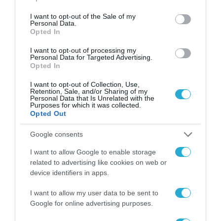
use your data for below specified purposes in below Google
consent section.
I want to opt-out of the Sale of my
Personal Data.
Opted In
I want to opt-out of processing my
Personal Data for Targeted Advertising.
Opted In
I want to opt-out of Collection, Use,
Retention, Sale, and/or Sharing of my
Personal Data that Is Unrelated with the
Purposes for which it was collected.
Opted Out
Google consents
ΓΕΝΙΚΕΣ ΕΙΔΗΣΕΙΣ
ΕΛΣΤΑΤ: Στο 10% υποχώρησε η
I want to allow Google to enable storage
related to advertising like cookies on web or
ανεργία τον Σεπτέμβριο, από
device identifiers in apps.
12,1% το 2022
I want to allow my user data to be sent to
03.11.2023
Google for online advertising purposes.