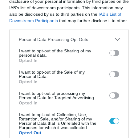
disclosure of your personal information by third parties on the
IAB’s list of downstream participants. This information may
also be disclosed by us to third parties on the
IAB’s List of
Downstream Participants
that may further disclose it to other
third parties.
Please note that this website/app uses one or more Google
Personal Data Processing Opt Outs
services and may gather and store information including but
not limited to your visit or usage behaviour. You may click to
I want to opt-out of the Sharing of my
personal data.
grant or deny consent to Google and its third-party tags to
Opted In
use your data for below specified purposes in below Google
consent section.
I want to opt-out of the Sale of my
Personal Data.
Opted In
I want to opt-out of processing my
Personal Data for Targeted Advertising.
Opted In
I want to opt-out of Collection, Use,
Retention, Sale, and/or Sharing of my
Personal Data that Is Unrelated with the
Purposes for which it was collected.
ΡΟΗ ΕΙΔΗΣΕΩΝ
Opted Out