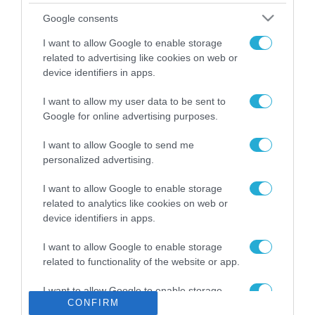
Το χρηματοδοτούμενο
Google consents
από την ΕΕ έργο “The
Gaming Police”
I want to allow Google to enable storage
ενισχύει την ασφάλεια
related to advertising like cookies on web or
31.07.2026
των παιδιών στο
device identifiers in apps.
διαδίκτυο
ΑΑΔΕ: Διευκρινίσεις
I want to allow my user data to be sent to
για τα πρόστιμα σε
Google for online advertising purposes.
παραβάσεις που
αφορούν τους ΦΗΜ
31.07.2026
I want to allow Google to send me
personalized advertising.
Σ. Καλαφάτης: «Η
Τεχνητή Νοημοσύνη
I want to allow Google to enable storage
δεν είναι απλώς μια
related to analytics like cookies on web or
νέα τεχνολογία, είναι
device identifiers in apps.
31.07.2026
μια νέα βιομηχανική
επανάσταση»
I want to allow Google to enable storage
Νέος οδηγός του ΕΚΤ
related to functionality of the website or app.
για τη χρηματοδότηση
των ελληνικών
I want to allow Google to enable storage
επιχειρήσεων στον
31.07.2026
CONFIRM
related to personalization.
χώρο της άμυνας