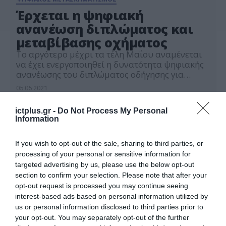
Έρχεται η ψηφιακή
ανανέωση διπλώματος και
μεταβίβασης οχήματος
Το αργότερο μέχρι τα τέλη Μαΐου αναμένεται
να έχει ενεργοποιηθεί η δυνατότητα ψηφιακής
ανανέωσης του διπλώματος οδήγησης για
περιπτώσεις ληγμένων διπλωμάτων. Η
05.05.2021
συγκεκριμένη υπηρεσία αναμένεται να έχει
ενεργοποιηθεί μέχρι το τέλος του μήνα και
ictplus.gr -
Do Not Process My Personal
έρχεται αν συμπληρώσει την online
Information
αντικατάσταση αδειών οδήγησης εξαιτίας
φθοράς, απώλειας ή κλοπής. Η νέα ψηφιακή
υπηρεσία αναμένεται να βάλει τέλος […]
If you wish to opt-out of the sale, sharing to third parties, or
processing of your personal or sensitive information for
targeted advertising by us, please use the below opt-out
section to confirm your selection. Please note that after your
opt-out request is processed you may continue seeing
interest-based ads based on personal information utilized by
us or personal information disclosed to third parties prior to
your opt-out. You may separately opt-out of the further