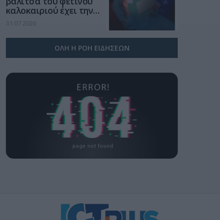
βαλίτσα του φετινού
καλοκαιριού έχει την
υπογραφή της Xiaomi
31.07.2026
ΟΛΗ Η ΡΟΗ ΕΙΔΗΣΕΩΝ