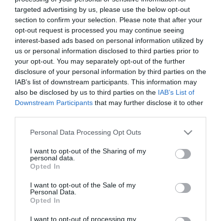
targeted advertising by us, please use the below opt-out
ΥΠΗΡΕΣΙΕΣ
section to confirm your selection. Please note that after your
Ψηφιακή πλατφόρμα
opt-out request is processed you may continue seeing
καταγγελιών ανασφάλιστης και
interest-based ads based on personal information utilized by
us or personal information disclosed to third parties prior to
αδήλωτης εργασίας
your opt-out. You may separately opt-out of the further
disclosure of your personal information by third parties on the
29.03.2022
IAB’s list of downstream participants. This information may
also be disclosed by us to third parties on the
IAB’s List of
Downstream Participants
that may further disclose it to other
third parties.
Please note that this website/app uses one or more Google
Personal Data Processing Opt Outs
services and may gather and store information including but
not limited to your visit or usage behaviour. You may click to
I want to opt-out of the Sharing of my
personal data.
grant or deny consent to Google and its third-party tags to
Opted In
use your data for below specified purposes in below Google
consent section.
I want to opt-out of the Sale of my
Personal Data.
Opted In
I want to opt-out of processing my