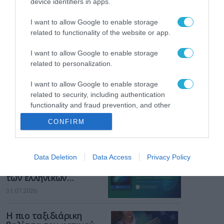
device identifiers in apps.
Gaming Police”
ενισχύει την ασφάλεια
31.07.2026
I want to allow Google to enable storage
των παιδιών στο
related to functionality of the website or app.
διαδίκτυο
ΑΑΔΕ: Διευκρινίσεις
για τα πρόστιμα σε
I want to allow Google to enable storage
παραβάσεις που
related to personalization.
αφορούν τους ΦΗΜ
31.07.2026
I want to allow Google to enable storage
related to security, including authentication
Σ. Καλαφάτης: «Η
functionality and fraud prevention, and other
Τεχνητή Νοημοσύνη
user protection.
δεν είναι απλώς μια
CONFIRM
νέα τεχνολογία, είναι
31.07.2026
μια νέα βιομηχανική
επανάσταση»
Νέος οδηγός του ΕΚΤ
Data Deletion
Data Access
Privacy Policy
για τη χρηματοδότηση
των ελληνικών
επιχειρήσεων στον
31.07.2026
χώρο της άμυνας
Η πιο ταξιδιάρικη