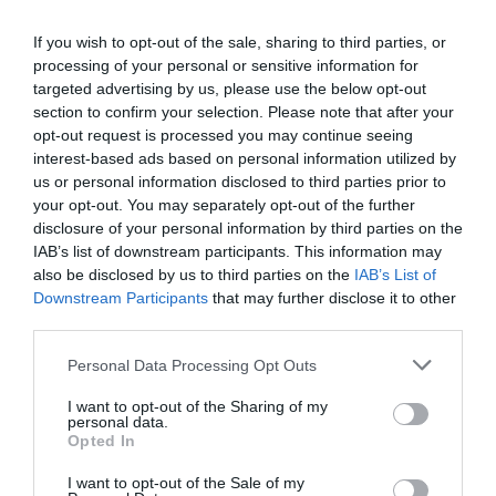
από την ΕΕ έργο “The
Gaming Police”
ενισχύει την ασφάλεια
If you wish to opt-out of the sale, sharing to third parties, or
31.07.2026
των παιδιών στο
processing of your personal or sensitive information for
διαδίκτυο
targeted advertising by us, please use the below opt-out
ΑΑΔΕ: Διευκρινίσεις
section to confirm your selection. Please note that after your
για τα πρόστιμα σε
opt-out request is processed you may continue seeing
παραβάσεις που
interest-based ads based on personal information utilized by
αφορούν τους ΦΗΜ
31.07.2026
us or personal information disclosed to third parties prior to
your opt-out. You may separately opt-out of the further
Σ. Καλαφάτης: «Η
disclosure of your personal information by third parties on the
Τεχνητή Νοημοσύνη
IAB’s list of downstream participants. This information may
δεν είναι απλώς μια
also be disclosed by us to third parties on the
IAB’s List of
νέα τεχνολογία, είναι
Downstream Participants
that may further disclose it to other
31.07.2026
μια νέα βιομηχανική
third parties.
επανάσταση»
Νέος οδηγός του ΕΚΤ
Please note that this website/app uses one or more Google
Personal Data Processing Opt Outs
για τη χρηματοδότηση
services and may gather and store information including but
των ελληνικών
not limited to your visit or usage behaviour. You may click to
I want to opt-out of the Sharing of my
επιχειρήσεων στον
personal data.
grant or deny consent to Google and its third-party tags to
31.07.2026
χώρο της άμυνας
Opted In
use your data for below specified purposes in below Google
consent section.
Η πιο ταξιδιάρικη
I want to opt-out of the Sale of my