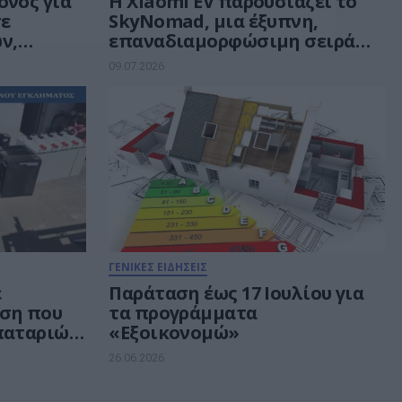
ονος για
Η Xiaomi EV παρουσιάζει το
σε
SkyNomad, μια έξυπνη,
ν,
επαναδιαμορφώσιμη σειρά
οια, κατ’
SUV με ευρύχωρο εσωτερικό
09.07.2026
αϊκής
ακές
ervices
ΓΕΝΙΚΕΣ ΕΙΔΗΣΕΙΣ
ε
Παράταση έως 17 Ιουλίου για
ση που
τα προγράμματα
παταριών
«Εξοικονομώ»
 κινητής
26.06.2026