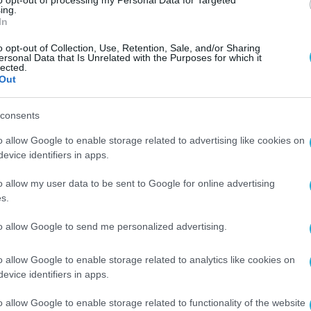
ιαδικτυακή έρευνα, σε συνεργασία με τις αρμό
ing.
In
τοποιήθηκαν τα πλήρη στοιχεία του κατηγορού
o opt-out of Collection, Use, Retention, Sale, and/or Sharing
ersonal Data that Is Unrelated with the Purposes for which it
lected.
άρτης,3 Ιουνίου 2026, πραγματοποιήθηκε έρευν
Out
γού, κατά τη διάρκεια της οποίας βρέθηκαν και
consents
ίας καθώς και κάρτα αποθήκευσης τύπου microS
o allow Google to enable storage related to advertising like cookies on
ων ψηφιακών πειστηρίων εντοπίστηκαν εκατοντ
evice identifiers in apps.
λευσης ανηλίκων, στα οποία απεικονίζονταν κυ
o allow my user data to be sent to Google for online advertising
s.
to allow Google to send me personalized advertising.
ήσει στο παρελθόν για παρεμφερή αδικήματα και
o allow Google to enable storage related to analytics like cookies on
evice identifiers in apps.
σταλούν στη Διεύθυνση Εγκληματολογικών Ερευ
o allow Google to enable storage related to functionality of the website
ενος οδηγείται στην αρμόδια εισαγγελική Αρχή.