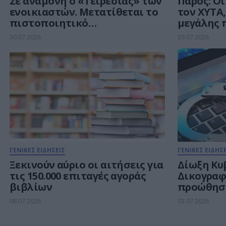
Σε αναμονή ο «Τειρεσίας» των
Πάρος: Οι
ενοικιαστών. Μετατίθεται το
τον ΧΥΤΑ,
πιστοποιητικό
μεγάλης 
φερεγγυότητας
30.07.2026
29.07.2026
ΓΕΝΙΚΕΣ ΕΙΔΗΣΕΙΣ
ΓΕΝΙΚΕΣ ΕΙΔΗΣΕ
Ξεκινούν αύριο οι αιτήσεις για
Δίωξη Κυ
τις 150.000 επιταγές αγοράς
Δικογραφί
βιβλίων
προώθησ
διαδικτυ
08.07.2026
03.07.2026
παιγνίων