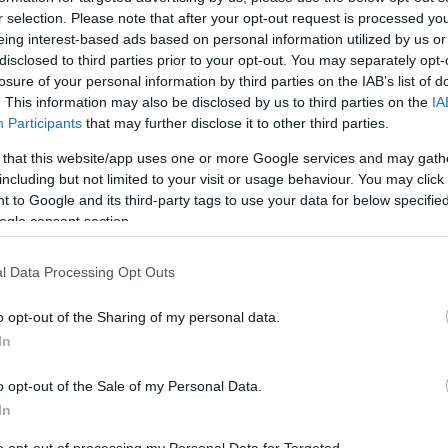
r selection. Please note that after your opt-out request is processed y
eing interest-based ads based on personal information utilized by us or
disclosed to third parties prior to your opt-out. You may separately opt-
losure of your personal information by third parties on the IAB’s list of
. This information may also be disclosed by us to third parties on the
IA
Participants
that may further disclose it to other third parties.
 that this website/app uses one or more Google services and may gath
including but not limited to your visit or usage behaviour. You may click 
 to Google and its third-party tags to use your data for below specifi
ς σχηματίσθηκε δικογραφία αυτόφωρης διαδικα
ogle consent section.
α ανηλίκων.
l Data Processing Opt Outs
 από αξιοποίηση πληροφοριών που περιήλθαν απ
 Ισπανίας, στο πλαίσιο επιχειρήσεων τους με τ
o opt-out of the Sharing of my personal data.
ration Python», με στόχο τον εντοπισμό
In
διαμοιρασμό υλικού σεξουαλικής κακοποίησης
o opt-out of the Sale of my Personal Data.
In
to opt-out of processing my Personal Data for Targeted