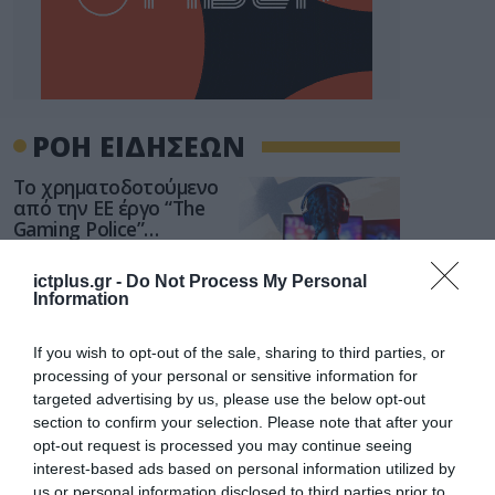
ΡΟΗ ΕΙΔΗΣΕΩΝ
Το χρηματοδοτούμενο
από την ΕΕ έργο “The
Gaming Police”
ενισχύει την ασφάλεια
31.07.2026
των παιδιών στο
ictplus.gr -
Do Not Process My Personal
διαδίκτυο
Information
ΑΑΔΕ: Διευκρινίσεις
για τα πρόστιμα σε
παραβάσεις που
If you wish to opt-out of the sale, sharing to third parties, or
αφορούν τους ΦΗΜ
processing of your personal or sensitive information for
31.07.2026
targeted advertising by us, please use the below opt-out
section to confirm your selection. Please note that after your
Σ. Καλαφάτης: «Η
opt-out request is processed you may continue seeing
Τεχνητή Νοημοσύνη
interest-based ads based on personal information utilized by
δεν είναι απλώς μια
us or personal information disclosed to third parties prior to