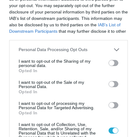
νέα τεχνολογία, είναι
31.07.2026
your opt-out. You may separately opt-out of the further
μια νέα βιομηχανική
disclosure of your personal information by third parties on the
επανάσταση»
Νέος οδηγός του ΕΚΤ
IAB’s list of downstream participants. This information may
για τη χρηματοδότηση
also be disclosed by us to third parties on the
IAB’s List of
των ελληνικών
Downstream Participants
that may further disclose it to other
επιχειρήσεων στον
third parties.
31.07.2026
χώρο της άμυνας
Please note that this website/app uses one or more Google
Personal Data Processing Opt Outs
Η πιο ταξιδιάρικη
services and may gather and store information including but
βαλίτσα του φετινού
not limited to your visit or usage behaviour. You may click to
I want to opt-out of the Sharing of my
καλοκαιριού έχει την
personal data.
grant or deny consent to Google and its third-party tags to
υπογραφή της Xiaomi
Opted In
use your data for below specified purposes in below Google
31.07.2026
consent section.
I want to opt-out of the Sale of my
Personal Data.
ΟΛΗ Η ΡΟΗ ΕΙΔΗΣΕΩΝ
Opted In
I want to opt-out of processing my
Personal Data for Targeted Advertising.
Opted In
I want to opt-out of Collection, Use,
Retention, Sale, and/or Sharing of my
Personal Data that Is Unrelated with the