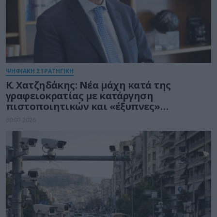
ΨΗΦΙΑΚΗ ΣΤΡΑΤΗΓΙΚΗ
Κ. Χατζηδάκης: Νέα μάχη κατά της
γραφειοκρατίας με κατάργηση
πιστοποιητικών και «έξυπνες»
διασταυρώσεις του Δημοσίου
30.07.2026