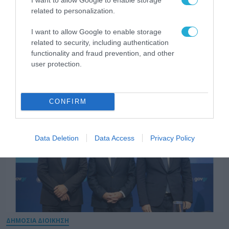
related to personalization.
ΨΗΦΙΑΚΗ ΣΤΡΑΤΗΓΙΚΗ
Το Υπουργείο Ψηφιακής Διακυβέρνησης
I want to allow Google to enable storage
και Τεχνητής Νοημοσύνης παρουσιάζει
related to security, including authentication
για πρώτη φορά τους βασικούς άξονες του
functionality and fraud prevention, and other
user protection.
νέου Εθνικού Διαστημικού Προγράμματος
31.07.2026
CONFIRM
Data Deletion
Data Access
Privacy Policy
ΔΗΜΟΣΙΑ ΔΙΟΙΚΗΣΗ