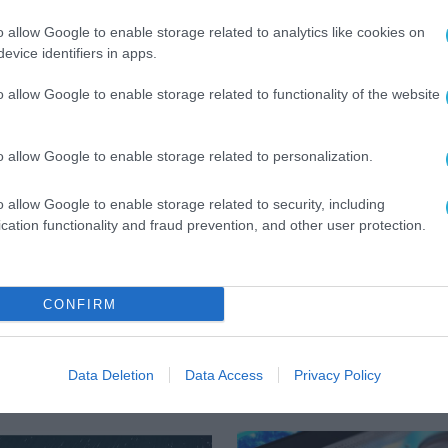
τηκαν από ενδιαφερόμενους σε ορισμένες
o allow Google to enable storage related to analytics like cookies on
αποκλειστικά στην πρώτη εισοδηματική κατηγο
evice identifiers in apps.
φτώχειας.
o allow Google to enable storage related to functionality of the website
ιών, αναμένεται να επιτευχθεί και ο στόχος
 καθώς ο προϋπολογισμός που δε θα δεσμευτεί 
o allow Google to enable storage related to personalization.
 την υπαγωγή αιτήσεων που έχουν καταταχθεί ως
o allow Google to enable storage related to security, including
cation functionality and fraud prevention, and other user protection.
CONFIRM
Data Deletion
Data Access
Privacy Policy