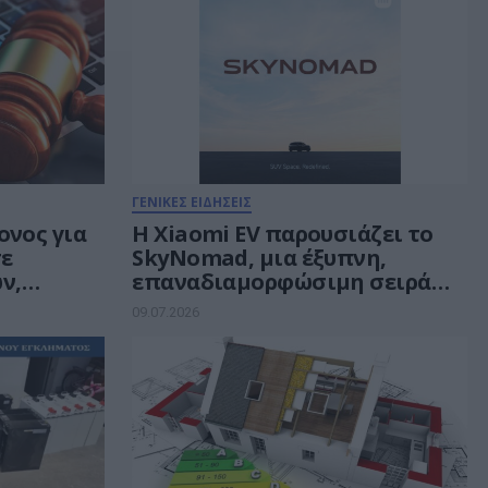
ΓΕΝΙΚΕΣ ΕΙΔΗΣΕΙΣ
ονος για
Η Xiaomi EV παρουσιάζει το
σε
SkyNomad, μια έξυπνη,
ν,
επαναδιαμορφώσιμη σειρά
οια, κατ’
SUV με ευρύχωρο εσωτερικό
09.07.2026
αϊκής
ακές
ervices