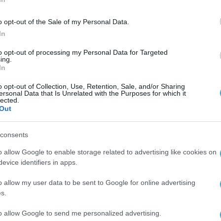
o opt-out of the Sale of my Personal Data.
In
to opt-out of processing my Personal Data for Targeted
ing.
In
o opt-out of Collection, Use, Retention, Sale, and/or Sharing
ersonal Data that Is Unrelated with the Purposes for which it
ετώπιση της ενεργειακής φτώχειας, στον περιο
lected.
Out
τη μείωση των εκπομπών αερίων του θερμοκηπίο
consents
ς, οι 8.356 (20,8%) προέρχονται από ευάλωτα
o allow Google to enable storage related to advertising like cookies on
evice identifiers in apps.
δηματική κατηγορία, με ετήσιο ατομικό και
ευρώ αντίστοιχα. Το «Εξοικονομώ 2021» είναι το
o allow my user data to be sent to Google for online advertising
s.
κτιρίων με ξεχωριστό προϋπολογισμό ύψους 10
 θα αυξηθεί κατά 20 εκατ. ευρώ, σε συνολικά 12
to allow Google to send me personalized advertising.