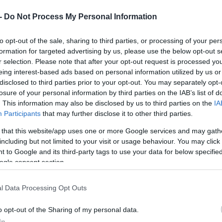
 -
Do Not Process My Personal Information
to opt-out of the sale, sharing to third parties, or processing of your per
formation for targeted advertising by us, please use the below opt-out s
όγραμμα ενεργειακής αναβάθμισης κατοικιών
r selection. Please note that after your opt-out request is processed y
eing interest-based ads based on personal information utilized by us or
οιχεία που ανακοίνωσε σήμερα το υπουργείο
disclosed to third parties prior to your opt-out. You may separately opt-
ήθηκαν 87.578 αιτήσεις εκ των οποίων 40.145
losure of your personal information by third parties on the IAB’s list of
. This information may also be disclosed by us to third parties on the
IA
 47.433 ως «επιλαχούσες».
Participants
that may further disclose it to other third parties.
ρος σε σχέση με τις προηγούμενες πέντε δράσε
 that this website/app uses one or more Google services and may gath
including but not limited to your visit or usage behaviour. You may click 
ποιήθηκαν την περασμένη δεκαετία.
 to Google and its third-party tags to use your data for below specifi
ogle consent section.
ρογράμματα διαμορφώθηκε ως εξής:
l Data Processing Opt Outs
o opt-out of the Sharing of my personal data.
In