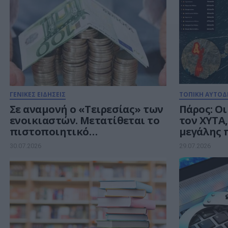
ΓΕΝΙΚΕΣ ΕΙΔΗΣΕΙΣ
ΤΟΠΙΚΗ ΑΥΤΟΔ
Σε αναμονή ο «Τειρεσίας» των
Πάρος: Οι
ενοικιαστών. Μετατίθεται το
τον ΧΥΤΑ,
πιστοποιητικό
μεγάλης 
φερεγγυότητας
30.07.2026
29.07.2026