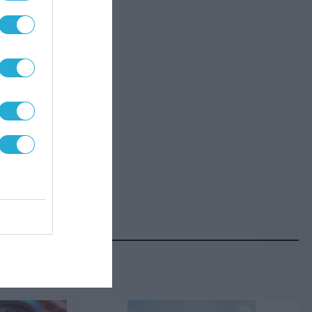
ρία
από