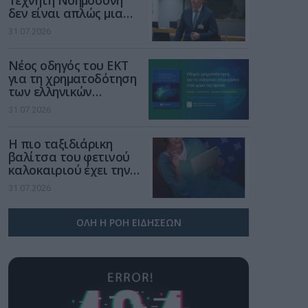
Τεχνητή Νοημοσύνη
δεν είναι απλώς μια
νέα τεχνολογία, είναι
31.07.2026
μια νέα βιομηχανική
επανάσταση»
Νέος οδηγός του ΕΚΤ
για τη χρηματοδότηση
των ελληνικών
επιχειρήσεων στον
31.07.2026
χώρο της άμυνας
Η πιο ταξιδιάρικη
βαλίτσα του φετινού
καλοκαιριού έχει την
υπογραφή της Xiaomi
31.07.2026
ΟΛΗ Η ΡΟΗ ΕΙΔΗΣΕΩΝ