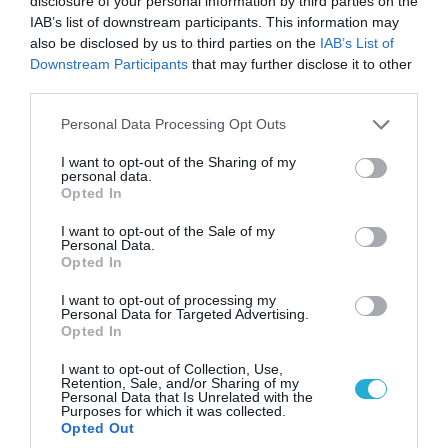
disclosure of your personal information by third parties on the
IAB’s list of downstream participants. This information may
δυνατότητες ανάπτυξης.
also be disclosed by us to third parties on the
IAB’s List of
Downstream Participants
that may further disclose it to other
Ανάλογες επισημάνσεις διατυπώνει στην
third parties.
επιστολή του ο διοικητής της ΤτΕ,
Please note that this website/app uses one or more Google
Personal Data Processing Opt Outs
σημειώνοντας ότι η ενίσχυση του
services and may gather and store information including but
not limited to your visit or usage behaviour. You may click to
I want to opt-out of the Sharing of my
ανταγωνισμού αναμένεται να έχει θετική
personal data.
grant or deny consent to Google and its third-party tags to
Opted In
επίδραση στο κόστος και την ποιότητα των
use your data for below specified purposes in below Google
consent section.
τραπεζικών υπηρεσιών, καθώς και ότι η
I want to opt-out of the Sale of my
Personal Data.
εξυγίανση των ισολογισμών των δυο
Opted In
τραπεζών θα συμβάλει στη μείωση των μη
I want to opt-out of processing my
Personal Data for Targeted Advertising.
εξυπηρετούμενων δανείων.
Opted In
Γ. Η διερεύνηση πιθανού διεθνούς
I want to opt-out of Collection, Use,
Retention, Sale, and/or Sharing of my
επενδυτικού ενδιαφέροντος και η λύση που
Personal Data that Is Unrelated with the
Purposes for which it was collected.
επελέγη
Opted Out