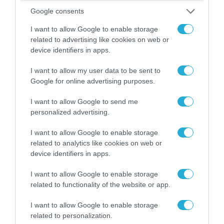
Google consents
Η συμφωνία που επιτεύχθηκε είναι
αποτέλεσμα:
I want to allow Google to enable storage
related to advertising like cookies on web or
device identifiers in apps.
-Των διαπραγματεύσεων του ΤΧΣ με τους
ιδιώτες επενδυτές, μετόχους των δύο
I want to allow my user data to be sent to
Google for online advertising purposes.
τραπεζών (Thrivest κ.α.) και
I want to allow Google to send me
-Της διερεύνησης που έγινε από την διεθνή
personalized advertising.
επενδυτική τράπεζα JP Morgan (με εντολή
I want to allow Google to enable storage
του ΤΧΣ) ως προς το πιθανό ενδιαφέρον
related to analytics like cookies on web or
device identifiers in apps.
άλλων επενδυτών, να συμμετάσχουν στην
αύξηση μετοχικού κεφαλαίου με τους ίδιους
I want to allow Google to enable storage
τουλάχιστον όρους που συμφωνήθηκαν με
related to functionality of the website or app.
την Thrivest. Έτσι, παράλληλα με την
I want to allow Google to enable storage
διαπραγμάτευση με τους ιδιώτες επενδυτές
related to personalization.