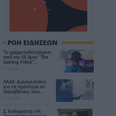
ΡΟΗ ΕΙΔΗΣΕΩΝ
Το χρηματοδοτούμενο
από την ΕΕ έργο “The
Gaming Police”
ενισχύει την ασφάλεια
31.07.2026
των παιδιών στο
διαδίκτυο
ΑΑΔΕ: Διευκρινίσεις
για τα πρόστιμα σε
παραβάσεις που
αφορούν τους ΦΗΜ
31.07.2026
Σ. Καλαφάτης: «Η