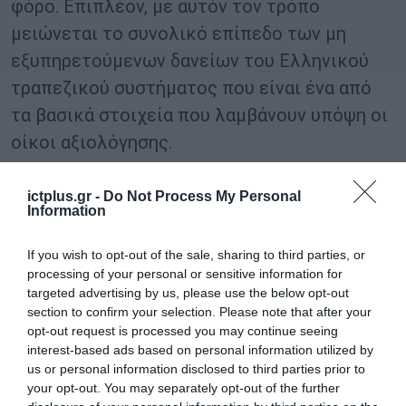
φόρο. Επιπλέον, με αυτόν τον τρόπο
μειώνεται το συνολικό επίπεδο των μη
εξυπηρετούμενων δανείων του Ελληνικού
τραπεζικού συστήματος που είναι ένα από
τα βασικά στοιχεία που λαμβάνουν υπόψη οι
οίκοι αξιολόγησης.
-Η διασφάλιση του δημοσίου συμφέροντος
ictplus.gr -
Do Not Process My Personal
Information
καθώς το ΤΧΣ αφενός προστατεύει την αξία
της συμμετοχής του (480 εκατ.) στην
If you wish to opt-out of the sale, sharing to third parties, or
Τράπεζα Αττικής, που αποκτά πλέον θετικές
processing of your personal or sensitive information for
targeted advertising by us, please use the below opt-out
αποδόσεις (θετικό IRR), τη στιγμή που θα
section to confirm your selection. Please note that after your
είχε μηδενική αξία σε περίπτωση μη
opt-out request is processed you may continue seeing
επίτευξης της συμφωνίας, ενώ αφετέρου θα
interest-based ads based on personal information utilized by
us or personal information disclosed to third parties prior to
διατηρήσει ισχυρή μειοψηφική συμμετοχή
your opt-out. You may separately opt-out of the further
στο νέο σχήμα που έχει σημαντικές