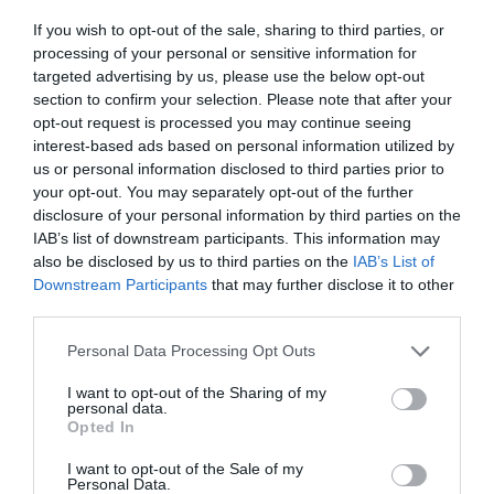
If you wish to opt-out of the sale, sharing to third parties, or
Το χρηματοδοτούμενο
processing of your personal or sensitive information for
από την ΕΕ έργο “The
Gaming Police”
targeted advertising by us, please use the below opt-out
ενισχύει την ασφάλεια
section to confirm your selection. Please note that after your
31.07.2026
των παιδιών στο
opt-out request is processed you may continue seeing
διαδίκτυο
interest-based ads based on personal information utilized by
ΑΑΔΕ: Διευκρινίσεις
us or personal information disclosed to third parties prior to
για τα πρόστιμα σε
your opt-out. You may separately opt-out of the further
παραβάσεις που
disclosure of your personal information by third parties on the
αφορούν τους ΦΗΜ
31.07.2026
IAB’s list of downstream participants. This information may
also be disclosed by us to third parties on the
IAB’s List of
Σ. Καλαφάτης: «Η
Downstream Participants
that may further disclose it to other
Τεχνητή Νοημοσύνη
third parties.
δεν είναι απλώς μια
Please note that this website/app uses one or more Google
νέα τεχνολογία, είναι
Personal Data Processing Opt Outs
31.07.2026
μια νέα βιομηχανική
services and may gather and store information including but
επανάσταση»
not limited to your visit or usage behaviour. You may click to
I want to opt-out of the Sharing of my
personal data.
Νέος οδηγός του ΕΚΤ
grant or deny consent to Google and its third-party tags to
Opted In
για τη χρηματοδότηση
use your data for below specified purposes in below Google
των ελληνικών
consent section.
I want to opt-out of the Sale of my
επιχειρήσεων στον
Personal Data.
31.07.2026