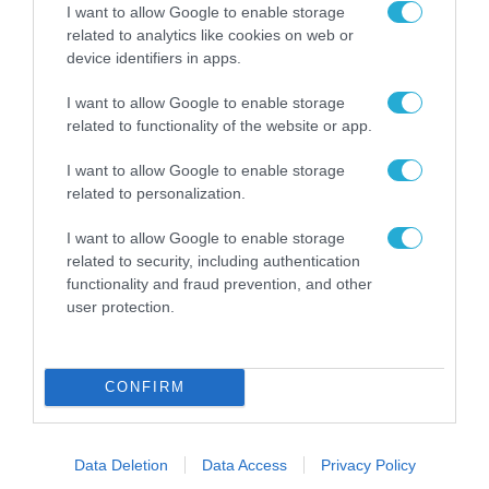
I want to allow Google to enable storage
related to analytics like cookies on web or
ΕΡΓΑ - ΕΓΚΑΤΑΣΤΑΣΕΙΣ
device identifiers in apps.
I want to allow Google to enable storage
related to functionality of the website or app.
I want to allow Google to enable storage
related to personalization.
I want to allow Google to enable storage
related to security, including authentication
functionality and fraud prevention, and other
user protection.
ΕΡΓΑ - ΕΓΚΑΤΑΣΤΑΣΕΙΣ
CONFIRM
ΕΚΤΕΡ: Επένδυση 53,3 εκατ. ευρώ στις
«Κολυμπήθρες» της Πάρου
Data Deletion
Data Access
Privacy Policy
23.07.2026