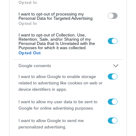
χώρο της άμυνας
Opted In
Η πιο ταξιδιάρικη
I want to opt-out of processing my
βαλίτσα του φετινού
Personal Data for Targeted Advertising.
καλοκαιριού έχει την
Opted In
υπογραφή της Xiaomi
31.07.2026
I want to opt-out of Collection, Use,
Retention, Sale, and/or Sharing of my
Personal Data that Is Unrelated with the
ΟΛΗ Η ΡΟΗ ΕΙΔΗΣΕΩΝ
Purposes for which it was collected.
Opted Out
Google consents
I want to allow Google to enable storage
related to advertising like cookies on web or
device identifiers in apps.
I want to allow my user data to be sent to
Google for online advertising purposes.
I want to allow Google to send me
personalized advertising.