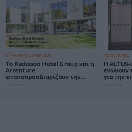
κυβερνοασφάλειας και
ενέργειας
ΣΤΡΑΤΗΓΙΚΗ ΣΥΝΕΡΓΑΣΙΑ
ΤΕΧΝΟΛΟΓΙΕΣ
Το Radisson Hotel Group και η
Η ALTUS-L
Accenture
ενώνουν 
επαναπροσδιορίζουν την
για την ε
αναζήτηση ταξιδιών μέσω του
επανδρω
28.07.2026
28.07.2026
ChatGPT
αεροσκα