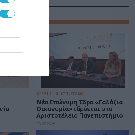
ΣΤΡΑΤΗΓΙΚΗ ΣΥΝΕΡΓΑΣΙΑ
ι
Νέα Επώνυμη Έδρα «Γαλάζια
νία
Οικονομία» ιδρύεται στο
Αριστοτέλειο Πανεπιστήμιο
28.07.2026