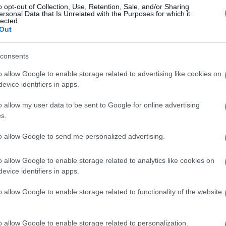
o opt-out of Collection, Use, Retention, Sale, and/or Sharing
πόμενα τρία χρόνια η Tictac πρόκειται να αναβαθ
ersonal Data that Is Unrelated with the Purposes for which it
lected.
αθηναικός καθώς οι κυβερνοαπειλές συνεχίζου
Out
ίζω πλέον ότι είναι ασφαλής στα ικανά χέρια τ
consents
αι άλλες αθλητικές ομάδες»
o allow Google to enable storage related to advertising like cookies on
evice identifiers in apps.
o allow my user data to be sent to Google for online advertising
s.
to allow Google to send me personalized advertising.
o allow Google to enable storage related to analytics like cookies on
evice identifiers in apps.
o allow Google to enable storage related to functionality of the website
o allow Google to enable storage related to personalization.