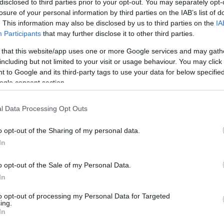
disclosed to third parties prior to your opt-out. You may separately opt-
losure of your personal information by third parties on the IAB’s list of
. This information may also be disclosed by us to third parties on the
IA
Participants
that may further disclose it to other third parties.
 that this website/app uses one or more Google services and may gath
including but not limited to your visit or usage behaviour. You may click 
 ΠΑΕ Παναθηναϊκός προχώρησαν σε από κοινού
 to Google and its third-party tags to use your data for below specifi
ρογράμματος #TeamUp της Acronis. Η TicTac
ogle consent section.
ς ο μοναδικός Platinum Service Provider στην Ε
οποίησε προηγμένες λύσεις κυβερνοασφάλειας για
l Data Processing Opt Outs
ry, Business Continuity και Email Security,
o opt-out of the Sharing of my personal data.
ή μόνιμης απώλειας των δεδομένων της ομάδας 
In
o opt-out of the Sale of my Personal Data.
ς TicTac, δήλωσε: “Είναι τιμή μας που επιλέχθηκε
In
νωρίζουμε ότι οι κυβερνοεπιθέσεις είναι πλέον
to opt-out of processing my Personal Data for Targeted
ing.
ς του Παναθηναϊκού, θα είναι μεγάλη μας χαρά 
In
ας και τους πελάτες μας την πορεία της ομάδ