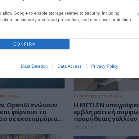
o allow Google to enable storage related to security, including
ΓΑΣΙΑ
cation functionality and fraud prevention, and other user protection.
CONFIRM
Data Deletion
Data Access
Privacy Policy
ΥΝΕΡΓΑΣΙΑ
ΣΤΡΑΤΗΓΙΚΗ ΣΥΝΕΡΓΑΣΙΑ
και OpenAI ενώνουν
Η METLEN υπογράφε
και φέρνουν το
εμβληματική συμφω
Go σε εκατομμύρια
προμήθειας γαλλίου
29.07.2026