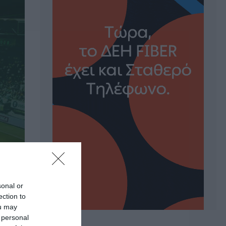
sonal or
ection to
ou may
 personal