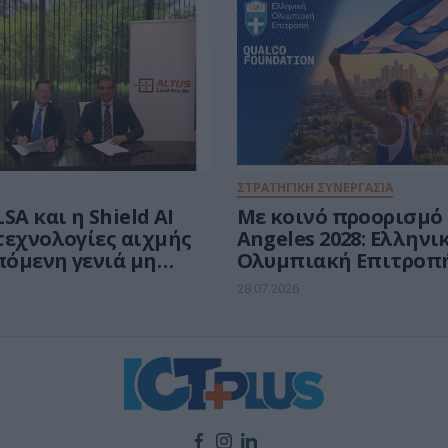
ΣΤΡΑΤΗΓΙΚΗ ΣΥΝΕΡΓΑΣΙΑ
SA και η Shield AI
Με κοινό προορισμό 
τεχνολογίες αιχμής
Angeles 2028: Ελληνι
πόμενη γενιά μη
Ολυμπιακή Επιτροπή
μένων συστημάτων
Qualco Foundation
28.07.2026
φών
δημιουργούν το Ελλη
Ολυμπιακό Σπίτι