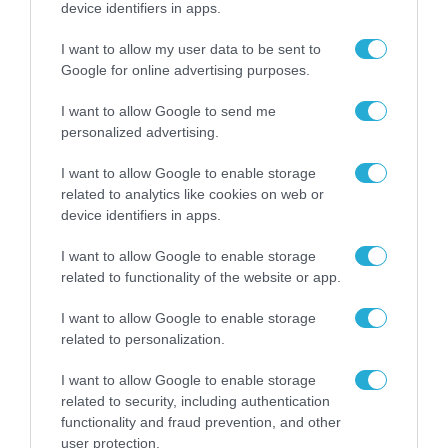
device identifiers in apps.
I want to allow my user data to be sent to
Google for online advertising purposes.
I want to allow Google to send me
personalized advertising.
ΡΟΗ ΕΙΔΗΣΕΩΝ
I want to allow Google to enable storage
related to analytics like cookies on web or
Το χρηματοδοτούμενο
από την ΕΕ έργο “The
device identifiers in apps.
Gaming Police”
ενισχύει την ασφάλεια
I want to allow Google to enable storage
31.07.2026
των παιδιών στο
related to functionality of the website or app.
διαδίκτυο
ΑΑΔΕ: Διευκρινίσεις
I want to allow Google to enable storage
για τα πρόστιμα σε
related to personalization.
παραβάσεις που
αφορούν τους ΦΗΜ
31.07.2026
I want to allow Google to enable storage
related to security, including authentication
functionality and fraud prevention, and other
Σ. Καλαφάτης: «Η
Τεχνητή Νοημοσύνη
user protection.