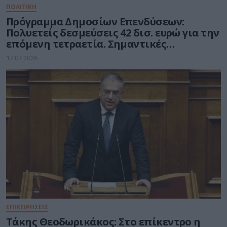
ΠΟΛΙΤΙΚΗ
Πρόγραμμα Δημοσίων Επενδύσεων:
Πολυετείς δεσμεύσεις 42 δισ. ευρώ για την
επόμενη τετραετία. Σημαντικές
Δεσμεύσεις για το υπ. Ψηφιακής
17.07.2026
Διακυβέρνησης
ΕΠΙΧΕΙΡΗΣΕΙΣ
Τάκης Θεοδωρικάκος: Στο επίκεντρο η