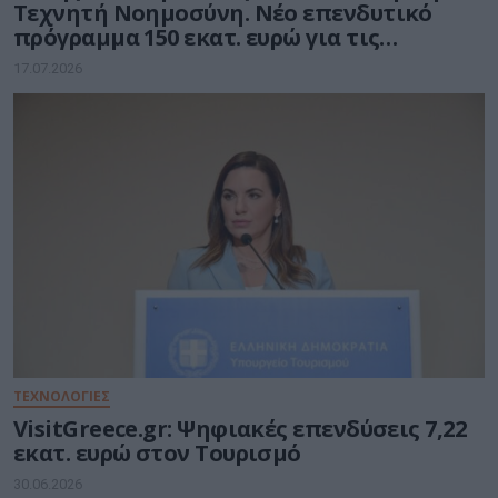
Τεχνητή Νοημοσύνη. Νέο επενδυτικό
πρόγραμμα 150 εκατ. ευρώ για τις
μικρομεσαίες επιχειρήσεις
17.07.2026
ΤΕΧΝΟΛΟΓΙΕΣ
VisitGreece.gr: Ψηφιακές επενδύσεις 7,22
εκατ. ευρώ στον Τουρισμό
30.06.2026