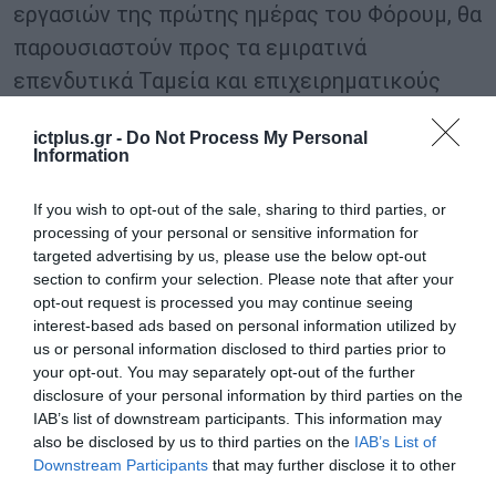
εργασιών της πρώτης ημέρας του Φόρουμ, θα
παρουσιαστούν προς τα εμιρατινά
επενδυτικά Ταμεία και επιχειρηματικούς
ομίλους, σημαντικά ενεργειακά επενδυτικά
ictplus.gr -
Do Not Process My Personal
σχέδια στην Ελλάδα, οργανωμένα σε 5
Information
θεματικές ενότητες: ηλιακή, αιολική
If you wish to opt-out of the sale, sharing to third parties, or
ενέργεια και αποθήκευση / υδρογόνο /
processing of your personal or sensitive information for
εξόρυξη και παραγωγή / προμήθεια φυσικού
targeted advertising by us, please use the below opt-out
αερίου και FSRU / ηλεκτρικές διασυνδέσεις.
section to confirm your selection. Please note that after your
opt-out request is processed you may continue seeing
interest-based ads based on personal information utilized by
TAGS:
us or personal information disclosed to third parties prior to
DR.
ΑΘΗΝΑ
ΕΠΙΧΕΙΡΗΜΑΤΙΚΗ
ΗΝΩΜΕΝΑ
your opt-out. You may separately opt-out of the further
SULTAN
ΑΠΟΣΤΟΛΗ
ΑΡΑΒΙΚΑ
disclosure of your personal information by third parties on the
AL JABER
ΕΜΙΡΑΤΑ
IAB’s list of downstream participants. This information may
also be disclosed by us to third parties on the
IAB’s List of
Downstream Participants
that may further disclose it to other
third parties.