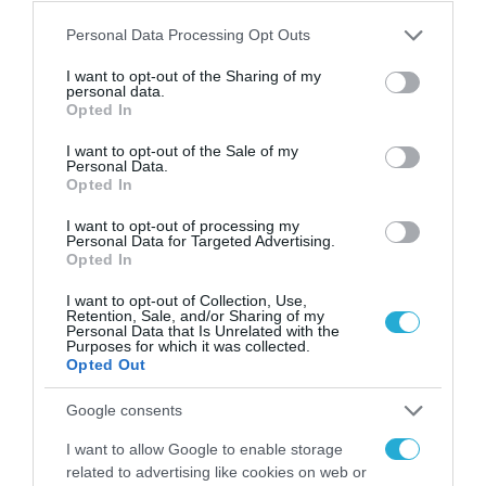
Please note that this website/app uses one or more Google
Personal Data Processing Opt Outs
services and may gather and store information including but
not limited to your visit or usage behaviour. You may click to
I want to opt-out of the Sharing of my
personal data.
grant or deny consent to Google and its third-party tags to
Opted In
use your data for below specified purposes in below Google
consent section.
I want to opt-out of the Sale of my
Personal Data.
Opted In
I want to opt-out of processing my
Personal Data for Targeted Advertising.
Opted In
I want to opt-out of Collection, Use,
Retention, Sale, and/or Sharing of my
Personal Data that Is Unrelated with the
Purposes for which it was collected.
Opted Out
Google consents
I want to allow Google to enable storage
related to advertising like cookies on web or