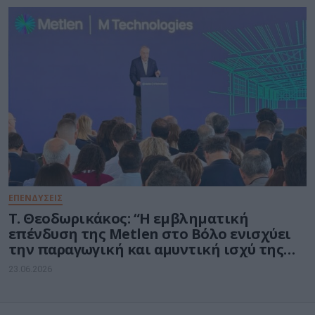
ΕΠΕΝΔΥΣΕΙΣ
Τ. Θεοδωρικάκος: “Η εμβληματική
επένδυση της Metlen στο Βόλο ενισχύει
την παραγωγική και αμυντική ισχύ της
πατρίδας μας”
23.06.2026