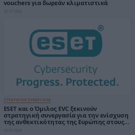
vouchers για δωρεάν κλιματιστικά
30.07.2026
ΣΤΡΑΤΗΓΙΚΗ ΣΥΝΕΡΓΑΣΙΑ
ESET και ο Όμιλος EVC ξεκινούν
στρατηγική συνεργασία για την ενίσχυση
της ανθεκτικότητας της Ευρώπης στους
τομείς κυβερνοασφάλειας και ενέργειας
30.07.2026