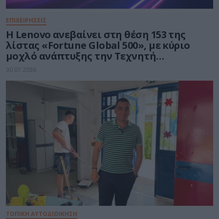
ΕΠΙΧΕΙΡΗΣΕΙΣ
Η Lenovo ανεβαίνει στη θέση 153 της
λίστας «Fortune Global 500», με κύριο
μοχλό ανάπτυξης την Τεχνητή
Νοημοσύνη
30.07.2026
ΤΟΠΙΚΗ ΑΥΤΟΔΙΟΙΚΗΣΗ