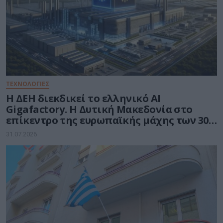
ΤΕΧΝΟΛΟΓΙΕΣ
Η ΔΕΗ διεκδικεί το ελληνικό AI
Gigafactory. Η Δυτική Μακεδονία στο
επίκεντρο της ευρωπαϊκής μάχης των 30
δισ. ευρώ για την Τεχνητή Νοημοσύνη
31.07.2026