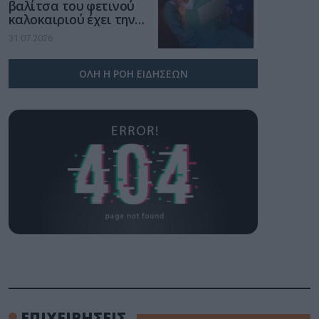
βαλίτσα του φετινού
καλοκαιριού έχει την
υπογραφή της Xiaomi
31.07.2026
ΟΛΗ Η ΡΟΗ ΕΙΔΗΣΕΩΝ
ΕΠΙΧΕΙΡΗΣΕΙΣ