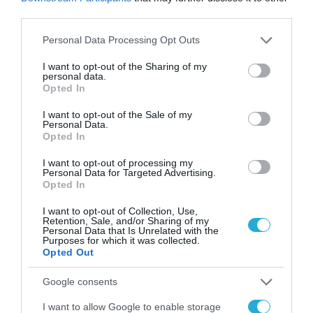
συμπερίληψη της Γυναίκας Επιχειρηματία
third parties.
δεν πρόκειται να δούμε» τονίζει η κα
Please note that this website/app uses one or more Google
Personal Data Processing Opt Outs
services and may gather and store information including but
Τσαλταμπάση.
not limited to your visit or usage behaviour. You may click to
I want to opt-out of the Sharing of my
personal data.
grant or deny consent to Google and its third-party tags to
Opted In
TAGS:
use your data for below specified purposes in below Google
ΓΥΝΑΙΚΕΣ
ΕΡΓΑΤΙΚΟ ΔΥΝΑΜΙΚΟ
ΕΥΡΩΠΗ
ΣΕΓΕ
consent section.
I want to opt-out of the Sale of my
Personal Data.
Opted In
I want to opt-out of processing my
Personal Data for Targeted Advertising.
Opted In
I want to opt-out of Collection, Use,
Retention, Sale, and/or Sharing of my
Personal Data that Is Unrelated with the
Purposes for which it was collected.
Opted Out
Google consents
I want to allow Google to enable storage