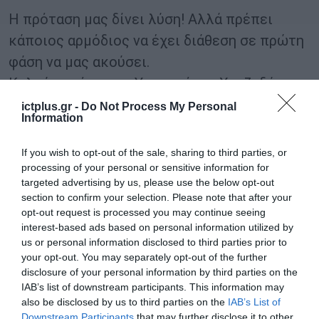
Η πρόταση μας δίνει λύση! Αλλά πρέπει
κάποιος αρμόδιος να έχει διάθεση σε πρώτη
φάση να μας ακούσει.
Καλούμε τόσο τον Υπουργό, κο Χατζηδάκη,
καθ’ ύλην αρμόδιο, όσο και τον Υφυπουργό,
ictplus.gr -
Do Not Process My Personal
Information
κο Τσακίρη να μεριμνήσουν στο σχεδιασμό
Οικονομικό και Θεσμικό της υποστήριξης
If you wish to opt-out of the sale, sharing to third parties, or
της γονεϊκής μέριμνας για κάθε γυναίκα,
processing of your personal or sensitive information for
targeted advertising by us, please use the below opt-out
Επιχειρηματία, Επαγγελματία Αγρότισσα,
section to confirm your selection. Please note that after your
Οικοτέχνισσα.
opt-out request is processed you may continue seeing
interest-based ads based on personal information utilized by
us or personal information disclosed to third parties prior to
«Είμαστε έτοιμες να ξεκινήσουμε καινούριο
your opt-out. You may separately opt-out of the further
κύκλο προσπάθειας διαβούλευσης με τα
disclosure of your personal information by third parties on the
IAB’s list of downstream participants. This information may
Υπουργεία. Αν δεν δημιουργηθούν υποδομές
also be disclosed by us to third parties on the
IAB’s List of
για την επόμενη μέρα, ανάπτυξη με
Downstream Participants
that may further disclose it to other