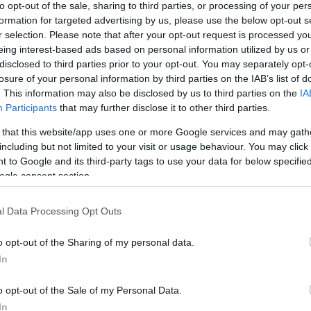
to opt-out of the sale, sharing to third parties, or processing of your per
formation for targeted advertising by us, please use the below opt-out s
r selection. Please note that after your opt-out request is processed y
eing interest-based ads based on personal information utilized by us or
disclosed to third parties prior to your opt-out. You may separately opt-
losure of your personal information by third parties on the IAB’s list of
. This information may also be disclosed by us to third parties on the
IA
Participants
that may further disclose it to other third parties.
 that this website/app uses one or more Google services and may gath
including but not limited to your visit or usage behaviour. You may click 
 σε ανοιχτή δημόσια διαβούλευση τη Βίβλο
 to Google and its third-party tags to use your data for below specifi
ogle consent section.
ειται για το εγχειρίδιο που περιγράφει τη
Ψηφιακή Ελλάδα, σύμφωνα με τον Νόμο για την
l Data Processing Opt Outs
 Επικοινωνίες, μέσω του οποίου θεσπίστηκε. Τ
μενο είχε ο Υφυπουργός Ψηφιακής
o opt-out of the Sharing of my personal data.
In
 διαρκή συνεργασία με τον Υπουργό Επικρατείας 
η
.
o opt-out of the Sale of my Personal Data.
In