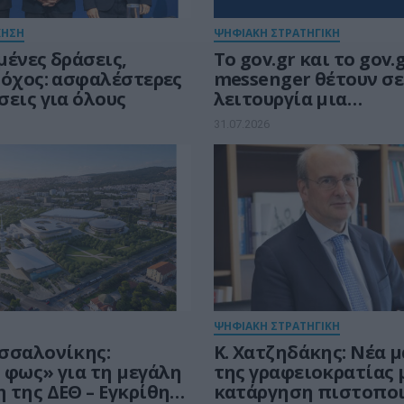
ΚΗΣΗ
ΨΗΦΙΑΚΗ ΣΤΡΑΤΗΓΙΚΗ
μένες δράσεις,
Το gov.gr και το gov.
τόχος: ασφαλέστερες
messenger θέτουν σε
σεις για όλους
λειτουργία μια
προσωποποιημένη κα
31.07.2026
εμπειρία εξυπηρέτη
πολιτών και επιχει
ΨΗΦΙΑΚΗ ΣΤΡΑΤΗΓΙΚΗ
σσαλονίκης:
Κ. Χατζηδάκης: Νέα 
 φως» για τη μεγάλη
της γραφειοκρατίας 
 της ΔΕΘ – Εγκρίθηκε
κατάργηση πιστοπο