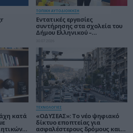
ΤΟΠΙΚΗ ΑΥΤΟΔΙΟΙΚΗΣΗ
gr
Εντατικές εργασίες
συντήρησης στα σχολεία του
Δήμου Ελληνικού –
ι ενιαία
Αργυρούπολης
30.07.2026
σης
ρήσεων
ΤΕΧΝΟΛΟΓΙΕΣ
μάχη κατά
«ΟΔΥΣΕΑΣ»: Το νέο ψηφιακό
με
δίκτυο εποπτείας για
ιητικών
ασφαλέστερους δρόμους και