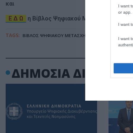
και
I want t
or app.
Ε Δ Ω
η
Βίβλος Ψηφιακού Μετασχηματισμού
I want t
TAGS:
ΒΙΒΛΟΣ ΨΗΦΙΑΚΟΥ ΜΕΤΑΣΧΗΜΑΤΙΣΜΟΥ
ΥΠΟΥΡΓ
I want t
authenti
ΔΗΜΟΣΙΑ ΔΙΟΙΚΗΣΗ