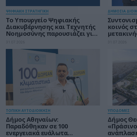
ΨΗΦΙΑΚΗ ΣΤΡΑΤΗΓΙΚΗ
ΔΗΜΟΣΙΑ ΔΙΟΙ
Το Υπουργείο Ψηφιακής
Συντονισ
Διακυβέρνησης και Τεχνητής
κοινός σ
Νοημοσύνης παρουσιάζει για
μετακινή
πρώτη φορά τους βασικούς
31.07.2026
31.07.2026
άξονες του νέου Εθνικού
Διαστημικού Προγράμματος
ΤΟΠΙΚΗ ΑΥΤΟΔΙΟΙΚΗΣΗ
ΥΠΟΔΟΜΕΣ
Δήμος Αθηναίων:
Δήμος Θε
Παραδόθηκαν σε 100
«Πράσινο
ενεργειακά ευάλωτα
ανάπλαση