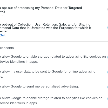
υσιάζονται
οι στόχοι, οι κατευθυντήριες αρχές, 
to opt-out of processing my Personal Data for Targeted
ονικός σχεδιασμός των συστημάτων, το μοντέλο
ing.
In
και υλοποίησης έργων που πρέπει να
υτικά περισσότερα από 400 έργα τα οποία αποτ
o opt-out of Collection, Use, Retention, Sale, and/or Sharing
ersonal Data that Is Unrelated with the Purposes for which it
υ υλοποιούν τον ψηφιακό μετασχηματισμό της
lected.
Out
ερίοδο 2020 – 2025.
consents
 και θα διαρκέσει μέχρι τις 17 Δεκεμβρίου 202
o allow Google to enable storage related to advertising like cookies on
μόσια διαβούλευση καλείται να συμμετάσχει,
evice identifiers in apps.
ικός εταίρος και ενδιαφερόμενος (π.χ. ακαδημ
o allow my user data to be sent to Google for online advertising
 που εκπροσωπούν την αγορά Πληροφορικής και
s.
Πολιτών, κ.α.).
to allow Google to send me personalized advertising.
τασχηματισμού καθώς και πλήρη στοιχεία για κ
o allow Google to enable storage related to analytics like cookies on
strategy.gov.gr.
evice identifiers in apps.