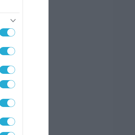
μέχρι
ων.
οί
υν
κρίση