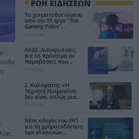
ΡΟΗ ΕΙΔΗΣΕΩΝ
Το χρηματοδοτούμενο
από την ΕΕ έργο “The
Gaming Police”
ενισχύει την ασφάλεια
31.07.2026
των παιδιών στο
διαδίκτυο
ΑΑΔΕ: Διευκρινίσεις
ην
για τα πρόστιμα σε
παραβάσεις που
ρίοδο
αφορούν τους ΦΗΜ
31.07.2026
ις
Σ. Καλαφάτης: «Η
Τεχνητή Νοημοσύνη
δεν είναι απλώς μια
νέα τεχνολογία, είναι
31.07.2026
μια νέα βιομηχανική
επανάσταση»
Νέος οδηγός του ΕΚΤ
ν
για τη χρηματοδότηση
των ελληνικών
λίας,
επιχειρήσεων στον