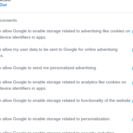
Out
ό πυλώνα των φετινών Ποσειδωνίων.
consents
ό 70 συνεδριακές εκδηλώσεις και forums που
o allow Google to enable storage related to advertising like cookies on
 απανθρακοποίηση και τα εναλλακτικά καύσιμα 
evice identifiers in apps.
αλάσσιων μεταφορών και τη διαχείριση κινδύν
o allow my user data to be sent to Google for online advertising
s.
ολοένα αυστηρότεροι περιβαλλοντικοί κανονισμ
μόνο εργαλείο ανάπτυξης αλλά και αναγκαία
to allow Google to send me personalized advertising.
o allow Google to enable storage related to analytics like cookies on
evice identifiers in apps.
άλειας
o allow Google to enable storage related to functionality of the website
ξελίξεις στη Μέση Ανατολή, οι οποίες επηρεάζο
o allow Google to enable storage related to personalization.
αρχικούς προβληματισμούς που δημιούργησε η 
o allow Google to enable storage related to security, including