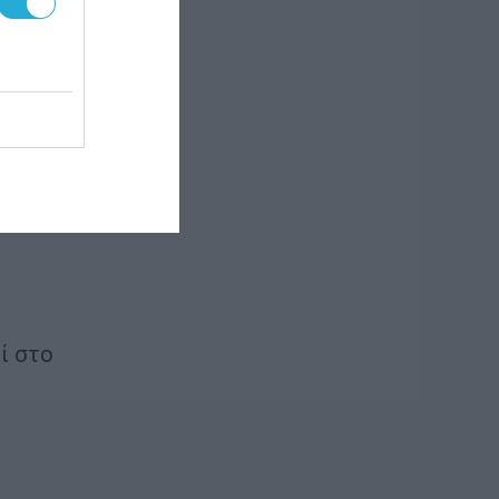
σεις
ί στο