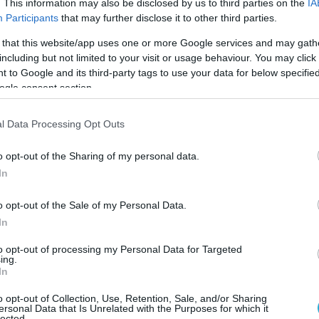
. This information may also be disclosed by us to third parties on the
IA
 τεχνολογίες που σχετίζονται με τη μείωση τ
Participants
that may further disclose it to other third parties.
νικών ρύπων.
 that this website/app uses one or more Google services and may gath
including but not limited to your visit or usage behaviour. You may click 
ελτιστοποίηση των ταξιδιών, την προγνωστική
 to Google and its third-party tags to use your data for below specifi
ogle consent section.
ς απόδοσης των πλοίων μέσω των λεγόμενων
l Data Processing Opt Outs
ορούν να αναλύουν σε πραγματικό χρόνο δεδομέν
o opt-out of the Sharing of my personal data.
ση της θάλασσας, την απόδοση των μηχανών και 
In
ομή για κάθε πλοίο.
o opt-out of the Sale of my Personal Data.
In
rooke Shipping, η οποία μέσω λύσεων
to opt-out of processing my Personal Data for Targeted
η καυσίμων της τάξης του 5%-7%, περιορίζοντ
ing.
ριβαλλοντικό αποτύπωμα.
In
o opt-out of Collection, Use, Retention, Sale, and/or Sharing
ersonal Data that Is Unrelated with the Purposes for which it
lected.