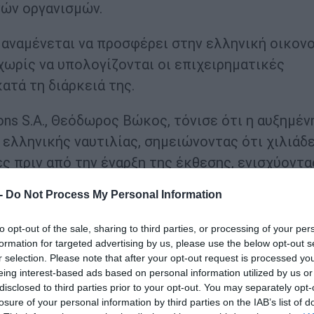
ών οργανισμών.
αναμένεται να προσφέρει στην ελληνική οικον
χωρίς να υπολογίζονται οι επιχειρηματικές
ατά τη διάρκειά της.
ons S.A., Θεόδωρος Βώκος, τόνισε ότι η αυξημέν
 ελληνικής ναυτιλίας, σημειώνοντας ότι χιλιάδ
 πριν από την έναρξη της έκθεσης, ενισχύοντα
νολικά την οικονομική δραστηριότητα.
 -
Do Not Process My Personal Information
όμενης ημέρας
to opt-out of the sale, sharing to third parties, or processing of your per
formation for targeted advertising by us, please use the below opt-out s
μβάνει η τεχνητή νοημοσύνη, η οποία εξελίσσε
r selection. Please note that after your opt-out request is processed y
ύγχρονων στόλων.
eing interest-based ads based on personal information utilized by us or
disclosed to third parties prior to your opt-out. You may separately opt-
losure of your personal information by third parties on the IAB’s list of
εφαρμογές AI ειδικά σχεδιασμένες για τη ναυτι