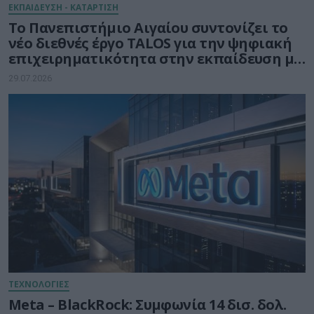
ΕΚΠΑΙΔΕΥΣΗ - ΚΑΤΑΡΤΙΣΗ
Το Πανεπιστήμιο Αιγαίου συντονίζει το
νέο διεθνές έργο TALOS για την ψηφιακή
επιχειρηματικότητα στην εκπαίδευση με
τη δύναμη της Τεχνητής Νοημοσύνης
29.07.2026
ΤΕΧΝΟΛΟΓΙΕΣ
Meta – BlackRock: Συμφωνία 14 δισ. δολ.