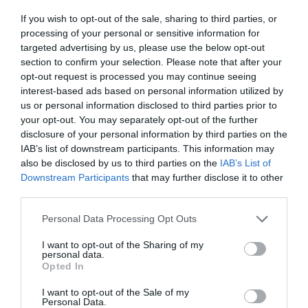
χώρο της άμυνας
If you wish to opt-out of the sale, sharing to third parties, or
Η πιο ταξιδιάρικη
processing of your personal or sensitive information for
βαλίτσα του φετινού
targeted advertising by us, please use the below opt-out
καλοκαιριού έχει την
section to confirm your selection. Please note that after your
υπογραφή της Xiaomi
31.07.2026
opt-out request is processed you may continue seeing
interest-based ads based on personal information utilized by
us or personal information disclosed to third parties prior to
ΟΛΗ Η ΡΟΗ ΕΙΔΗΣΕΩΝ
your opt-out. You may separately opt-out of the further
disclosure of your personal information by third parties on the
IAB’s list of downstream participants. This information may
also be disclosed by us to third parties on the
IAB’s List of
Downstream Participants
that may further disclose it to other
third parties.
Please note that this website/app uses one or more Google
Personal Data Processing Opt Outs
services and may gather and store information including but
not limited to your visit or usage behaviour. You may click to
I want to opt-out of the Sharing of my
personal data.
grant or deny consent to Google and its third-party tags to
Opted In
use your data for below specified purposes in below Google
consent section.
I want to opt-out of the Sale of my
Personal Data.