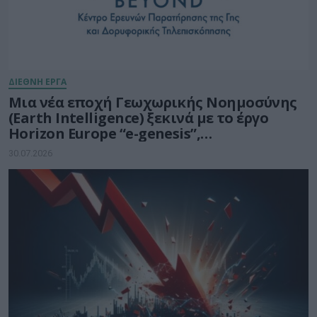
ΔΙΕΘΝΗ ΕΡΓΑ
Μια νέα εποχή Γεωχωρικής Νοημοσύνης
(Earth Intelligence) ξεκινά με το έργο
Horizon Europe “e-genesis”,
προϋπολογισμού 7,5 εκατ. ευρώ
30.07.2026