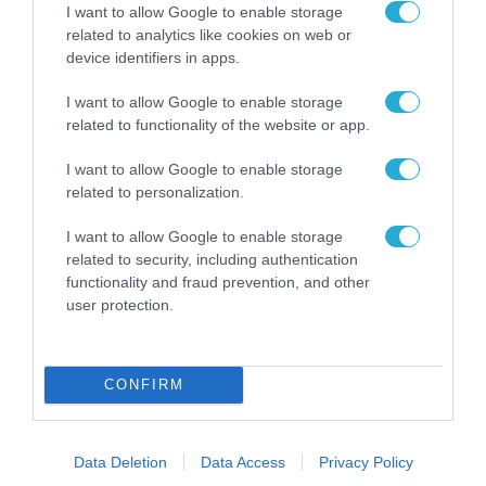
31.07.2026
I want to allow Google to enable storage
related to analytics like cookies on web or
device identifiers in apps.
I want to allow Google to enable storage
related to functionality of the website or app.
I want to allow Google to enable storage
related to personalization.
I want to allow Google to enable storage
related to security, including authentication
functionality and fraud prevention, and other
user protection.
ΣΥΝΕΝΤΕΥΞΕΙΣ
Elon Musk, podcast: «Η AI θα αλλάξει την
οικονομία όσο καμία άλλη τεχνολογία». Η
CONFIRM
εποχή της υπερνοημοσύνης έρχεται.
31.07.2026
Data Deletion
Data Access
Privacy Policy