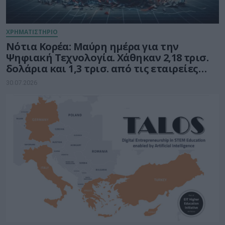
ΧΡΗΜΑΤΙΣΤΗΡΙΟ
Νότια Κορέα: Μαύρη ημέρα για την
Ψηφιακή Τεχνολογία. Χάθηκαν 2,18 τρισ.
δολάρια και 1,3 τρισ. από τις εταιρείες
ημιαγωγών
30.07.2026