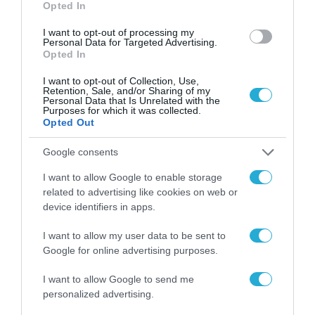
Opted In
ΔΙΕΘΝΗ
I want to opt-out of processing my
Personal Data for Targeted Advertising.
Opted In
I want to opt-out of Collection, Use,
Retention, Sale, and/or Sharing of my
Personal Data that Is Unrelated with the
Purposes for which it was collected.
Opted Out
Google consents
I want to allow Google to enable storage
related to advertising like cookies on web or
device identifiers in apps.
I want to allow my user data to be sent to
ΕΥΡΩΠΑΪΚΗ ΕΠΙΤΡΟΠΗ
Google for online advertising purposes.
Το χρηματοδοτούμενο από την ΕΕ έργο
“The Gaming Police” ενισχύει την
I want to allow Google to send me
ασφάλεια των παιδιών στο διαδίκτυο
personalized advertising.