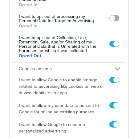
31.07.2026
χώρο της άμυνας
Opted In
Η πιο ταξιδιάρικη
I want to opt-out of processing my
Personal Data for Targeted Advertising.
βαλίτσα του φετινού
Opted In
καλοκαιριού έχει την
υπογραφή της Xiaomi
31.07.2026
I want to opt-out of Collection, Use,
Retention, Sale, and/or Sharing of my
Personal Data that Is Unrelated with the
Purposes for which it was collected.
ΟΛΗ Η ΡΟΗ ΕΙΔΗΣΕΩΝ
Opted Out
Google consents
I want to allow Google to enable storage
related to advertising like cookies on web or
device identifiers in apps.
I want to allow my user data to be sent to
Google for online advertising purposes.
I want to allow Google to send me
personalized advertising.