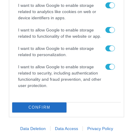
I want to allow Google to enable storage
related to analytics like cookies on web or
ΕΡΓΑ - ΕΓΚΑΤΑΣΤΑΣΕΙΣ
device identifiers in apps.
I want to allow Google to enable storage
related to functionality of the website or app.
I want to allow Google to enable storage
related to personalization.
I want to allow Google to enable storage
related to security, including authentication
functionality and fraud prevention, and other
user protection.
ΕΡΓΑ - ΕΓΚΑΤΑΣΤΑΣΕΙΣ
CONFIRM
ΕΚΤΕΡ: Επένδυση 53,3 εκατ. ευρώ στις
«Κολυμπήθρες» της Πάρου
Data Deletion
Data Access
Privacy Policy
23.07.2026