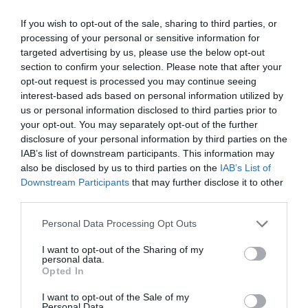
ΡΟΗ ΕΙΔΗΣΕΩΝ
If you wish to opt-out of the sale, sharing to third parties, or
Το χρηματοδοτούμενο
processing of your personal or sensitive information for
από την ΕΕ έργο “The
targeted advertising by us, please use the below opt-out
Gaming Police”
section to confirm your selection. Please note that after your
ενισχύει την ασφάλεια
31.07.2026
opt-out request is processed you may continue seeing
των παιδιών στο
διαδίκτυο
interest-based ads based on personal information utilized by
ΑΑΔΕ: Διευκρινίσεις
us or personal information disclosed to third parties prior to
για τα πρόστιμα σε
your opt-out. You may separately opt-out of the further
παραβάσεις που
disclosure of your personal information by third parties on the
αφορούν τους ΦΗΜ
IAB’s list of downstream participants. This information may
31.07.2026
also be disclosed by us to third parties on the
IAB’s List of
Downstream Participants
that may further disclose it to other
Σ. Καλαφάτης: «Η
third parties.
Τεχνητή Νοημοσύνη
δεν είναι απλώς μια
Please note that this website/app uses one or more Google
Personal Data Processing Opt Outs
νέα τεχνολογία, είναι
31.07.2026
services and may gather and store information including but
μια νέα βιομηχανική
not limited to your visit or usage behaviour. You may click to
I want to opt-out of the Sharing of my
επανάσταση»
personal data.
grant or deny consent to Google and its third-party tags to
Νέος οδηγός του ΕΚΤ
Opted In
για τη χρηματοδότηση
use your data for below specified purposes in below Google
των ελληνικών
consent section.
I want to opt-out of the Sale of my
επιχειρήσεων στον
Personal Data.