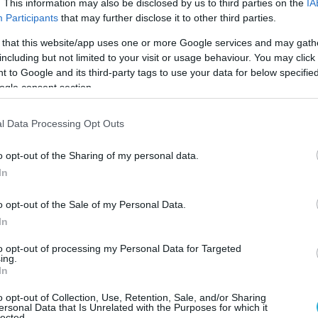
. This information may also be disclosed by us to third parties on the
IA
Participants
that may further disclose it to other third parties.
 that this website/app uses one or more Google services and may gath
including but not limited to your visit or usage behaviour. You may click 
 to Google and its third-party tags to use your data for below specifi
ogle consent section.
l Data Processing Opt Outs
o opt-out of the Sharing of my personal data.
In
o opt-out of the Sale of my Personal Data.
ουν και μάλιστα
In
to opt-out of processing my Personal Data for Targeted
ing.
In
ρογραμματίσεις ή να τα «ρυθμίσεις» είναι μία δ
o opt-out of Collection, Use, Retention, Sale, and/or Sharing
γνωσία ή «
τόχουν πάει το γράμμα».
ersonal Data that Is Unrelated with the Purposes for which it
lected.