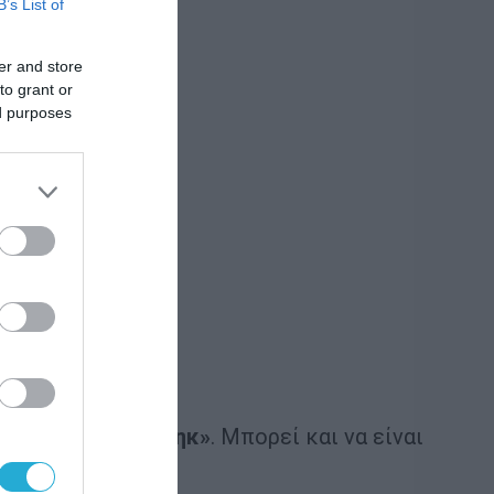
B’s List of
er and store
to grant or
ed purposes
ουλειά
«πης οφ κέηκ»
. Μπορεί και να είναι