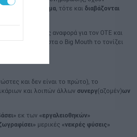
ι ανθυγιεινά ένσημα
, τότε και
διαβάζονται
οχειο)δηκτική της αναφορά για τον ΟΤΕ και
 του 2023. Μάλιστα ο Big Mouth το τονίζει
ώστες και δεν είναι το πρώτο), το
ρικάριων και λοιπών άλλων
συνεργ
(αζομέν)
ων
βάσει»
εκ των
«εργαλειοθηκών»
ζωγραφίσει»
μερικές
«νεκρές φύσεις»