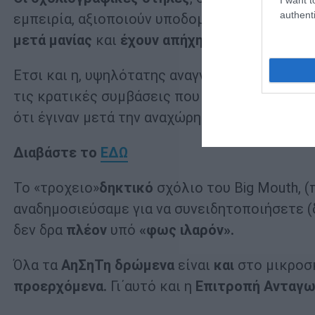
authenti
εμπειρία, αξιοποιούν υποδομές, γνωρίζουν τη
μετά μανίας
και
έχουν απήχηση στα υψηλά κλι
Ετσι και η, υψηλότατης αναγνωσιμότητας,
στή
τις κρατικές συμβάσεις που αθροίζονται σε 1
ότι έγιναν μετά την αναχώρηση του Πιέρ
Διαβάστε το
ΕΔΩ
Το «τροχειο»
δηκτικό
σχόλιο του Big Mouth, (
αναδημοσιεύσαμε για να συνειδητοποιήσετε 
δεν δρα
πλέον
υπό
«φως ιλαρόν».
Όλα τα
ΑηΣηΤη δρώμενα
είναι
και
στο μικρο
προερχόμενα.
Γι΄αυτό και η
Επιτροπή Ανταγω