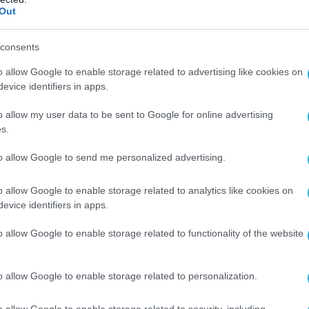
Out
σίου πολυεθνικής εταιρείας (αυτής παρακαλάει 
 πως και το γιατί των «ρομποτακίων»
παρουσι
consents
o allow Google to enable storage related to advertising like cookies on
evice identifiers in apps.
ης»
μιλάμε, αν δεν μπορείς να ξεχωρίσεις τη ζάχ
o allow my user data to be sent to Google for online advertising
s.
to allow Google to send me personalized advertising.
υ θα τα βάζεις να ψάχνουν, γιατί αν δεν . . . , τ
o allow Google to enable storage related to analytics like cookies on
evice identifiers in apps.
μεϊντάνι
και τάζουν και λαγούς και πετραχήλια.
o allow Google to enable storage related to functionality of the website
ΜΗΝΥΜΑ
o allow Google to enable storage related to personalization.
από ανθρώπους που έχουν αναπτυγμένα δίκτυα 
o allow Google to enable storage related to security, including