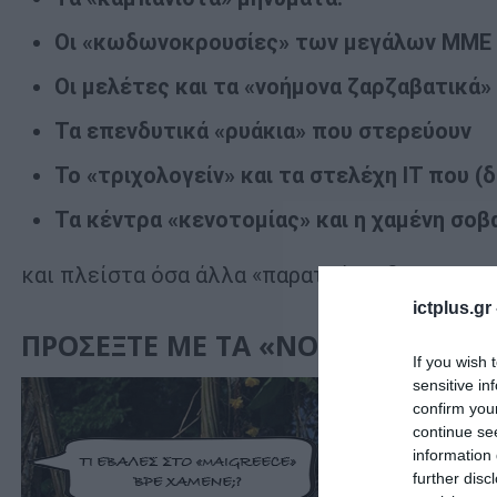
Οι «κωδωνοκρουσίες» των μεγάλων ΜΜΕ
Οι μελέτες και τα «νοήμονα ζαρζαβατικά»
Τα επενδυτικά «ρυάκια» που στερεύουν
Το «τριχολογείν» και τα στελέχη ΙΤ που (δ
Τα κέντρα «κενοτομίας» και η χαμένη σο
και πλείστα όσα άλλα «παρατράγουδα»
ictplus.gr
ΠΡΟΣΕΞΤΕ ΜΕ ΤΑ «ΝΟΗΜΟΝΑ». Θ
If you wish 
sensitive in
confirm you
continue se
information 
further disc