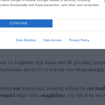
cation functionality and fraud prevention, and other user protection.
ν δουλειά τους και
έχουν κολλήσει και βαρέα κα
μάκια.
CONFIRM
λη «
Big
Mouth
»
του
Power
Game
έκανε την (τρ
,1 δισ. ευρώ, υπογεγραμμένες μετά τον Οκτώβριο
Data Deletion
Data Access
Privacy Policy
που το διάβασαν ήηδ πάνω από 50 χιλιάδες αναγν
(δυσκολάκι αυτό) ότι η πιάτσα των πληροφο(φ)
σκόπιο
και
παγκοίνως γνωστά, ειδικά τα
«εν συμ
νισμού
πήρε τους
«καμβάδες»
της και είπε να
«