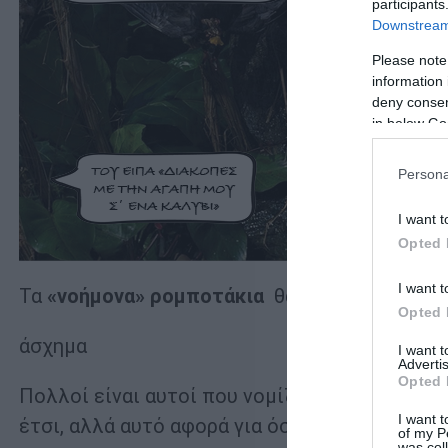
participants
Downstream 
Please note
information 
deny consent
in below Go
Persona
I want t
Opted 
I want t
Τα
«νοήμονα» ρομποτάκια
θα μας (σας) μπλέξ
Opted 
άσχημα
I want 
Advertis
Opted 
Πολλοί είναι αυτοί που νομίζουν πως να τα π
I want t
έτσι, αλλά αυτό αφορά για όσους έχουν τεχνο
of my P
was col