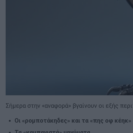
Σήμερα στην «αναφορά» βγαίνουν οι εξής περ
Οι «ρομποτάκηδες» και τα «πης οφ κέηκ»
Τα «καμπανιστά» μηνύματα.