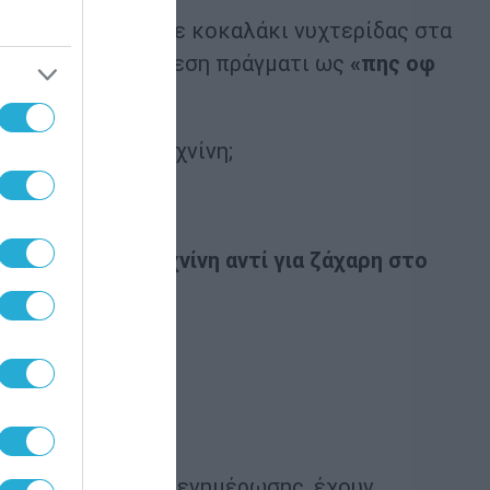
να μην βρεθεί ούτε κοκαλάκι νυχτερίδας στα
άζοντας την υπόθεση πράγματι ως
«πης οφ
αρη από την στρυχνίνη;
ότε, είπαμε:
Στρυχνίνη αντί για ζάχαρη στο
πληροφόρησης και ενημέρωσης, έχουν