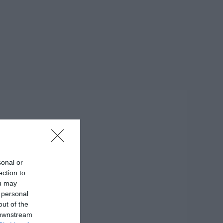
sonal or
ection to
ou may
 personal
out of the
 downstream