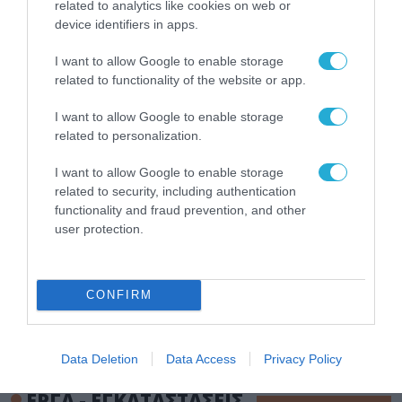
βαλίτσα του φετινού
related to analytics like cookies on web or
καλοκαιριού έχει την
device identifiers in apps.
υπογραφή της Xiaomi
31.07.2026
I want to allow Google to enable storage
related to functionality of the website or app.
ΟΛΗ Η ΡΟΗ ΕΙΔΗΣΕΩΝ
I want to allow Google to enable storage
related to personalization.
I want to allow Google to enable storage
related to security, including authentication
functionality and fraud prevention, and other
user protection.
CONFIRM
Data Deletion
Data Access
Privacy Policy
ΕΡΓΑ - ΕΓΚΑΤΑΣΤΑΣΕΙΣ