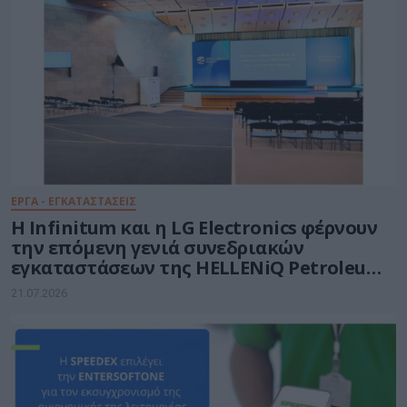
ΕΡΓΑ - ΕΓΚΑΤΑΣΤΑΣΕΙΣ
Η Infinitum και η LG Electronics φέρνουν
την επόμενη γενιά συνεδριακών
εγκαταστάσεων της HELLENiQ Petroleum
στον Ασπρόπυργο
21.07.2026