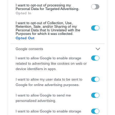
από την ΕΕ έργο “The
Gaming Police”
I want to opt-out of processing my
Personal Data for Targeted Advertising.
ενισχύει την ασφάλεια
31.07.2026
Opted In
των παιδιών στο
διαδίκτυο
I want to opt-out of Collection, Use,
ΑΑΔΕ: Διευκρινίσεις
Retention, Sale, and/or Sharing of my
για τα πρόστιμα σε
Personal Data that Is Unrelated with the
παραβάσεις που
Purposes for which it was collected.
Opted Out
αφορούν τους ΦΗΜ
31.07.2026
Google consents
Σ. Καλαφάτης: «Η
Τεχνητή Νοημοσύνη
I want to allow Google to enable storage
δεν είναι απλώς μια
related to advertising like cookies on web or
νέα τεχνολογία, είναι
device identifiers in apps.
31.07.2026
μια νέα βιομηχανική
επανάσταση»
I want to allow my user data to be sent to
Νέος οδηγός του ΕΚΤ
Google for online advertising purposes.
για τη χρηματοδότηση
των ελληνικών
I want to allow Google to send me
επιχειρήσεων στον
31.07.2026
personalized advertising.
χώρο της άμυνας
I want to allow Google to enable storage
Η πιο ταξιδιάρικη