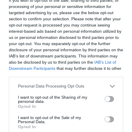
If you wish to opt-out of the sale, sharing to third parties, or
processing of your personal or sensitive information for
targeted advertising by us, please use the below opt-out
section to confirm your selection. Please note that after your
opt-out request is processed you may continue seeing
interest-based ads based on personal information utilized by
us or personal information disclosed to third parties prior to
your opt-out. You may separately opt-out of the further
disclosure of your personal information by third parties on the
IAB’s list of downstream participants. This information may
also be disclosed by us to third parties on the
IAB’s List of
Downstream Participants
that may further disclose it to other
third parties.
Please note that this website/app uses one or more Google
Personal Data Processing Opt Outs
services and may gather and store information including but
not limited to your visit or usage behaviour. You may click to
I want to opt-out of the Sharing of my
personal data.
grant or deny consent to Google and its third-party tags to
Opted In
use your data for below specified purposes in below Google
ΡΟΗ ΕΙΔΗΣΕΩΝ
consent section.
I want to opt-out of the Sale of my
Personal Data.
Το χρηματοδοτούμενο
Opted In