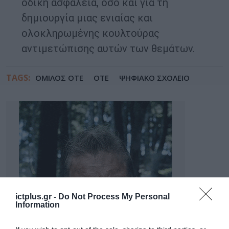
οδική ασφάλεια, όσο και για τη
δημιουργία μιας ενιαίας και
ολοκληρωμένης κουλτούρας
αντιμετώπισης αυτών των θεμάτων.
TAGS:
ΟΜΙΛΟΣ ΟΤΕ
ΟΤΕ
ΨΗΦΙΑΚΟ ΣΧΟΛΕΙΟ
ictplus.gr -
Do Not Process My Personal
Information