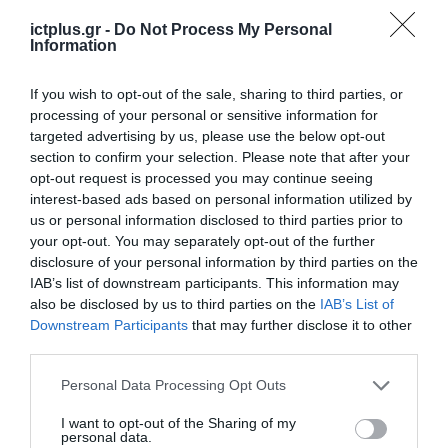
δεν είναι απλώς μια
νέα τεχνολογία, είναι
ictplus.gr -
Do Not Process My Personal
31.07.2026
μια νέα βιομηχανική
Information
επανάσταση»
Νέος οδηγός του ΕΚΤ
If you wish to opt-out of the sale, sharing to third parties, or
για τη χρηματοδότηση
processing of your personal or sensitive information for
των ελληνικών
targeted advertising by us, please use the below opt-out
επιχειρήσεων στον
31.07.2026
χώρο της άμυνας
section to confirm your selection. Please note that after your
opt-out request is processed you may continue seeing
Η πιο ταξιδιάρικη
interest-based ads based on personal information utilized by
βαλίτσα του φετινού
us or personal information disclosed to third parties prior to
καλοκαιριού έχει την
your opt-out. You may separately opt-out of the further
υπογραφή της Xiaomi
disclosure of your personal information by third parties on the
31.07.2026
IAB’s list of downstream participants. This information may
also be disclosed by us to third parties on the
IAB’s List of
ΟΛΗ Η ΡΟΗ ΕΙΔΗΣΕΩΝ
Downstream Participants
that may further disclose it to other
third parties.
Please note that this website/app uses one or more Google
Personal Data Processing Opt Outs
services and may gather and store information including but
not limited to your visit or usage behaviour. You may click to
I want to opt-out of the Sharing of my
personal data.
grant or deny consent to Google and its third-party tags to