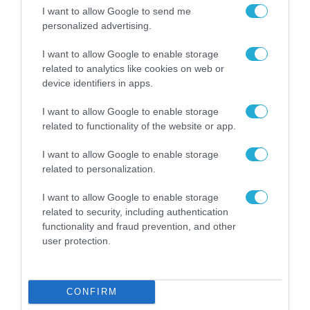
I want to allow Google to send me
personalized advertising.
ΕΚΔΗΛΩΣΕΙΣ METATEAM | TEAMWORKS
I want to allow Google to enable storage
e-Government Forum: Στις 14 Οκτωβρίου η
related to analytics like cookies on web or
μεγάλη συνάντηση της Ψηφιακής
device identifiers in apps.
Διακυβέρνησης στην εποχή μετά το RRF
31.07.2026
I want to allow Google to enable storage
related to functionality of the website or app.
I want to allow Google to enable storage
related to personalization.
I want to allow Google to enable storage
related to security, including authentication
functionality and fraud prevention, and other
user protection.
CONFIRM