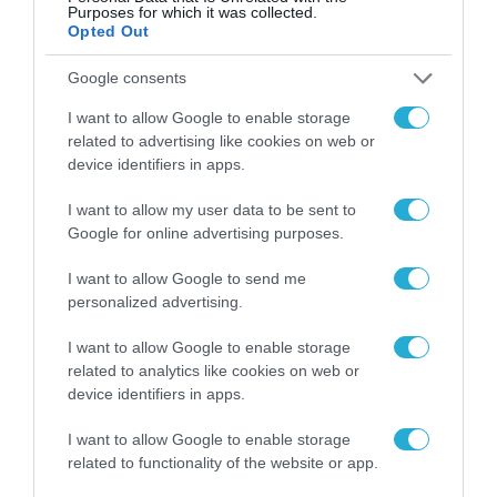
δεν είναι απλώς μια
Purposes for which it was collected.
νέα τεχνολογία, είναι
Opted Out
31.07.2026
μια νέα βιομηχανική
επανάσταση»
Google consents
Νέος οδηγός του ΕΚΤ
για τη χρηματοδότηση
I want to allow Google to enable storage
των ελληνικών
related to advertising like cookies on web or
επιχειρήσεων στον
device identifiers in apps.
31.07.2026
χώρο της άμυνας
I want to allow my user data to be sent to
Η πιο ταξιδιάρικη
Google for online advertising purposes.
βαλίτσα του φετινού
καλοκαιριού έχει την
υπογραφή της Xiaomi
I want to allow Google to send me
31.07.2026
personalized advertising.
ΟΛΗ Η ΡΟΗ ΕΙΔΗΣΕΩΝ
I want to allow Google to enable storage
related to analytics like cookies on web or
device identifiers in apps.
I want to allow Google to enable storage
related to functionality of the website or app.