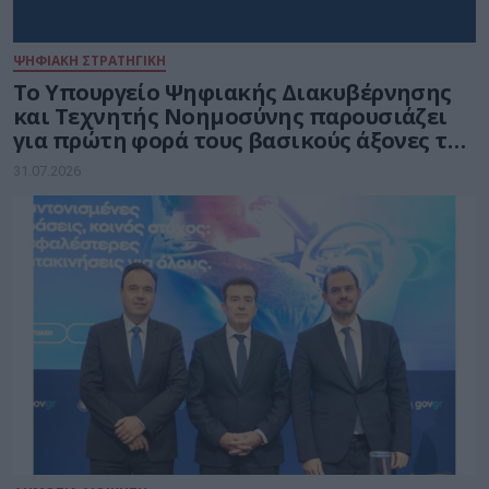
ΨΗΦΙΑΚΗ ΣΤΡΑΤΗΓΙΚΗ
Το Υπουργείο Ψηφιακής Διακυβέρνησης
και Τεχνητής Νοημοσύνης παρουσιάζει
για πρώτη φορά τους βασικούς άξονες του
νέου Εθνικού Διαστημικού Προγράμματος
31.07.2026