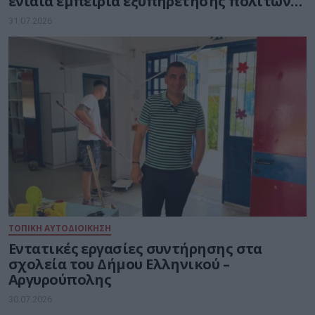
ενιαία εμπειρία εξυπηρέτησης πολιτών
και επιχειρήσεων
31.07.2026
ΤΟΠΙΚΗ ΑΥΤΟΔΙΟΙΚΗΣΗ
Εντατικές εργασίες συντήρησης στα
σχολεία του Δήμου Ελληνικού –
Αργυρούπολης
30.07.2026