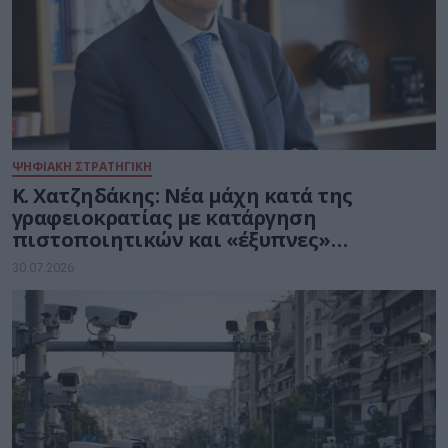
ΨΗΦΙΑΚΗ ΣΤΡΑΤΗΓΙΚΗ
Κ. Χατζηδάκης: Νέα μάχη κατά της
γραφειοκρατίας με κατάργηση
πιστοποιητικών και «έξυπνες»
διασταυρώσεις του Δημοσίου
30.07.2026