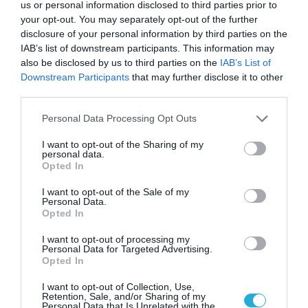
us or personal information disclosed to third parties prior to
your opt-out. You may separately opt-out of the further
disclosure of your personal information by third parties on the
IAB’s list of downstream participants. This information may
also be disclosed by us to third parties on the
IAB’s List of
Downstream Participants
that may further disclose it to other
third parties.
ΡΟΗ ΕΙΔΗΣΕΩΝ
Please note that this website/app uses one or more Google
Personal Data Processing Opt Outs
Το χρηματοδοτούμενο
services and may gather and store information including but
από την ΕΕ έργο “The
not limited to your visit or usage behaviour. You may click to
I want to opt-out of the Sharing of my
Gaming Police”
personal data.
grant or deny consent to Google and its third-party tags to
Opted In
ενισχύει την ασφάλεια
use your data for below specified purposes in below Google
31.07.2026
των παιδιών στο
consent section.
I want to opt-out of the Sale of my
διαδίκτυο
Personal Data.
ΑΑΔΕ: Διευκρινίσεις
Opted In
για τα πρόστιμα σε
παραβάσεις που
I want to opt-out of processing my
αφορούν τους ΦΗΜ
Personal Data for Targeted Advertising.
31.07.2026
Opted In
Σ. Καλαφάτης: «Η
I want to opt-out of Collection, Use,
Retention, Sale, and/or Sharing of my
Τεχνητή Νοημοσύνη
Personal Data that Is Unrelated with the