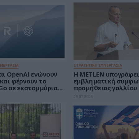
ΥΝΕΡΓΑΣΙΑ
ΣΤΡΑΤΗΓΙΚΗ ΣΥΝΕΡΓΑΣΙΑ
και OpenAI ενώνουν
Η METLEN υπογράφε
και φέρνουν το
εμβληματική συμφω
Go σε εκατομμύρια
προμήθειας γαλλίου
29.07.2026