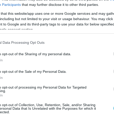
πληροφοριακών συστημάτων ασφαλείας της της
Participants
that may further disclose it to other third parties.
σχεδιασμό πληροφοριακών συστημάτων τόσο γι
 that this website/app uses one or more Google services and may gath
 συνεργασία στοχεύει στην διαχείριση των
including but not limited to your visit or usage behaviour. You may click 
 to Google and its third-party tags to use your data for below specifi
ι μικρές, μεσαίες και μεγάλες επιχειρήσεις 
ogle consent section.
l Data Processing Opt Outs
ανάσταση στην καθημερινότητα των επιχειρήσεω
η συνεργασία είναι το κλειδί για την αξιοποίησ
o opt-out of the Sharing of my personal data.
In
ογίες που προσφέρουμε”, δήλωσε ο
Γιώργος
re
. “Συνεργαζόμενοι με την
Extreme
, συνδυάζουμ
o opt-out of the Sale of my Personal Data.
 καινοτόμες λύσεις που θα λύσουν τα χέρια των
In
υς και τις Περιφέρειες σε πολλές από τις
to opt-out of processing my Personal Data for Targeted
ing.
.
In
ς με την Netsquare στην Ελληνική Αγορά” δήλω
o opt-out of Collection, Use, Retention, Sale, and/or Sharing
ersonal Data that Is Unrelated with the Purposes for which it
 Israel, Romania, Greece, Cyprus & Malta της Extre
lected.