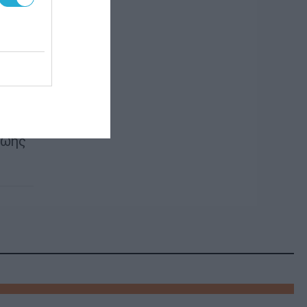
ή
εων.
ν
ζωής