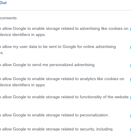
Out
χυρή συνεργασία με τους υφιστάμενους και τους
e Networks μαζί με την ομάδα της Netsquare θα
consents
στην ελληνική αγορά με πρωταγωνιστή το Extre
o allow Google to enable storage related to advertising like cookies on
gement. Ανυπομονώ να δουλέψουμε μαζί.”
evice identifiers in apps.
o allow my user data to be sent to Google for online advertising
are και η Extreme θα παρουσιάσουν τη συνεργασί
s.
“
Smart
Cities
“,
στο
Ζάππειο Μέγαρο
, την
Παρασ
ια της έκθεσης, o κ. Σταματούκος, θα υποδεχθεί
to allow Google to send me personalized advertising.
Greece, Cyprus & Malta της
Extreme
Networks
σε μ
o allow Google to enable storage related to analytics like cookies on
Fabric Connect Empower the Smart Cities Netwo
evice identifiers in apps.
,
κατά την οποία θα ρίξουν φως στις καινοτόμε
o allow Google to enable storage related to functionality of the website
ίξεις για τις «έξυπνες πόλεις»
 διοργανωθεί
meet
n
greet
στο περίπτερο της
o allow Google to enable storage related to personalization.
ορεί να συζητήσει με τον
Eli
Kendel
και τα στελέ
o allow Google to enable storage related to security, including