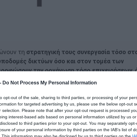
ώνουν τη
στρατηγική τους συνεργασία τόσο στ
υποδομές δικτύων όσο και στον τομέα των
μορφώσουν την οργάνωση τόσο επιχειρήσεων, 
υν τη ζωή των πολιτών
, οι δύο εταιρείες ενώνο
 -
Do Not Process My Personal Information
ολογιών αιχμής σε ενσύρματα και ασύρματα δί
 μέλλοντος
.
to opt-out of the sale, sharing to third parties, or processing of your per
formation for targeted advertising by us, please use the below opt-out s
r selection. Please note that after your opt-out request is processed y
xtreme
συγκεντρώνει την κατάλληλη τεχνογνω
eing interest-based ads based on personal information utilized by us or
ένων λύσεων δικτυακών υποδομών. Συνδυάζοντα
disclosed to third parties prior to your opt-out. You may separately opt-
losure of your personal information by third parties on the IAB’s list of
σμού και εγκατάστασης ολοκληρωμένων συστημ
. This information may also be disclosed by us to third parties on the
IA