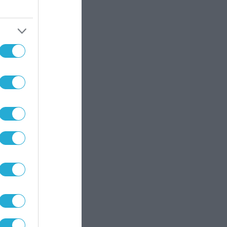
me
α και
κευή
 τον
ία
rks
ς
χη