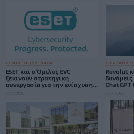
ΣΤΡΑΤΗΓΙΚΗ ΣΥΝΕΡΓΑΣΙΑ
ΣΤΡΑΤΗΓΙΚΗ Σ
ESET και ο Όμιλος EVC
Revolut 
ξεκινούν στρατηγική
δυνάμεις 
συνεργασία για την ενίσχυση
ChatGPT 
της ανθεκτικότητας της
πελάτες
30.07.2026
30.07.2026
Ευρώπης στους τομείς
κυβερνοασφάλειας και
ενέργειας