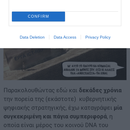
CONFIRM
Data Deletion
Data Access
Privacy Policy
Παρακολουθώντας εδώ και
δεκάδες χρόνια
την πορεία της (εκάστοτε) κυβερνητικής
ψηφιακής στρατηγικής, έχω καταγράψει
μία
συγκεκριμένη και πάγια συμπεριφορά
, η
οποία είναι μέρος του κοινού DNA του