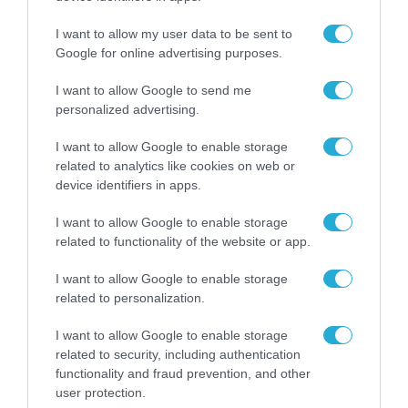
Αρα?
I want to allow my user data to be sent to
Google for online advertising purposes.
Αρα
«μαστιγώματα με πούπουλα» από την
I want to allow Google to send me
Επιτροπή Ανταγωνισμού
για αυτούς που θα
personalized advertising.
μπουν σε «πρόγραμμα επιείκειας» ή θα
I want to allow Google to enable storage
εφαρμόσουν το
«στρίβειν δια του
related to analytics like cookies on web or
αρραβώνος»
, όπως πρότεινε ο Στέφανος
device identifiers in apps.
Στρατηγός στον Ντίνο Ηλιόπουλο (φωτό
I want to allow Google to enable storage
άνω) στην ταινία «ο Ατσίδας»
related to functionality of the website or app.
I want to allow Google to enable storage
ΤΑ «ΑΝΕΚΤΕΛΕΣΤΑ» ΚΑΙ ΠΩΣ ΔΕΝ
related to personalization.
ΘΑ ΓΙΝΟΥΝ (ΟΛΑ) ΤΑ ΕΡΓΑ
I want to allow Google to enable storage
ΠΛΗΡΟΦΟΡΙΚΗΣ ΤΟΥ
RRF
(Σήριαλ
related to security, including authentication
functionality and fraud prevention, and other
με συνέχειες)
user protection.