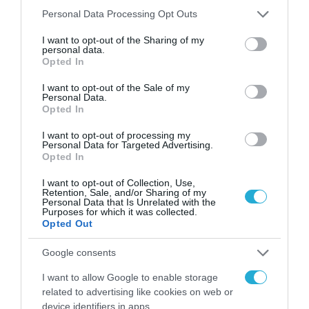
Και ιδού ποιες είναι οι ποινές της Επιτροπής
Please note that this website/app uses one or more Google
Personal Data Processing Opt Outs
services and may gather and store information including but
Ανταγωνισμούς για τις επιχειρήσεις που θα
not limited to your visit or usage behaviour. You may click to
I want to opt-out of the Sharing of my
personal data.
ζητήσουν «ήμαρτον», για να μην λέτε.
grant or deny consent to Google and its third-party tags to
Opted In
use your data for below specified purposes in below Google
consent section.
Ολική ή μερική απαλλαγή από τα
I want to opt-out of the Sale of my
Personal Data.
διοικητικά πρόστιμα,
Opted In
Εξάλειψη του αξιόποινου ή μειωμένη
I want to opt-out of processing my
Personal Data for Targeted Advertising.
ποινή για τα υπαίτια φυσικά πρόσωπα,
Opted In
Πλήρης απαλλαγή της επιχείρησης από
I want to opt-out of Collection, Use,
Retention, Sale, and/or Sharing of my
Personal Data that Is Unrelated with the
κάθε είδους διοικητικές κυρώσεις και
Purposes for which it was collected.
Opted Out
Κανένας αποκλεισμός των
συγκεκριμένων επιχειρήσεων από τους
Google consents
δημόσιους διαγωνισμούς ή τις συμβάσεις
I want to allow Google to enable storage
related to advertising like cookies on web or
παραχώρησης
device identifiers in apps.