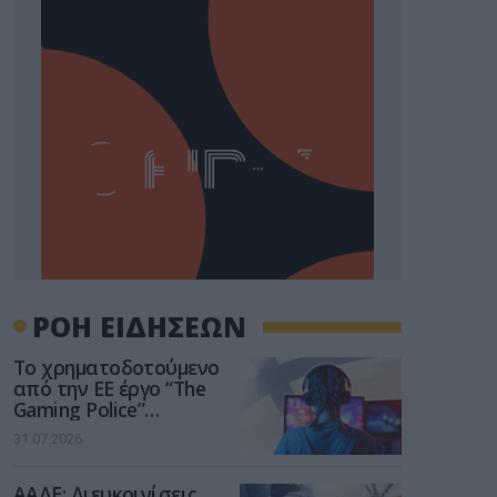
ΡΟΗ ΕΙΔΗΣΕΩΝ
Το χρηματοδοτούμενο
από την ΕΕ έργο “The
Gaming Police”
ενισχύει την ασφάλεια
31.07.2026
των παιδιών στο
διαδίκτυο
ΑΑΔΕ: Διευκρινίσεις