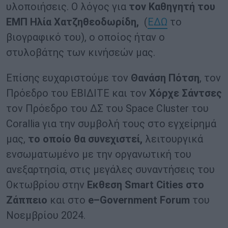
υλοποιήσεις. Ο λόγος για
τον Καθηγητή του
ΕΜΠ Ηλία Χατζηθεοδωρίδη,
(
ΕΔΩ
το
βιογραφικό του), ο οποίος ήταν ο
στυλοβάτης των κινήσεών μας.
Eπίσης ευχαριστούμε τον
Θανάση Πότση
, τον
Πρόεδρο του ΕΒΙΔΙΤΕ και τον
Χόρχε Σάντσες
τον Πρόεδρο του ΔΣ του Space Cluster του
Corallia για την συμβολή τους στο εγχείρημά
μας,
το οποίο θα συνεχιστεί,
λειτουργικά
ενσωματωμένο με την οργανωτική του
ανεξαρτησία, στις μεγάλες συναντήσεις του
Οκτωβρίου στην
Εκθεση
Smart
Cities
στο
Ζάππειο
και στο
e
–
Government
Forum
του
Νοεμβρίου 2024.