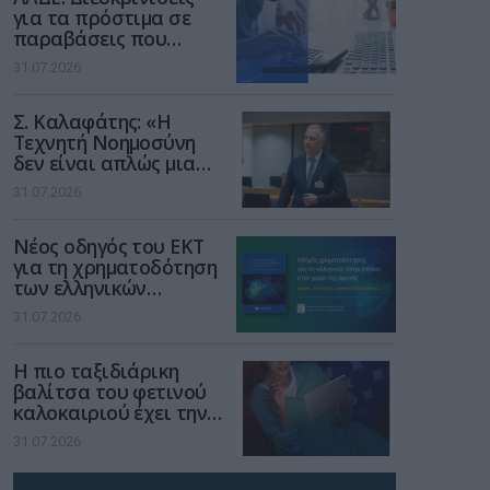
για τα πρόστιμα σε
παραβάσεις που
αφορούν τους ΦΗΜ
31.07.2026
Σ. Καλαφάτης: «Η
Τεχνητή Νοημοσύνη
δεν είναι απλώς μια
νέα τεχνολογία, είναι
31.07.2026
μια νέα βιομηχανική
επανάσταση»
Νέος οδηγός του ΕΚΤ
για τη χρηματοδότηση
των ελληνικών
επιχειρήσεων στον
31.07.2026
χώρο της άμυνας
Η πιο ταξιδιάρικη
βαλίτσα του φετινού
καλοκαιριού έχει την
υπογραφή της Xiaomi
31.07.2026