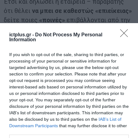
Έτσι και δηλώσει η εταιρεία – παραβάτης
ότι θέλει
να μπει σε καθεστώς «επιείκειας»
δείτε ποιες
«ποινές»
επιβάλλονται από την
Επιτροπή Ανταγωνισμού. Αρκεί οι
ictplus.gr -
Do Not Process My Personal
επιχειρήσεις, οι ενώσεις επιχειρήσεων, αλλά
Information
και τα φυσικά πρόσωπα να ομολογήσουν τις
If you wish to opt-out of the sale, sharing to third parties, or
πράξεις νόθευσης ανταγωνισμού.
processing of your personal or sensitive information for
targeted advertising by us, please use the below opt-out
Να ζητήσουν «ήμαρτον»
δηλαδή, για να μπουν
section to confirm your selection. Please note that after your
opt-out request is processed you may continue seeing
σε
«πρόγραμμα επιείκειας».
Από εκεί και
interest-based ads based on personal information utilized by
μετά και
χωρίς να βγει κάτι στη
us or personal information disclosed to third parties prior to
δημοσιότητα
διότι υπάρχουν και τα
your opt-out. You may separately opt-out of the further
disclosure of your personal information by third parties on the
«δεδομένα» που (δυστυχώς) υπερτερούν της
IAB’s list of downstream participants. This information may
ενημέρωσης του κοινωνικού συνόλου,
also be disclosed by us to third parties on the
IAB’s List of
Downstream Participants
that may further disclose it to other
γίνονται τα εξής
απρόσμενα.
third parties.