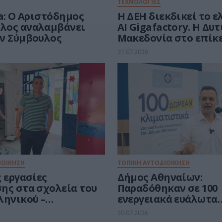
ΤΕΧΝΟΛΟΓΙΕΣ
a: Ο Αριστόδημος
Η ΔΕΗ διεκδικεί το 
λος αναλαμβάνει
AI Gigafactory. Η Δυ
ν Σύμβουλος
Μακεδονία στο επίκ
ευρωπαϊκής μάχης τω
31.07.2026
ευρώ για την Τεχνητ
Νοημοσύνη
ΙΟΙΚΗΣΗ
ΤΟΠΙΚΗ ΑΥΤΟΔΙΟΙΚΗΣΗ
 εργασίες
Δήμος Αθηναίων:
ης στα σχολεία του
Παραδόθηκαν σε 100
ληνικού –
ενεργειακά ευάλωτα
πολης
νοικοκυριά τα vouche
30.07.2026
δωρεάν κλιματιστικ