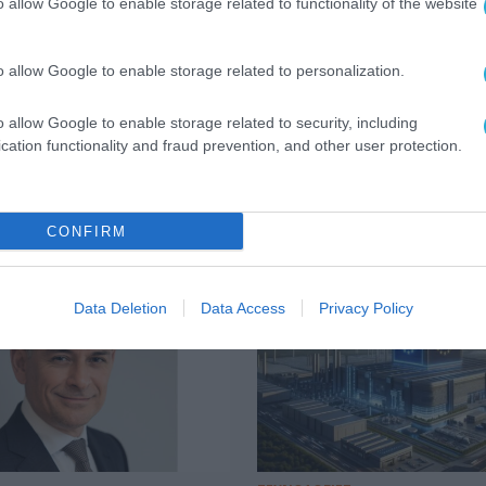
o allow Google to enable storage related to functionality of the website
της τεχνολογίας στη εποχή της Τεχνητής Νοημοσύ
o allow Google to enable storage related to personalization.
o allow Google to enable storage related to security, including
cation functionality and fraud prevention, and other user protection.
CONFIRM
Data Deletion
Data Access
Privacy Policy