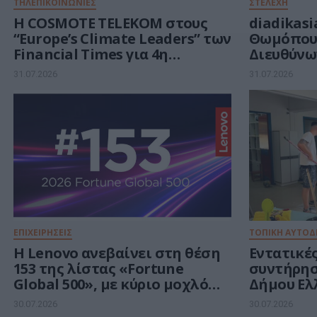
ΤΗΛΕΠΙΚΟΙΝΩΝΙΕΣ
ΣΤΕΛΕΧΗ
Η COSMOTE TELEKOM στους
diadikasi
“Europe’s Climate Leaders” των
Θωμόπου
Financial Times για 4η
Διευθύνω
συνεχόμενη χρονιά
31.07.2026
31.07.2026
ΕΠΙΧΕΙΡΗΣΕΙΣ
ΤΟΠΙΚΗ ΑΥΤΟΔ
Η Lenovo ανεβαίνει στη θέση
Εντατικές
153 της λίστας «Fortune
συντήρησ
Global 500», με κύριο μοχλό
Δήμου Ελ
ανάπτυξης την Τεχνητή
Αργυρού
30.07.2026
30.07.2026
Νοημοσύνη