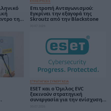
ΕΠΙΧΕΙΡΗΣΕΙΣ
ελληνικό
Επιτροπή Ανταγωνισμού:
τική
Εγκρίνει την εξαγορά της
εντρο της
Skroutz από την Blackstone
ν 30 δισ.
30.07.2026
ή
ΣΤΡΑΤΗΓΙΚΗ ΣΥΝΕΡΓΑΣΙΑ
ESET και ο Όμιλος EVC
ξεκινούν στρατηγική
συνεργασία για την ενίσχυση
rs για
της ανθεκτικότητας της
30.07.2026
ά
Ευρώπης στους τομείς