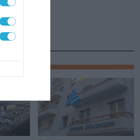
νης.»