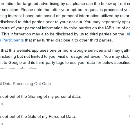
formation for targeted advertising by us, please use the below opt-out s
r selection. Please note that after your opt-out request is processed y
eing interest-based ads based on personal information utilized by us or
disclosed to third parties prior to your opt-out. You may separately opt-
losure of your personal information by third parties on the IAB’s list of
. This information may also be disclosed by us to third parties on the
IA
Participants
that may further disclose it to other third parties.
 that this website/app uses one or more Google services and may gath
ε τα πρόσφατα αποτελέσματα της IDC για το
including but not limited to your visit or usage behaviour. You may click 
μία φορά την
πρώτη θέση στην αγορά υπολογισ
 to Google and its third-party tags to use your data for below specifi
ogle consent section.
ώ κατέγραψε
εντυπωσιακό μερίδιο ρεκόρ σε
Lar
ος – Μάρτιος 2026).
l Data Processing Opt Outs
o opt-out of the Sharing of my personal data.
In
nits
με μερίδιο 26.3%
o opt-out of the Sale of my Personal Data.
 PC U
nits
με μερίδιο 24.7%
και σε
Notebook Unit
In