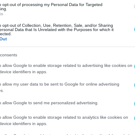
to opt-out of processing my Personal Data for Targeted
ing.
ablets
Units
,
με μερίδιο 29,6%
για δεύτερη χρονι
In
al
Notebooks
,
στην αγορά των
SMB, με μερίδιο
o opt-out of Collection, Use, Retention, Sale, and/or Sharing
ersonal Data that Is Unrelated with the Purposes for which it
lected.
Out
χρονιάς αναφέρεται στα αποτελέσματα του
Lar
consents
ου Οικονομικού έτους 25/26, όπου κατέγραψε
 αυτό προκύπτει από πωλήσεις τόσο στον ιδι
o allow Google to enable storage related to advertising like cookies on
evice identifiers in apps.
αν μερίδιο αγοράς 45,5% & 46,6% αντίστοιχα.
o allow my user data to be sent to Google for online advertising
μβουλος της
Lenovo
για Ελλάδα και Κύπρο, κ.
s.
ηση της κορυφαίας θέσης της Lenovo επιβεβαιώνε
to allow Google to send me personalized advertising.
ακτα. Συνεχίζουμε να επενδύουμε δυναμικά στην
ύσεις που ανταποκρίνονται στις πραγματικές ανάγ
o allow Google to enable storage related to analytics like cookies on
evice identifiers in apps.
αποτελούν απόδειξη της εμπιστοσύνης που μας δε
τούμε θερμά, όπως και την ομάδα της Lenovo, που 