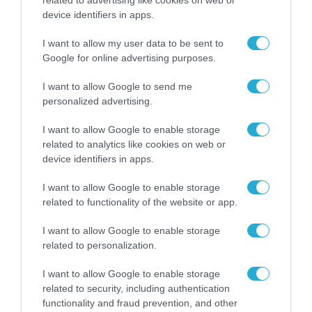
έχει την επιμέλεια βρέφους ή νηπίου). Λόγω
device identifiers in apps.
της πιλοτικής φύσης του έργου, ο συνολικός
αριθμός των ως άνω υποκειμένων ανέρχεται
I want to allow my user data to be sent to
Google for online advertising purposes.
στα 700 άτομα περίπου».
I want to allow Google to send me
personalized advertising.
TAGS:
ΕΕΤΑΑ
I want to allow Google to enable storage
related to analytics like cookies on web or
device identifiers in apps.
I want to allow Google to enable storage
related to functionality of the website or app.
I want to allow Google to enable storage
related to personalization.
I want to allow Google to enable storage
related to security, including authentication
functionality and fraud prevention, and other