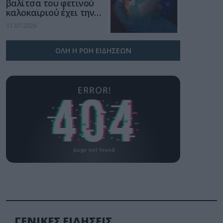
βαλίτσα του φετινού
καλοκαιριού έχει την
υπογραφή της Xiaomi
31.07.2026
ΟΛΗ Η ΡΟΗ ΕΙΔΗΣΕΩΝ
ΓΕΝΙΚΕΣ ΕΙΔΗΣΕΙΣ