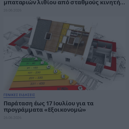
μπαταριών λιθίου από σταθμούς κινητής
τηλεφωνίας
26.06.2026
ΓΕΝΙΚΕΣ ΕΙΔΗΣΕΙΣ
Παράταση έως 17 Ιουλίου για τα
προγράμματα «Εξοικονομώ»
26.06.2026