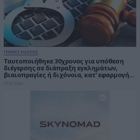
ΓΕΝΙΚΕΣ ΕΙΔΗΣΕΙΣ
Ταυτοποιήθηκε 30χρονος για υπόθεση
διέγερσης σε διάπραξη εγκλημάτων,
βιαιοπραγίες ή διχόνοια, κατ’ εφαρμογή
της Ευρωπαϊκής Πράξης για τις Ψηφιακές
27.07.2026
Υπηρεσίες – Digital Services Act (DSA)