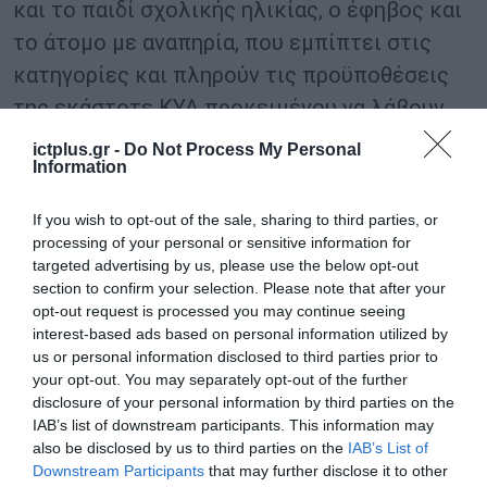
και το παιδί σχολικής ηλικίας, ο έφηβος και
το άτομο με αναπηρία, που εμπίπτει στις
κατηγορίες και πληρούν τις προϋποθέσεις
της εκάστοτε ΚΥΑ προκειμένου να λάβουν
«αξία τοποθέτησης» (voucher).
ictplus.gr -
Do Not Process My Personal
Information
β) Στον νόμιμο εκπρόσωπο/αιτούντα (γονέας
If you wish to opt-out of the sale, sharing to third parties, or
ή πρόσωπο που έχει τη γονική μέριμνα ή την
processing of your personal or sensitive information for
επιμέλεια, ο ανάδοχος γονέας, ο επίτροπος ή
targeted advertising by us, please use the below opt-out
section to confirm your selection. Please note that after your
ο συμπαραστάτης του ωφελούμενου).
opt-out request is processed you may continue seeing
interest-based ads based on personal information utilized by
γ) Στον νόμιμο εκπρόσωπο Φορέα/Δομής
us or personal information disclosed to third parties prior to
(νόμιμος εκπρόσωπος του Φορέα που
your opt-out. You may separately opt-out of the further
disclosure of your personal information by third parties on the
παρέχει θέσεις προσχολικής αγωγής και
IAB’s list of downstream participants. This information may
φροντίδας και δημιουργικής απασχόλησης
also be disclosed by us to third parties on the
IAB’s List of
Downstream Participants
that may further disclose it to other
παιδιών ή και ατόμων με αναπηρία, στο