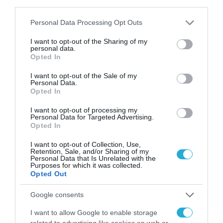
third parties.
πλαίσιο της Δράσης).
Please note that this website/app uses one or more Google
Personal Data Processing Opt Outs
services and may gather and store information including but
δ) Στο στέλεχος Φορέα/Δομής (εργαζόμενος
not limited to your visit or usage behaviour. You may click to
I want to opt-out of the Sharing of my
personal data.
σε Φορέα της παρ. γ) ανωτέρω).
grant or deny consent to Google and its third-party tags to
Opted In
use your data for below specified purposes in below Google
Δεδομένου του εύρους που καλύπτει η
consent section.
I want to opt-out of the Sale of my
περίοδος τήρησης των δεδομένων που
Personal Data.
Opted In
παραβιάστηκαν (συνολικά 10 έτη),
αδρομερώς υπολογίζεται ότι το πλήθος των
I want to opt-out of processing my
Personal Data for Targeted Advertising.
αιτήσεων μπορεί να ανέρχεται σε 700.000 και
Opted In
αφορά σε 2.500.000 υποκείμενα περίπου.
I want to opt-out of Collection, Use,
Retention, Sale, and/or Sharing of my
Personal Data that Is Unrelated with the
Όσον αφορά στην πιλοτική εφαρμογή της
Purposes for which it was collected.
Opted Out
Δράσης “Νταντάδες της Γειτονιάς”, η
παραβίαση αφορά στα προσωπικά δεδομένα
Google consents
του ωφελούμενου προσώπου (άτομο που
I want to allow Google to enable storage
related to advertising like cookies on web or