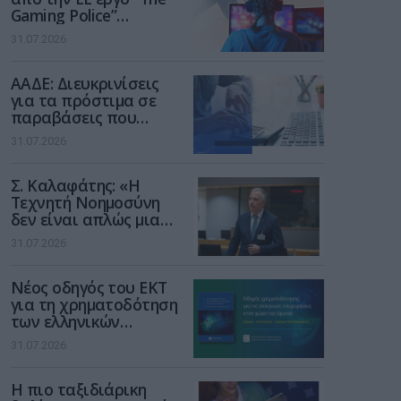
Gaming Police”
ενισχύει την ασφάλεια
31.07.2026
των παιδιών στο
διαδίκτυο
ΑΑΔΕ: Διευκρινίσεις
για τα πρόστιμα σε
παραβάσεις που
αφορούν τους ΦΗΜ
31.07.2026
Σ. Καλαφάτης: «Η
Τεχνητή Νοημοσύνη
δεν είναι απλώς μια
νέα τεχνολογία, είναι
31.07.2026
μια νέα βιομηχανική
επανάσταση»
Νέος οδηγός του ΕΚΤ
για τη χρηματοδότηση
των ελληνικών
επιχειρήσεων στον
31.07.2026
χώρο της άμυνας
Η πιο ταξιδιάρικη