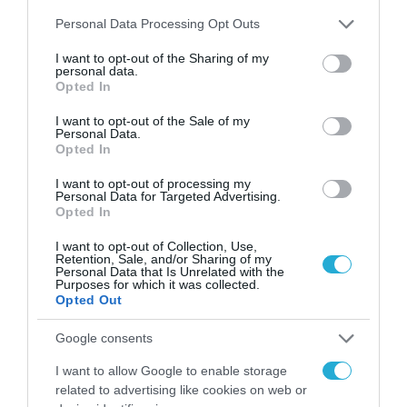
ΑΑΔΕ: Διευκρινίσεις
Please note that this website/app uses one or more Google
Personal Data Processing Opt Outs
για τα πρόστιμα σε
services and may gather and store information including but
παραβάσεις που
not limited to your visit or usage behaviour. You may click to
I want to opt-out of the Sharing of my
αφορούν τους ΦΗΜ
31.07.2026
personal data.
grant or deny consent to Google and its third-party tags to
Opted In
use your data for below specified purposes in below Google
Σ. Καλαφάτης: «Η
consent section.
I want to opt-out of the Sale of my
Τεχνητή Νοημοσύνη
Personal Data.
δεν είναι απλώς μια
Opted In
νέα τεχνολογία, είναι
31.07.2026
μια νέα βιομηχανική
I want to opt-out of processing my
Personal Data for Targeted Advertising.
επανάσταση»
Opted In
Νέος οδηγός του ΕΚΤ
για τη χρηματοδότηση
I want to opt-out of Collection, Use,
των ελληνικών
Retention, Sale, and/or Sharing of my
επιχειρήσεων στον
Personal Data that Is Unrelated with the
31.07.2026
χώρο της άμυνας
Purposes for which it was collected.
Opted Out
Η πιο ταξιδιάρικη
βαλίτσα του φετινού
Google consents
καλοκαιριού έχει την
υπογραφή της Xiaomi
I want to allow Google to enable storage
31.07.2026
related to advertising like cookies on web or