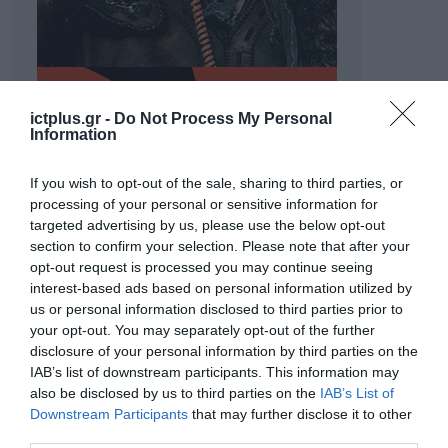
ictplus.gr -
Do Not Process My Personal
Information
If you wish to opt-out of the sale, sharing to third parties, or
processing of your personal or sensitive information for
targeted advertising by us, please use the below opt-out
section to confirm your selection. Please note that after your
opt-out request is processed you may continue seeing
interest-based ads based on personal information utilized by
ΡΟΗ ΕΙΔΗΣΕΩΝ
us or personal information disclosed to third parties prior to
your opt-out. You may separately opt-out of the further
Το χρηματοδοτούμενο
disclosure of your personal information by third parties on the
από την ΕΕ έργο “The
IAB’s list of downstream participants. This information may
Gaming Police”
also be disclosed by us to third parties on the
IAB’s List of
ενισχύει την ασφάλεια
31.07.2026
Downstream Participants
that may further disclose it to other
των παιδιών στο
third parties.
διαδίκτυο