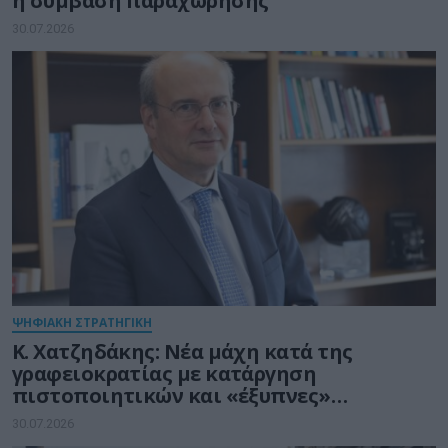
η σύμβαση παραχώρησης
30.07.2026
ΨΗΦΙΑΚΗ ΣΤΡΑΤΗΓΙΚΗ
Κ. Χατζηδάκης: Νέα μάχη κατά της
γραφειοκρατίας με κατάργηση
πιστοποιητικών και «έξυπνες»
διασταυρώσεις του Δημοσίου
30.07.2026